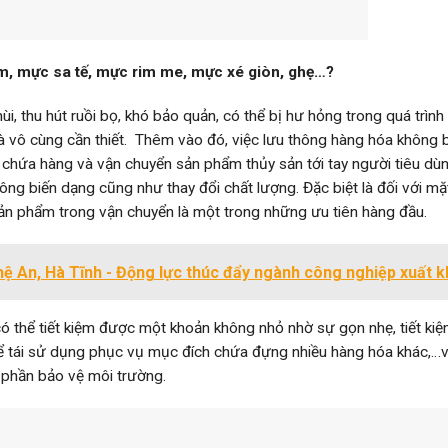
ơm, mực sa tế, mực rim me, mực xé giòn, ghẹ…?
ùi, thu hút ruồi bọ, khó bảo quản, có thể bị hư hỏng trong quá trình
à vô cùng cần thiết. Thêm vào đó, việc lưu thông hàng hóa không bi
c chứa hàng và vận chuyển sản phẩm thủy sản tới tay người tiêu dùng
ng biến dạng cũng như thay đổi chất lượng. Đặc biệt là đối với mặ
sản phẩm trong vận chuyển là một trong những ưu tiên hàng đầu.
hệ An, Hà Tĩnh - Động lực thúc đẩy ngành công nghiệp xuất 
ó thể tiết kiệm được một khoản không nhỏ nhờ sự gọn nhẹ, tiết kiệ
thể tái sử dụng phục vụ mục đích chứa đựng nhiều hàng hóa khác,…
p phần bảo vệ môi trường.