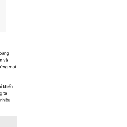
Hoàng
àn và
p ứng mọi
ỉ khiến
g ta
 nhiều