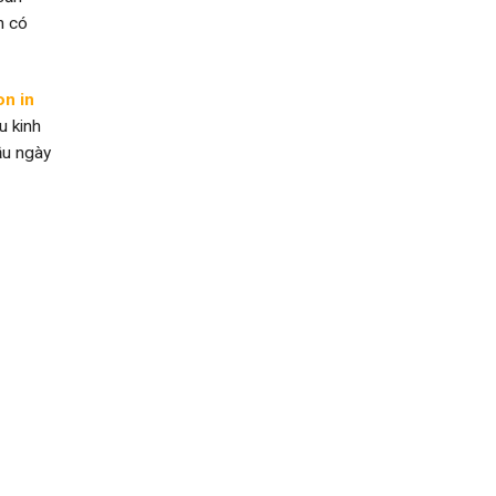
n có
on in
u kinh
ầu ngày