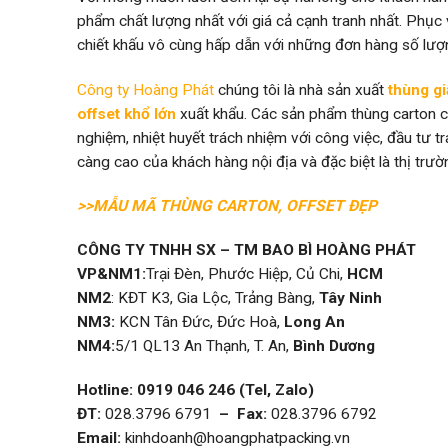
phẩm chất lượng nhất với giá cả cạnh tranh nhất. Phục 
chiết khấu vô cùng hấp dẫn với những đơn hàng số lượ
Công ty Hoàng Phát
chúng tôi là nhà sản xuất
thùng gi
offset khổ lớn
xuất khẩu. Các sản phẩm thùng carton củ
nghiệm, nhiệt huyết trách nhiệm với công việc, đầu tư t
càng cao của khách hàng nội địa và đặc biệt là thị trườ
>>MẪU MÃ THÙNG CARTON, OFFSET ĐẸP
CÔNG TY TNHH SX – TM BAO BÌ HOÀNG PHÁT
VP&
NM1:
Trại Đèn, Phước Hiệp, Củ Chi,
HCM
NM2
: KĐT K3, Gia Lộc, Trảng Bàng,
Tây Ninh
NM3:
KCN Tân Đức, Đức Hoà,
Long An
NM4:
5/1 QL13 An Thạnh, T. An,
Bình Dương
Hotline: 0919 046 246 (Tel, Zalo)
ĐT:
028.3796 6791
– Fax:
028.3796 6792
Email:
kinhdoanh@hoangphatpacking.vn