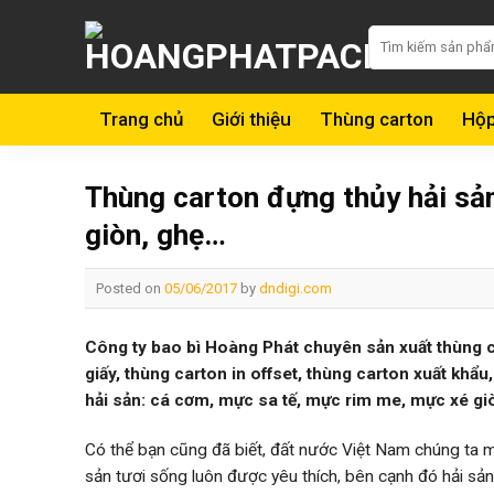
Skip
Tìm
to
kiếm:
content
Trang chủ
Giới thiệu
Thùng carton
Hộp
Thùng carton đựng thủy hải sả
giòn, ghẹ…
Posted on
05/06/2017
by
dndigi.com
Công ty bao bì Hoàng Phát chuyên sản xuất thùng ca
giấy, thùng carton in offset, thùng carton xuất khẩ
hải sản: cá cơm, mực sa tế, mực rim me, mực xé gi
Có thể bạn cũng đã biết, đất nước Việt Nam chúng ta 
sản tươi sống luôn được yêu thích, bên cạnh đó hải s