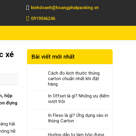
kinhdoanh@hoangphatpacking.vn
0919046246
c xé
Bài viết mới nhất
Cách đo kích thước thùng
carton chuẩn nhất khi đặt
hàng
n, hộp
In Offset là gì? Những ưu điểm
vượt trội
ton đựng
In Flexo là gì? Ứng dụng vào in
thùng Carton
àng hải
không hề
Hướng dẫn tự làm hộp đựng