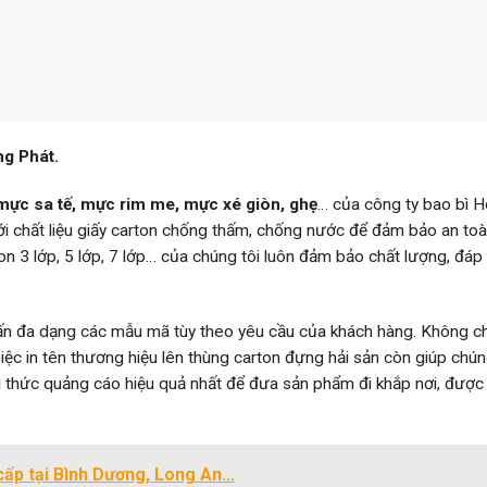
ng Phát.
mực sa tế, mực rim me, mực xé giòn, ghẹ
… của công ty bao bì 
với chất liệu giấy carton chống thấm, chống nước để đảm bảo an to
ton 3 lớp, 5 lớp, 7 lớp… của chúng tôi luôn đảm bảo chất lượng, đá
ấn đa dạng các mẫu mã tùy theo yêu cầu của khách hàng. Không ch
việc in tên thương hiệu lên thùng carton đựng hải sản còn giúp chún
 thức quảng cáo hiệu quả nhất để đưa sản phẩm đi khắp nơi, được
ấp tại Bình Dương, Long An...