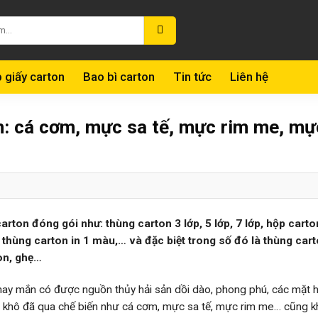
 giấy carton
Bao bì carton
Tin tức
Liên hệ
n: cá cơm, mực sa tế, mực rim me, mự
rton đóng gói như: thùng carton 3 lớp, 5 lớp, 7 lớp, hộp carto
u, thùng carton in 1 màu,… và đặc biệt trong số đó là thùng car
òn, ghẹ…
may mắn có được nguồn thủy hải sản dồi dào, phong phú, các mặt h
ản khô đã qua chế biến như cá cơm, mực sa tế, mực rim me… cũng 