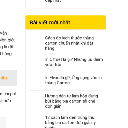
đẹp mắt
Bài viết mới nhất
 vận
Cách đo kích thước thùng
ên giới,
carton chuẩn nhất khi đặt
 là rất
hàng
t hàng
In Offset là gì? Những ưu điểm
vượt trội
khẩu
In Flexo là gì? Ứng dụng vào in
thùng Carton
m chi phí
Hướng dẫn tự làm hộp đựng
và hơn
bút bằng bìa carton tái chế
đơn giản
12 cách làm đèn trung thu
bằng bìa carton đơn giản, ý
nghĩa