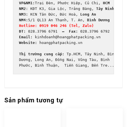
VP&
NM1:
Trại Đèn, Phước Hiệp, Củ Chi, 
HCM
NM2
: KĐT K3, Gia Lộc, Trảng Bàng, 
NM3:
 KCN Tân Đức, Đức Hoà, 
NM4:
5/1 QL13 An Thạnh, T. An, 
Bình Dương
Hotline: 0919 046 246 (Tel, Zalo)
ĐT: 
028.3796 6791
  –  Fax: 
Email:
Website:
 hoangphatpacking.vn

Thị trường cung cấp:
 Tp.HCM, Tây Ninh, Bình

Dương, Long An, Đồng Nai, Vũng Tàu, Bình 

Phước, Bình Thuận,  Tiền Giang, Bến Tre...
Sản phẩm tương tự