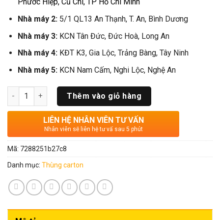
Phước Hiệp, Củ Chi, TP Hồ Chí Minh
Nhà máy 2:
5/1 QL13 An Thạnh, T. An, Bình Dương
Nhà máy 3:
KCN Tân Đức, Đức Hoà, Long An
Nhà máy 4:
KĐT K3, Gia Lộc, Trảng Bàng, Tây Ninh
Nhà máy 5:
KCN Nam Cấm, Nghi Lộc, Nghệ An
Số lượng
Thêm vào giỏ hàng
LIÊN HỆ NHÂN VIÊN TƯ VẤN
Nhân viên sẽ liên hệ tư vấ sau 5 phút
Mã:
7288251b27c8
Danh mục:
Thùng carton