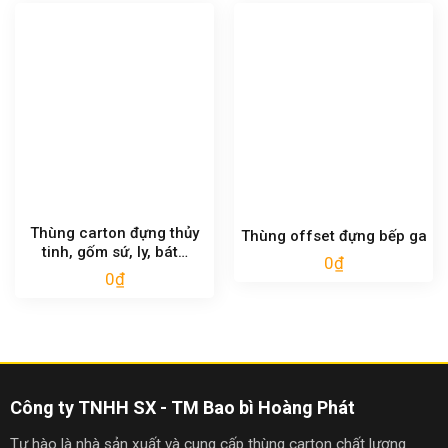
Thùng carton đựng thủy
Thùng offset đựng bếp ga
tinh, gốm sứ, ly, bát…
0
₫
0
₫
Công ty TNHH SX - TM Bao bì Hoàng Phát
Tự hào là nhà sản xuất và cung cấp thùng carton chất lượng