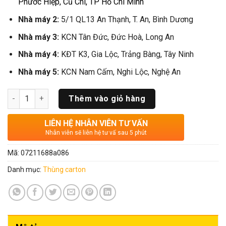
Phước Hiệp, Củ Chi, TP Hồ Chí Minh
Nhà máy 2:
5/1 QL13 An Thạnh, T. An, Bình Dương
Nhà máy 3:
KCN Tân Đức, Đức Hoà, Long An
Nhà máy 4:
KĐT K3, Gia Lộc, Trảng Bàng, Tây Ninh
Nhà máy 5:
KCN Nam Cấm, Nghi Lộc, Nghệ An
Số lượng
Thêm vào giỏ hàng
LIÊN HỆ NHÂN VIÊN TƯ VẤN
Nhân viên sẽ liên hệ tư vấ sau 5 phút
Mã:
07211688a086
Danh mục:
Thùng carton