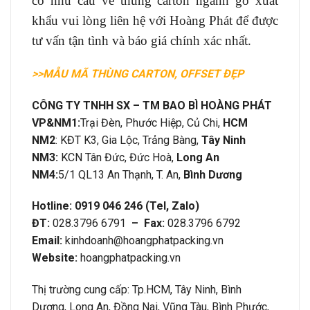
có nhu cầu về thùng carton ngành gỗ xuất
khẩu vui lòng liên hệ với Hoàng Phát để được
tư vấn tận tình và báo giá chính xác nhất.
>>MẪU MÃ THÙNG CARTON, OFFSET ĐẸP
CÔNG TY TNHH SX – TM BAO BÌ HOÀNG PHÁT
VP&
NM1:
Trại Đèn, Phước Hiệp, Củ Chi,
HCM
NM2
: KĐT K3, Gia Lộc, Trảng Bàng,
Tây Ninh
NM3:
KCN Tân Đức, Đức Hoà,
Long An
NM4:
5/1 QL13 An Thạnh, T. An,
Bình Dương
Hotline: 0919 046 246 (Tel, Zalo)
ĐT:
028.3796 6791
– Fax:
028.3796 6792
Email:
kinhdoanh@hoangphatpacking.vn
Website:
hoangphatpacking.vn
Thị trường cung cấp: Tp.HCM, Tây Ninh, Bình
Dương, Long An, Đồng Nai, Vũng Tàu, Bình Phước,