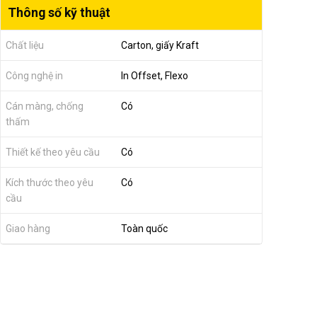
Thông số kỹ thuật
Chất liệu
Carton, giấy Kraft
Công nghệ in
In Offset, Flexo
Cán màng, chống
Có
thấm
Thiết kế theo yêu cầu
Có
Kích thước theo yêu
Có
cầu
Giao hàng
Toàn quốc