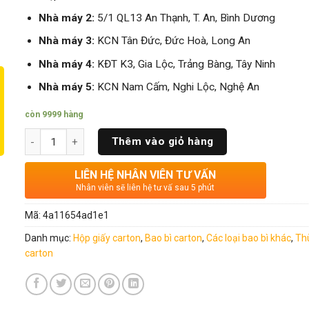
Nhà máy 2:
5/1 QL13 An Thạnh, T. An, Bình Dương
Nhà máy 3:
KCN Tân Đức, Đức Hoà, Long An
Nhà máy 4:
KĐT K3, Gia Lộc, Trảng Bàng, Tây Ninh
Nhà máy 5:
KCN Nam Cấm, Nghi Lộc, Nghệ An
còn 9999 hàng
Số lượng
Thêm vào giỏ hàng
LIÊN HỆ NHÂN VIÊN TƯ VẤN
Nhân viên sẽ liên hệ tư vấ sau 5 phút
Mã:
4a11654ad1e1
Danh mục:
Hộp giấy carton
,
Bao bì carton
,
Các loại bao bì khác
,
Th
carton