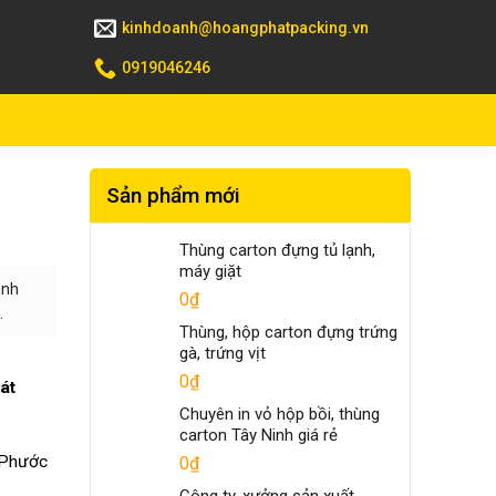
kinhdoanh@hoangphatpacking.vn
0919046246
Sản phẩm mới
Thùng carton đựng tủ lạnh,
máy giặt
ành
0
₫
.
Thùng, hộp carton đựng trứng
gà, trứng vịt
0
₫
át
Chuyên in vỏ hộp bồi, thùng
carton Tây Ninh giá rẻ
 Phước
0
₫