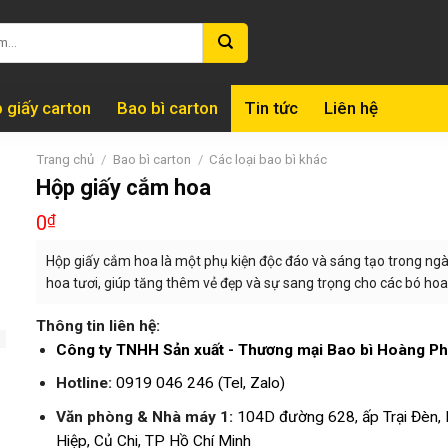
 giấy carton
Bao bì carton
Tin tức
Liên hệ
Trang chủ
/
Bao bì carton
/
Các loại bao bì khác
Hộp giấy cắm hoa
0
₫
Hộp giấy cắm hoa là một phụ kiện độc đáo và sáng tạo trong ng
hoa tươi, giúp tăng thêm vẻ đẹp và sự sang trọng cho các bó hoa
Thông tin liên hệ:
Công ty TNHH Sản xuất - Thương mại Bao bì Hoàng Ph
Hotline:
0919 046 246 (Tel, Zalo)
Văn phòng & Nhà máy 1:
104D đường 628, ấp Trại Đèn,
Hiệp, Củ Chi, TP Hồ Chí Minh