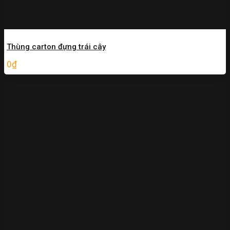
Thùng carton đựng trái cây
0
₫