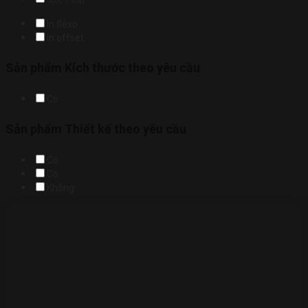
In flexo
In offset
Sản phẩm Kích thước theo yêu cầu
Có
Sản phẩm Thiết kế theo yêu cầu
Có
Có
Không