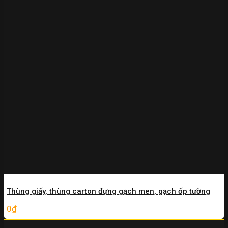
Thùng giấy, thùng carton đựng gạch men, gạch ốp tường
0
₫