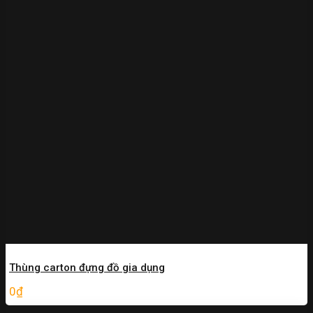
Thùng carton đựng đồ gia dụng
0
₫