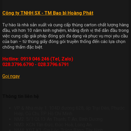
Công ty TNHH SX - TM Bao bì Hoàng Phát
Tự hào là nhà sản xuất và cung cấp thùng carton chất lượng hàng
đầu, với hơn 10 năm kinh nghiệm, khẳng định vị thế dẫn đầu trong
việc cung cấp giải pháp đóng gói đa dạng và phục vụ mọi yêu cầu
của bạn – từ thùng giấy đóng gói truyền thống đến các lựa chọn
chống thấm đặc biệt.
Hotline: 0919 046 246 (Tel, Zalo)
028.3796.6790 - 028.3796.6791
Gọi ngay
Thông tin liên hệ
VP & Nhà máy 1: 104D đường 628, ấp Trại Đèn, Phước
Hiệp, Củ Chi, TP Hồ Chí Minh.
NM2: 5/1 QL13 An Thạnh, T. An, Bình Dương.
NM3: KCN Tân Đức, Đức Hoà, Long An.
NM4: KĐT K3, Gia Lộc, Trảng Bàng, Tây Ninh.