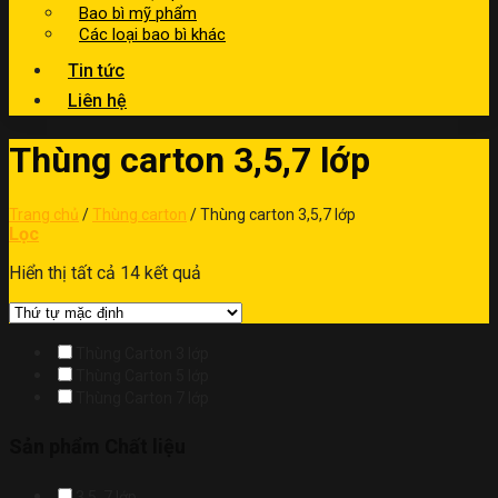
Bao bì mỹ phẩm
Các loại bao bì khác
Tin tức
Liên hệ
Thùng carton 3,5,7 lớp
Trang chủ
/
Thùng carton
/
Thùng carton 3,5,7 lớp
Lọc
Hiển thị tất cả 14 kết quả
Thùng Carton 3 lớp
Thùng Carton 5 lớp
Thùng Carton 7 lớp
Sản phẩm Chất liệu
3,5, 7 lớp