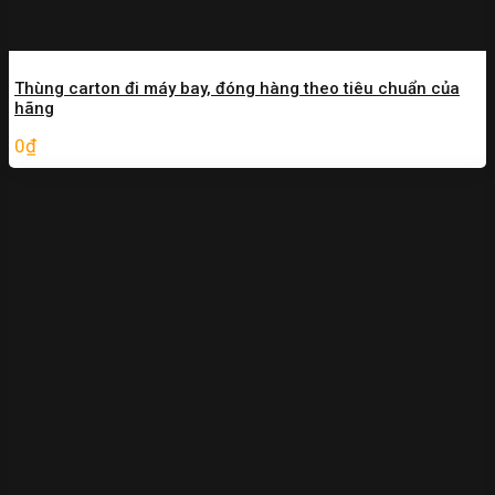
Thùng carton đi máy bay, đóng hàng theo tiêu chuẩn của
hãng
0
₫