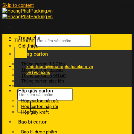
Skip to content
Trang chủ
Tìm kiếm:
Giới thiệu
Thùng carton
Thùng carton 3,5,7 lớp
kinhdoanh@hoangphatpacking.vn
Thùng carton in flexo
0919046246
Thùng carton in offset
Thùng carton size lớn
Tìm kiếm:
Hộp giấy carton
Hộp carton nắp gài
Hộp carton nắp rời
Hộp giấy kraft
Bao bì carton
Bao bì dược phẩm