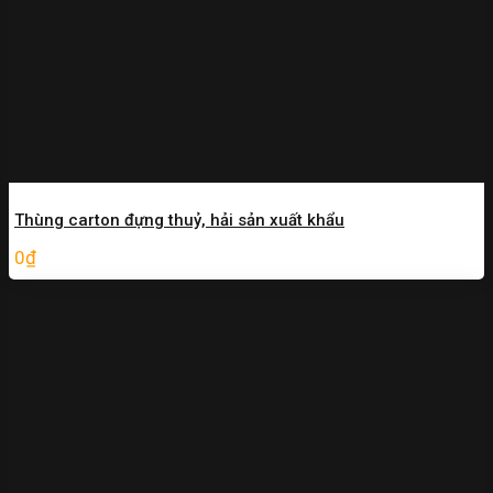
Thùng carton đựng thuỷ, hải sản xuất khẩu
0
₫