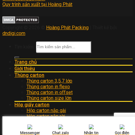
Quy trình sản xuất tại Hoàng Phát
Copyright © 2026 ©
Hoàng Phát Packing
| Thiết kế bởi
dndigi.com
Tìm kiếm:
Trang chủ
Giới thiệu
Thùng carton
Thùng carton 3,5,7 lớp
Thùng carton in flexo
Thùng carton in offset
Thùng carton size lớn
Hộp giấy carton
Hộp carton nắp gài
Hộp carton nắp rời
Hộp giấy kraft
Bao bì carton
Messenger
Chat zalo
Nhắn tin
Gọi điện
Bao bì dược phẩm