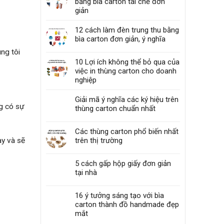
bằng bìa carton tái chế đơn
giản
12 cách làm đèn trung thu bằng
bìa carton đơn giản, ý nghĩa
ng tôi
10 Lợi ích không thể bỏ qua của
việc in thùng carton cho doanh
nghiệp
Giải mã ý nghĩa các ký hiệu trên
g có sự
thùng carton chuẩn nhất
Các thùng carton phổ biến nhất
trên thị trường
ày và sẽ
5 cách gấp hộp giấy đơn giản
tại nhà
16 ý tưởng sáng tạo với bìa
carton thành đồ handmade đẹp
mắt