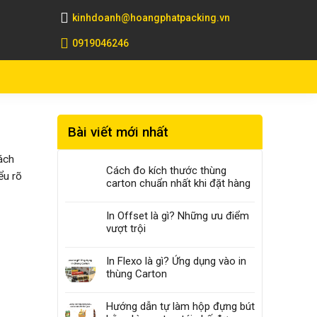
kinhdoanh@hoangphatpacking.vn
0919046246
Bài viết mới nhất
ách
Cách đo kích thước thùng
ểu rõ
carton chuẩn nhất khi đặt hàng
In Offset là gì? Những ưu điểm
vượt trội
In Flexo là gì? Ứng dụng vào in
thùng Carton
Hướng dẫn tự làm hộp đựng bút