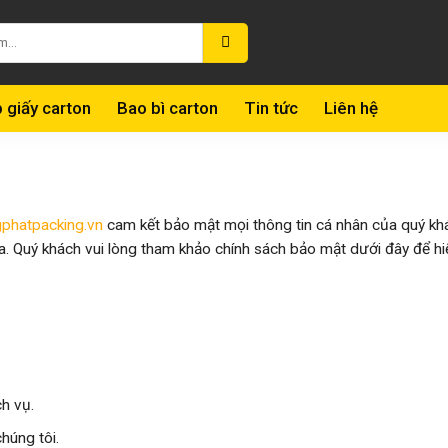
 giấy carton
Bao bì carton
Tin tức
Liên hệ
phatpacking.vn
cam kết bảo mật mọi thông tin cá nhân của quý kh
đa. Quý khách vui lòng tham khảo chính sách bảo mật dưới đây để hi
h vụ.
húng tôi.