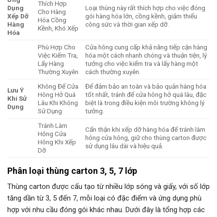
Thích Hợp
Dụng
Loại thùng này rất thích hợp cho việc đóng
Cho Hàng
Xếp Dỡ
gói hàng hóa lớn, cồng kềnh, giảm thiểu
Hóa Cồng
Hàng
công sức và thời gian xếp dỡ.
Kềnh, Khó Xếp
Hóa
Phù Hợp Cho
Cửa hông cung cấp khả năng tiếp cận hàng
Việc Kiểm Tra,
hóa một cách nhanh chóng và thuận tiện, lý
Lấy Hàng
tưởng cho việc kiểm tra và lấy hàng một
Thường Xuyên
cách thường xuyên.
Không Để Cửa
Để đảm bảo an toàn và bảo quản hàng hóa
Lưu Ý
Hông Hở Quá
tốt nhất, tránh để cửa hông hở quá lâu, đặc
Khi Sử
Lâu Khi Không
biệt là trong điều kiện môi trường không lý
Dụng
Sử Dụng
tưởng.
Tránh Làm
Cẩn thận khi xếp dỡ hàng hóa để tránh làm
Hỏng Cửa
hỏng cửa hông, giữ cho thùng carton được
Hông Khi Xếp
sử dụng lâu dài và hiệu quả.
Dỡ
Phân loại thùng carton 3, 5, 7 lớp
Thùng carton được cấu tạo từ nhiều lớp sóng và giấy, với số lớp
tăng dần từ 3, 5 đến 7, mỗi loại có đặc điểm và ứng dụng phù
hợp với nhu cầu đóng gói khác nhau. Dưới đây là tổng hợp các