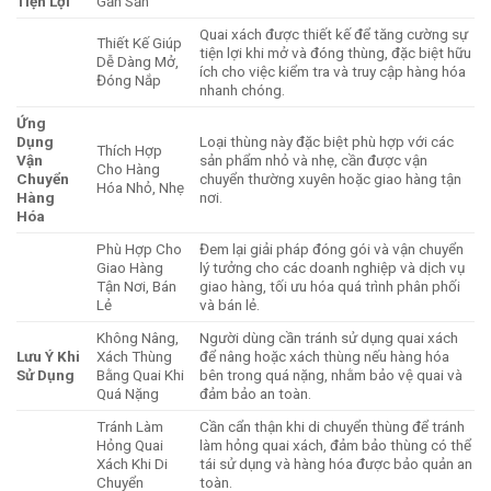
Tiện Lợi
Gắn Sẵn
Quai xách được thiết kế để tăng cường sự
Thiết Kế Giúp
tiện lợi khi mở và đóng thùng, đặc biệt hữu
Dễ Dàng Mở,
ích cho việc kiểm tra và truy cập hàng hóa
Đóng Nắp
nhanh chóng.
Ứng
Dụng
Loại thùng này đặc biệt phù hợp với các
Thích Hợp
Vận
sản phẩm nhỏ và nhẹ, cần được vận
Cho Hàng
Chuyển
chuyển thường xuyên hoặc giao hàng tận
Hóa Nhỏ, Nhẹ
Hàng
nơi.
Hóa
Phù Hợp Cho
Đem lại giải pháp đóng gói và vận chuyển
Giao Hàng
lý tưởng cho các doanh nghiệp và dịch vụ
Tận Nơi, Bán
giao hàng, tối ưu hóa quá trình phân phối
Lẻ
và bán lẻ.
Không Nâng,
Người dùng cần tránh sử dụng quai xách
Lưu Ý Khi
Xách Thùng
để nâng hoặc xách thùng nếu hàng hóa
Sử Dụng
Bằng Quai Khi
bên trong quá nặng, nhằm bảo vệ quai và
Quá Nặng
đảm bảo an toàn.
Tránh Làm
Cần cẩn thận khi di chuyển thùng để tránh
Hỏng Quai
làm hỏng quai xách, đảm bảo thùng có thể
Xách Khi Di
tái sử dụng và hàng hóa được bảo quản an
Chuyển
toàn.