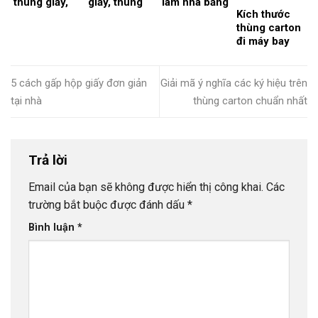
thùng giấy,
giấy, thùng
làm nhà bằng
Kích thước
thùng carton
carton cho
thùng giấy,
thùng carton
cực kỳ đơn
bé
bìa carton
đi máy bay
giản
chuẩn nhất
5 cách gấp hộp giấy đơn giản
Giải mã ý nghĩa các ký hiệu trên
tại nhà
thùng carton chuẩn nhất
Trả lời
Email của bạn sẽ không được hiển thị công khai.
Các
trường bắt buộc được đánh dấu
*
Bình luận
*