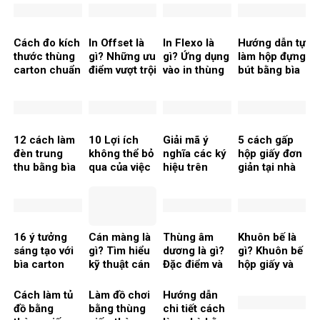
Cách đo kích
In Offset là
In Flexo là
Hướng dẫn tự
thước thùng
gì? Những ưu
gì? Ứng dụng
làm hộp đựng
carton chuẩn
điểm vượt trội
vào in thùng
bút bằng bìa
nhất khi đặt
Carton
carton tái
hàng
chế đơn giản
12 cách làm
10 Lợi ích
Giải mã ý
5 cách gấp
đèn trung
không thể bỏ
nghĩa các ký
hộp giấy đơn
thu bằng bìa
qua của việc
hiệu trên
giản tại nhà
carton đơn
in thùng
thùng carton
giản, ý nghĩa
carton cho
chuẩn nhất
doanh
nghiệp
16 ý tưởng
Cán màng là
Thùng âm
Khuôn bế là
sáng tạo với
gì? Tìm hiểu
dương là gì?
gì? Khuôn bế
bìa carton
kỹ thuật cán
Đặc điểm và
hộp giấy và
thành đồ
màng trong
ứng dụng của
ứng dụng
handmade
ngành in ấn
chúng
trong sản
Cách làm tủ
Làm đồ chơi
Hướng dẫn
đẹp mắt
xuất bao bì
đồ bằng
bằng thùng
chi tiết cách