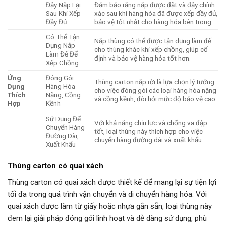
Đậy Nắp Lại
Đảm bảo rằng nắp được đặt và đậy chính
Sau Khi Xếp
xác sau khi hàng hóa đã được xếp đầy đủ,
Đầy Đủ
bảo vệ tốt nhất cho hàng hóa bên trong.
Có Thể Tận
Nắp thùng có thể được tận dụng làm đế
Dụng Nắp
cho thùng khác khi xếp chồng, giúp cố
Làm Đế Để
định và bảo vệ hàng hóa tốt hơn.
Xếp Chồng
Ứng
Đóng Gói
Thùng carton nắp rời là lựa chọn lý tưởng
Dụng
Hàng Hóa
cho việc đóng gói các loại hàng hóa nặng
Thích
Nặng, Cồng
và cồng kềnh, đòi hỏi mức độ bảo vệ cao.
Hợp
Kềnh
Sử Dụng Để
Với khả năng chịu lực và chống va đập
Chuyển Hàng
tốt, loại thùng này thích hợp cho việc
Đường Dài,
chuyển hàng đường dài và xuất khẩu.
Xuất Khẩu
Thùng carton có quai xách
Thùng carton có quai xách được thiết kế để mang lại sự tiện lợi
tối đa trong quá trình vận chuyển và di chuyển hàng hóa. Với
quai xách được làm từ giấy hoặc nhựa gắn sẵn, loại thùng này
đem lại giải pháp đóng gói linh hoạt và dễ dàng sử dụng, phù