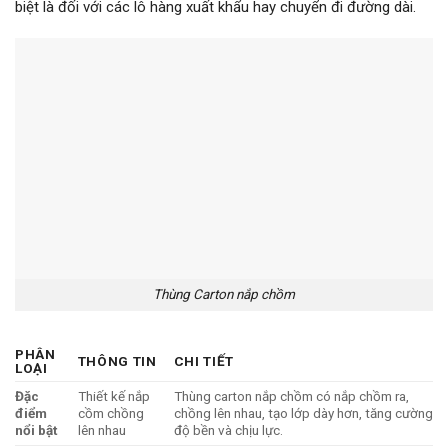
biệt là đối với các lô hàng xuất khẩu hay chuyển đi đường dài.
Thùng Carton nắp chồm
PHÂN
THÔNG TIN
CHI TIẾT
LOẠI
Đặc
Thiết kế nắp
Thùng carton nắp chồm có nắp chồm ra,
điểm
cồm chồng
chồng lên nhau, tạo lớp dày hơn, tăng cường
nổi bật
lên nhau
độ bền và chịu lực.