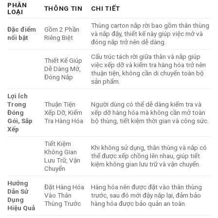
PHÂN
THÔNG TIN
CHI TIẾT
LOẠI
Thùng carton nắp rời bao gồm thân thùng
Đặc điểm
Gồm 2 Phần
và nắp đậy, thiết kế này giúp việc mở và
nổi bật
Riêng Biệt
đóng nắp trở nên dễ dàng.
Cấu trúc tách rời giữa thân và nắp giúp
Thiết Kế Giúp
việc xếp dỡ và kiểm tra hàng hóa trở nên
Dễ Dàng Mở,
thuận tiện, không cần di chuyển toàn bộ
Đóng Nắp
sản phẩm.
Lợi Ích
Trong
Thuận Tiện
Người dùng có thể dễ dàng kiểm tra và
Đóng
Xếp Dỡ, Kiểm
xếp dỡ hàng hóa mà không cần mở toàn
Gói, Sắp
Tra Hàng Hóa
bộ thùng, tiết kiệm thời gian và công sức.
Xếp
Tiết Kiệm
Khi không sử dụng, thân thùng và nắp có
Không Gian
thể được xếp chồng lên nhau, giúp tiết
Lưu Trữ, Vận
kiệm không gian lưu trữ và vận chuyển.
Chuyển
Hướng
Đặt Hàng Hóa
Hàng hóa nên được đặt vào thân thùng
Dẫn Sử
Vào Thân
trước, sau đó mới đậy nắp lại, đảm bảo
Dụng
Thùng Trước
hàng hóa được bảo quản an toàn.
Hiệu Quả