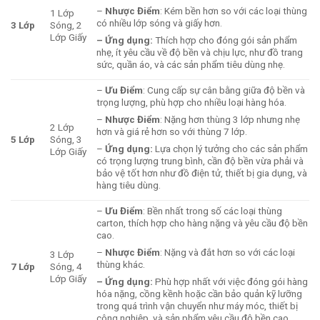
–
Nhược Điểm
: Kém bền hơn so với các loại thùng
1 Lớp
có nhiều lớp sóng và giấy hơn.
3 Lớp
Sóng, 2
Lớp Giấy
– Ứng dụng:
Thích hợp cho đóng gói sản phẩm
nhẹ, ít yêu cầu về độ bền và chịu lực, như đồ trang
sức, quần áo, và các sản phẩm tiêu dùng nhẹ.
–
Ưu Điểm
: Cung cấp sự cân bằng giữa độ bền và
trọng lượng, phù hợp cho nhiều loại hàng hóa.
–
Nhược Điểm
: Nặng hơn thùng 3 lớp nhưng nhẹ
2 Lớp
hơn và giá rẻ hơn so với thùng 7 lớp.
5 Lớp
Sóng, 3
–
Ứng dụng:
Lựa chọn lý tưởng cho các sản phẩm
Lớp Giấy
có trọng lượng trung bình, cần độ bền vừa phải và
bảo vệ tốt hơn như đồ điện tử, thiết bị gia dụng, và
hàng tiêu dùng.
–
Ưu Điểm
: Bền nhất trong số các loại thùng
carton, thích hợp cho hàng nặng và yêu cầu độ bền
cao.
–
Nhược Điểm
: Nặng và đắt hơn so với các loại
3 Lớp
thùng khác.
7 Lớp
Sóng, 4
Lớp Giấy
– Ứng dụng:
Phù hợp nhất với việc đóng gói hàng
hóa nặng, cồng kềnh hoặc cần bảo quản kỹ lưỡng
trong quá trình vận chuyển như máy móc, thiết bị
công nghiệp, và sản phẩm yêu cầu độ bền cao.