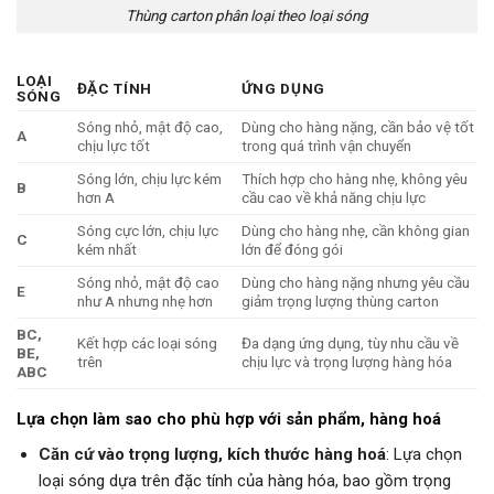
Thùng carton phân loại theo loại sóng
LOẠI
ĐẶC TÍNH
ỨNG DỤNG
SÓNG
Sóng nhỏ, mật độ cao,
Dùng cho hàng nặng, cần bảo vệ tốt
A
chịu lực tốt
trong quá trình vận chuyển
Sóng lớn, chịu lực kém
Thích hợp cho hàng nhẹ, không yêu
B
hơn A
cầu cao về khả năng chịu lực
Sóng cực lớn, chịu lực
Dùng cho hàng nhẹ, cần không gian
C
kém nhất
lớn để đóng gói
Sóng nhỏ, mật độ cao
Dùng cho hàng nặng nhưng yêu cầu
E
như A nhưng nhẹ hơn
giảm trọng lượng thùng carton
BC,
Kết hợp các loại sóng
Đa dạng ứng dụng, tùy nhu cầu về
BE,
trên
chịu lực và trọng lượng hàng hóa
ABC
Lựa chọn làm sao cho phù hợp với sản phẩm, hàng hoá
Căn cứ vào trọng lượng, kích thước hàng hoá
: Lựa chọn
loại sóng dựa trên đặc tính của hàng hóa, bao gồm trọng