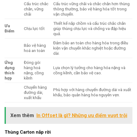
Cấu trúc chắc
Cấu trúc vững chãi và chắc chắn hơn thùng
chắn, vững
thông thường, bảo vệ hàng hóa tốt trong
chãi
vận chuyển.
Thiết kế nắp chồm và cấu trúc chắc chắn
Ưu
Chịu lực tốt
giúp thùng chịu lực và chống va đập hiệu
Điểm
quả.
Đảm bảo an toàn cho hàng hóa trong điều
Bảo vệ hàng
kiện vận chuyển khắc nghiệt hoặc đường
hoá an toàn
dài.
Ứng
Đóng gói
dụng
hàng hoá
Lựa chọn lý tưởng cho hàng hóa nặng và
thích
nặng, cồng
cồng kềnh, cần bảo vệ cao.
hợp
kềnh
Chuyển hàng
Phù hợp với hàng chuyển đường dài và xuất
đường dài,
khẩu, bảo quản hàng hóa nguyên vẹn.
xuất khẩu
Xem thêm
In Offset là gì? Những ưu điểm vượt trội
Thùng Carton nắp rời