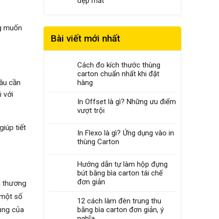
đẹp mắt
g muốn
Bài viết mới nhất
Cách đo kích thước thùng
carton chuẩn nhất khi đặt
cầu cần
hàng
 với
In Offset là gì? Những ưu điểm
vượt trội
iúp tiết
In Flexo là gì? Ứng dụng vào in
thùng Carton
Hướng dẫn tự làm hộp đựng
bút bằng bìa carton tái chế
đơn giản
a thương
 một số
12 cách làm đèn trung thu
ụng của
bằng bìa carton đơn giản, ý
nghĩa