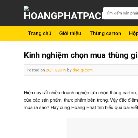
Skip
Tìm
to
kiếm:
content
Trang chủ
Giới thiệu
Thùng carton
Hộp
Kinh nghiệm chọn mua thùng gi
Posted on
26/11/2019
by
dndigi.com
Hiện nay rất nhiều doanh nghiệp lựa chọn thùng carton,
của các sản phẩm, thực phẩm bên trong. Vậy đặc điểm c
mua ra sao? Hãy cùng Hoàng Phát tìm hiểu qua bài viết