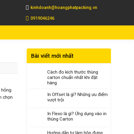
kinhdoanh@hoangphatpacking.vn
0919046246
Bài viết mới nhất
Cách đo kích thước thùng
carton chuẩn nhất khi đặt
hàng
ư hỏng
In Offset là gì? Những ưu điểm
m chọn
vượt trội
In Flexo là gì? Ứng dụng vào in
thùng Carton
Hướng dẫn tự làm hộp đựng