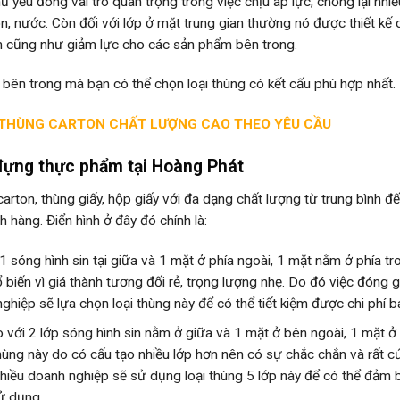
 yếu đóng vai trò quan trọng trong việc chịu áp lực, chống lại nhiề
, nước. Còn đối với lớp ở mặt trung gian thường nó được thiết kế
m cũng như giảm lực cho các sản phẩm bên trong.
 bên trong mà bạn có thể chọn loại thùng có kết cấu phù hợp nhất.
 THÙNG CARTON CHẤT LƯỢNG CAO THEO YÊU CẦU
y đựng thực phẩm tại Hoàng Phát
arton, thùng giấy, hộp giấy với đa dạng chất lượng từ trung bình đ
hàng. Điển hình ở đây đó chính là:
sóng hình sin tại giữa và 1 mặt ở phía ngoài, 1 mặt nằm ở phía tr
 biến vì giá thành tương đối rẻ, trọng lượng nhẹ. Do đó việc đóng g
hiệp sẽ lựa chọn loại thùng này để có thể tiết kiệm được chi phí ba
o với
2 lớp sóng hình sin nằm ở giữa và 1 mặt ở bên ngoài, 1 mặt ở
thùng này do có cấu tạo nhiều lớp hơn nên có sự chắc chắn và rất c
Nhiều doanh nghiệp sẽ sử dụng loại thùng 5 lớp này để có thể đảm 
sử dụng.