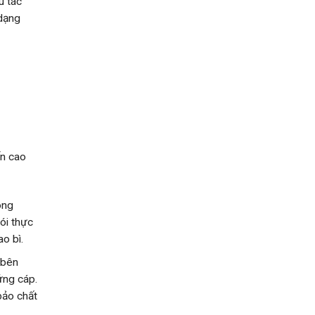
u tác
 dạng
ến cao
ong
ói thực
o bì.
 bên
ứng cáp.
bảo chất