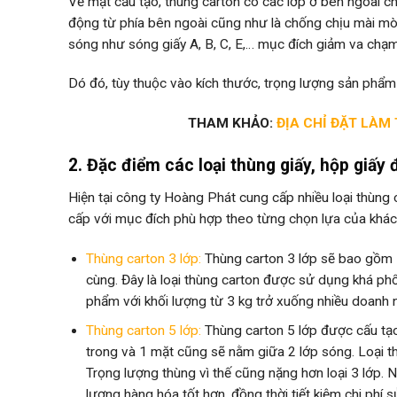
Về mặt cấu tạo, thùng carton có các lớp ở bên ngoài chủ
động từ phía bên ngoài cũng như là chống chịu mài mòn
sóng như sóng giấy A, B, C, E,… mục đích giảm va chạ
Dó đó, tùy thuộc vào kích thước, trọng lượng sản phẩm
THAM KHẢO:
ĐỊA CHỈ ĐẶT LÀM
2. Đặc điểm các loại thùng giấy, hộp giấ
Hiện tại công ty Hoàng Phát cung cấp nhiều loại thùng c
cấp với mục đích phù hợp theo từng chọn lựa của khách 
Thùng carton 3 lớp:
Thùng carton 3 lớp sẽ bao gồm 1 
cùng. Đây là loại thùng carton được sử dụng khá phổ
phẩm với khối lượng từ 3 kg trở xuống nhiều doanh ng
Thùng carton 5 lớp:
Thùng carton 5 lớp được cấu tạ
trong và 1 mặt cũng sẽ nằm giữa 2 lớp sóng
. Loại 
Trọng lượng thùng vì thế cũng nặng hơn loại 3 lớp. 
lượng hàng hóa tốt hơn, đồng thời tiết kiệm chi phí 