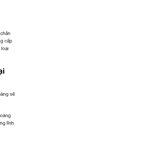
 chắn
ng cấp
 loại
ại
hàng sẽ
Hoàng
ng lĩnh