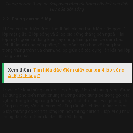
Thùng carton 3 lớp có ứng dụng rộng rãi trong hầu hết các lĩnh
vực của đời sống
2.2. Thùng carton 5 lớp
Thùng carton 5 lớp được tạo thành bìa carton 5 lớp giấy, gồm: 1
lớp mặt giữa, 2 lớp sóng và 2 lớp bìa cứng thẳng bên ngoài. Hai
lớp mặt ngoài sử dụng loại giấy cứng, thẳng, nhẵn để đảm bảo
tính thẩm mĩ cho sản phẩm, 2 lớp sóng giúp bảo vệ hàng hóa
trong thùng tránh va chạm, và lớp giữa có tác dụng liên kết hai lớp
sóng với nhau.
Xem thêm
Tìm hiểu đặc điểm giấy carton 4 lớp sóng
A, B, C, E là gì?
Trong các loại thùng carton 3 lớp, 5 lớp, 7 lớp thì thùng 5 lớp được
sử dụng phổ biến nhất, chúng thường được dùng để đóng gói các
vật có trọng lượng nặng, lớn như nội thất, đồ dùng văn phòng, đồ
dùng gia đình,..Về giá thành thì cũng rất phải chăng, thùng carton
5 lớp thường có kích thướng lớn hơn thùng carton 3 lớp, ví dụ như
thùng 45 x 45 x 40cm là 450.000/50 thùng.