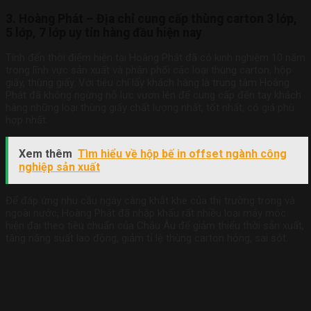
3. Hoàng Phát – Địa chỉ cung cấp thùng carton 3 lớp,
5 lớp, 7 lớp uy tín hàng đầu hiện nay
Tính đến thời điểm hiện tại Hoàng Phát đã có kinh nghiệm 10 năm
trong lĩnh vực sản xuất và phân phối các loại thùng carton, hộp
giấy, thùng giấy. Với tiêu chí lấy khách hàng là trung tâm Hoàng
Phát đã không ngừng nỗ lực vươn lên để cung cấp đến tay khách
hàng những loại thùng giấy chất lượng nhất, tốt nhất, có giá phù
hợp nhất.
Xem thêm
Tìm hiểu về hộp bế in offset ngành công
nghiệp sản xuất
Để đáp ứng nhu cầu ngày càng khắt khe của thị trường trong và
ngoài nước, Hoàng Phát đã nhập khẩu rất nhiều loại máy móc
hiện đại theo tiêu chuẩn của Châu Âu để giảm thiểu thời sản xuất,
tăng năng suất lao động, giảm tỉ lệ thùng carton hỏng, sai sót.