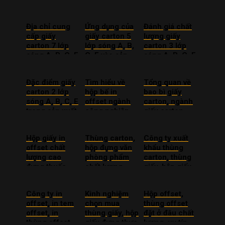
TPHCM
là gì?
Địa chỉ cung
Ứng dụng của
Đánh giá chất
cấp giấy
giấy carton 5
lượng giấy
carton 7 lớp
lớp sóng A, B,
carton 3 lớp
sóng A, B, C, E
C, E vào sản
sóng A, B, C, E
chất lượng giá
xuất
giá rẻ
tốt
Đặc điểm giấy
Tìm hiểu về
Tổng quan về
carton 2 lớp
hộp bế in
bao bì giấy
sóng A, B, C, E
offset ngành
carton, ngành
trong sản xuất
công nghiệp
giấy carton
sản xuất
hiện nay
Hộp giấy in
Thùng carton,
Công ty xuất
offset chất
hộp đựng văn
khẩu thùng
lượng cao
phòng phẩm
carton, thùng
đựng thuốc,
chất lượng
giấy, hộp giấy
dược phẩm
cao, giá rẻ
ra nước ngoài
Công ty in
Kinh nghiệm
Hộp offset,
offset, in tem
chọn mua
thùng offset
offset, in
thùng giấy, hộp
đặt ở đâu chất
thùng offset
giấy đựng thực
lượng, uy tín,