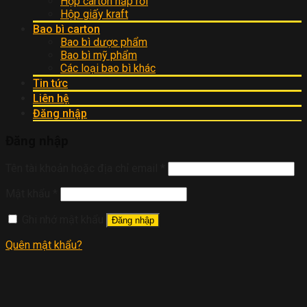
Hộp carton nắp rời
Hộp giấy kraft
Bao bì carton
Bao bì dược phẩm
Bao bì mỹ phẩm
Các loại bao bì khác
Tin tức
Liên hệ
Đăng nhập
Đăng nhập
Tên tài khoản hoặc địa chỉ email
*
Mật khẩu
*
Ghi nhớ mật khẩu
Đăng nhập
Quên mật khẩu?