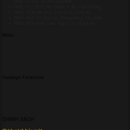
Hiệp, Củ Chi, TP Hồ Chí Minh.
NM2: 5/1 QL13 An Thạnh, T. An, Bình Dương.
NM3: KCN Tân Đức, Đức Hoà, Long An.
NM4: KĐT K3, Gia Lộc, Trảng Bàng, Tây Ninh.
NM5: KCN Nam Cấm, Nghi Lộc, Nghệ An.
Maps
Fanpage Facebook
CHÍNH SÁCH