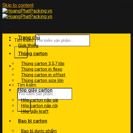
Skip to content
Trang chủ
Tìm kiếm:
Giới thiệu
Thùng carton
Thùng carton 3,5,7 lớp
kinhdoanh@hoangphatpacking.vn
Thùng carton in flexo
0919046246
Thùng carton in offset
Thùng carton size lớn
Tìm kiếm:
Hộp giấy carton
Hộp carton nắp gài
Hộp carton nắp rời
Hộp giấy kraft
Bao bì carton
Bao bì dược phẩm