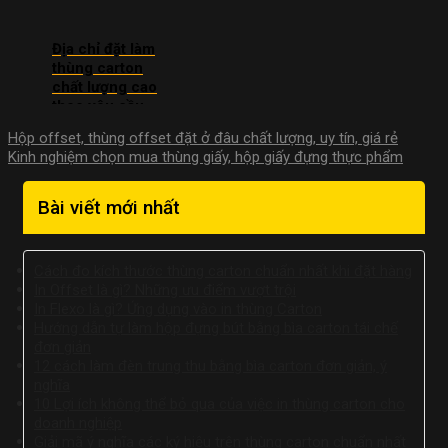
uy tín giá rẻ
phẩm
giá rẻ
Địa chỉ đặt làm
thùng carton
chất lượng cao
theo yêu cầu
Hộp offset, thùng offset đặt ở đâu chất lượng, uy tín, giá rẻ
Kinh nghiệm chọn mua thùng giấy, hộp giấy đựng thực phẩm
Bài viết mới nhất
Cách đo kích thước thùng carton chuẩn nhất khi đặt hàng
In Offset là gì? Những ưu điểm vượt trội
In Flexo là gì? Ứng dụng vào in thùng Carton
Hướng dẫn tự làm hộp đựng bút bằng bìa carton tái chế
đơn giản
12 cách làm đèn trung thu bằng bìa carton đơn giản, ý
nghĩa
10 Lợi ích không thể bỏ qua của việc in thùng carton cho
doanh nghiệp
Giải mã ý nghĩa các ký hiệu trên thùng carton chuẩn nhất