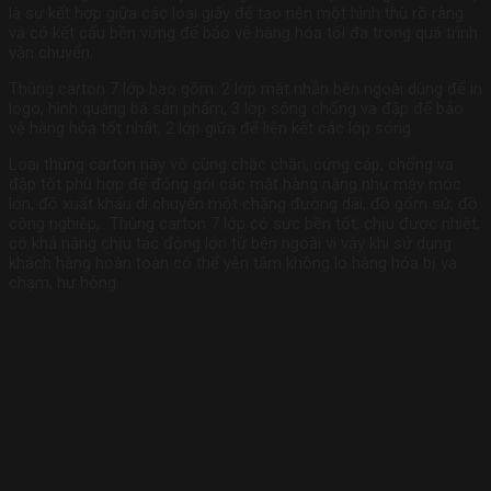
là sự kết hợp giữa các loại giấy để tạo nên một hình thù rõ ràng
và có kết cấu bền vững để bảo vệ hàng hóa tối đa trong quá trình
vận chuyển.
Thùng carton 7 lớp bao gồm: 2 lớp mặt nhẵn bên ngoài dùng để in
logo, hình quảng bá sản phẩm, 3 lớp sóng chống va đập để bảo
vệ hàng hóa tốt nhất, 2 lớp giữa để liên kết các lớp sóng.
Loại thùng carton này vô cùng chắc chắn, cứng cáp, chống va
đập tốt phù hợp để đóng gói các mặt hàng nặng như máy móc
lớn, đồ xuất khẩu di chuyển một chặng đường dài, đồ gốm sứ, đồ
công nghiệp,…Thùng carton 7 lớp có sức bền tốt, chịu được nhiệt,
có khả năng chịu tác động lớn từ bên ngoài vì vậy khi sử dụng
khách hàng hoàn toàn có thể yên tâm không lo hàng hóa bị va
chạm, hư hỏng.