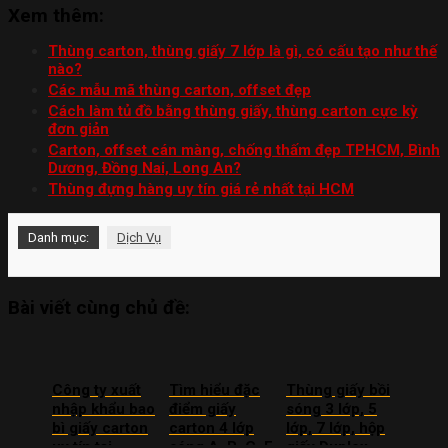
Xem thêm:
Thùng carton, thùng giấy 7 lớp là gì, có cấu tạo như thế
nào?
Các mẫu mã thùng carton, offset đẹp
Cách làm tủ đồ bằng thùng giấy, thùng carton cực kỳ
đơn giản
Carton, offset cán màng, chống thấm đẹp TPHCM, Bình
Dương, Đồng Nai, Long An?
Thùng đựng hàng uy tín giá rẻ nhất tại HCM
Danh mục:
Dịch Vụ
Bài viết cùng chủ đề:
Công ty xuất
Tìm hiểu đặc
Thùng giấy bồi
nhập khẩu bao
điểm giấy
sóng 3 lớp, 5
bì giấy carton
carton 4 lớp
lớp, 7 lớp, hộp
uy tín tại
sóng A, B, C, E
giấy Duplex