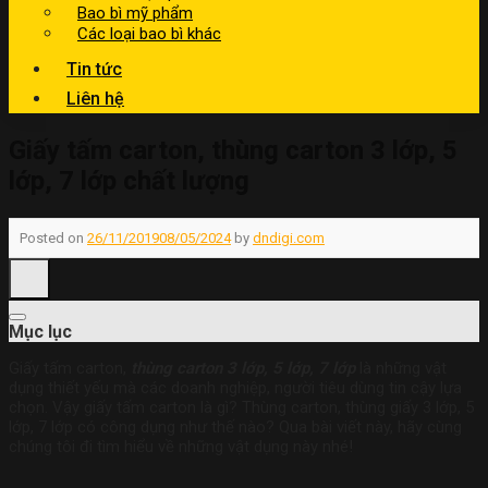
Bao bì mỹ phẩm
Các loại bao bì khác
Tin tức
Liên hệ
Giấy tấm carton, thùng carton 3 lớp, 5
lớp, 7 lớp chất lượng
Posted on
26/11/2019
08/05/2024
by
dndigi.com
Mục lục
Giấy tấm carton,
thùng carton 3 lớp, 5 lớp, 7 lớp
là những vật
dụng thiết yếu mà các doanh nghiệp, người tiêu dùng tin cậy lựa
chọn. Vậy giấy tấm carton là gì? Thùng carton, thùng giấy 3 lớp, 5
lớp, 7 lớp có công dụng như thế nào? Qua bài viết này, hãy cùng
chúng tôi đi tìm hiểu về những vật dụng này nhé!