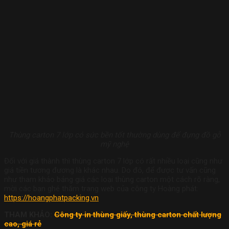
Thùng carton 7 lớp có sức bền tốt thường dùng để đựng đồ gỗ
mỹ nghệ
Đối với giá thành thì thùng carton 7 lớp có rất nhiều loại cũng như
giá tiền tương đương là khác nhau. Do đó, để được tư vấn cũng
như tham khảo bảng giá các loại thùng carton một cách rõ ràng,
mời các bạn ghé thăm trang web của công ty Hoàng phát:
https://hoangphatpacking.vn
THAM KHẢO:
Công ty in thùng giấy, thùng carton chất lượng
cao, giá rẻ