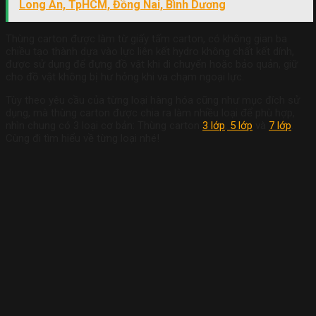
Long An, TpHCM, Đồng Nai, Bình Dương
Thùng carton được làm từ giấy tấm carton, có không gian ba
chiều tạo thành dựa vào lực liên kết hydro không chất kết dính,
được sử dụng để đựng đồ vật khi di chuyển hoặc bảo quản, giữ
cho đồ vật không bị hư hỏng khi va chạm ngoại lực.
Tùy theo yêu cầu của từng loại hàng hóa cũng như mục đích sử
dụng, mà thùng carton được chia ra làm nhiều loại để phù hợp,
nhìn chung có 3 loại cơ bản: Thùng carton
3 lớp
,
5 lớp
và
7 lớp
.
Cùng đi tìm hiểu về từng loại nhé!