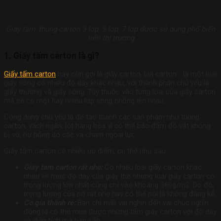
Giấy tấm, thùng carton 3 lớp, 5 lớp, 7 lớp được sử dụng phổ biến
trên thị trường
1. Giấy tấm carton là gì?
Giấy tấm carton
hay còn gọi là giấy carton, bìa carton… là một loại
giấy sóng có nhiều độ dày khác nhau, với thành phần chủ yếu là
giấy thường và giấy sóng. Tùy thuộc vào từng loại của giấy carton
mà sẽ có một hay nhiều lớp sóng chồng lên nhau.
Công dụng chủ yếu là để tạo thành các sản phẩm như thùng
carton, vách ngăn, lót hàng hóa vì có thể bảo đảm đồ vật không
bị vỡ, hư hỏng do các va chạm ngoại lực.
Giấy tấm carton có nhiều ưu điểm, cụ thể như sau:
Giấy tấm carton rất nhẹ:
Có nhiều loại giấy carton khác
nhau về mức độ dày của giấy thế nhưng loại giấy carton có
trọng lượng lớn nhất cũng chỉ vào khoảng 360g/m2. Do đó,
trọng lượng của nó rất nhẹ hay có thể nói là không đáng kể.
Có giá thành rẻ:
Bạn chỉ mất vài nghìn đến vài chục nghìn
đồng là có thể mua được những tấm giấy carton với độ dày
và diện tích mà bạn cần.