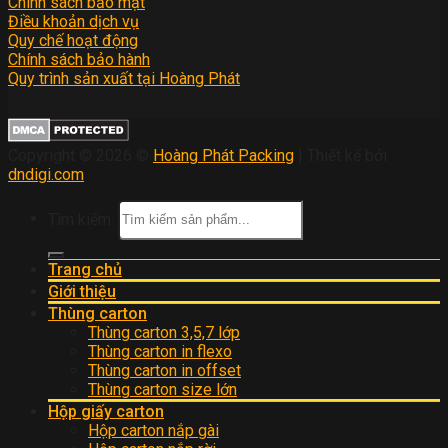
Chính sách bảo mật
Điều khoản dịch vụ
Quy chế hoạt động
Chính sách bảo hành
Quy trình sản xuất tại Hoàng Phát
Copyright © 2026 ©
Hoàng Phát Packing
| Thiết kế bởi
dndigi.com
Tìm kiếm:
Trang chủ
Giới thiệu
Thùng carton
Thùng carton 3,5,7 lớp
Thùng carton in flexo
Thùng carton in offset
Thùng carton size lớn
Hộp giấy carton
Hộp carton nắp gài