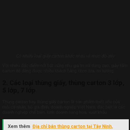
Có nhiều loại giấy carton khác nhau về mức độ dày
Với nhiều đặc điểm nổi bật cũng như giá trị sử dụng cao, giấy tấm
carton dễ dàng được nhiều khách hàng chọn lựa, tin tưởng.
2. Các loại thùng giấy, thùng carton 3 lớp,
5 lớp, 7 lớp
Thùng carton hay thùng giấy carton là sản phẩm thiết yếu của
mỗi cá nhân, hộ gia đình, doanh nghiệp Việt Nam, đặc biệt là các
doanh nghiệp chế biến, kinh doanh hàng hóa, xuất khẩu.
Xem thêm
Địa chỉ bán thùng carton tại Tây Ninh,