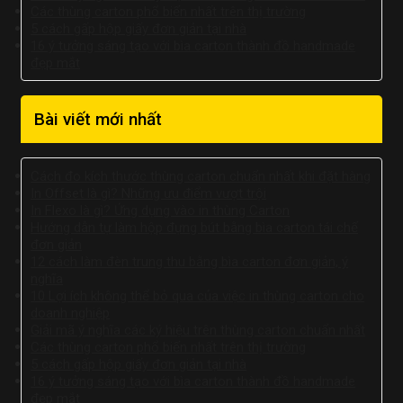
Các thùng carton phổ biến nhất trên thị trường
5 cách gấp hộp giấy đơn giản tại nhà
16 ý tưởng sáng tạo với bìa carton thành đồ handmade
đẹp mắt
Bài viết mới nhất
Cách đo kích thước thùng carton chuẩn nhất khi đặt hàng
In Offset là gì? Những ưu điểm vượt trội
In Flexo là gì? Ứng dụng vào in thùng Carton
Hướng dẫn tự làm hộp đựng bút bằng bìa carton tái chế
đơn giản
12 cách làm đèn trung thu bằng bìa carton đơn giản, ý
nghĩa
10 Lợi ích không thể bỏ qua của việc in thùng carton cho
doanh nghiệp
Giải mã ý nghĩa các ký hiệu trên thùng carton chuẩn nhất
Các thùng carton phổ biến nhất trên thị trường
5 cách gấp hộp giấy đơn giản tại nhà
16 ý tưởng sáng tạo với bìa carton thành đồ handmade
đẹp mắt