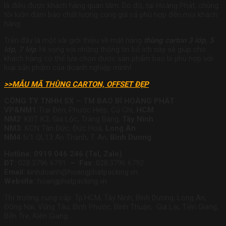
là điều được khách hàng quan tâm. Do đó, tại Hoàng Phát, chúng
tôi luôn đảm bảo chất lượng cùng giá cả phù hợp đến mọi khách
hàng.
Trên đây là một vài giới thiệu về mặt hàng
thùng carton 3 lớp, 5
lớp, 7 lớp
. Hi vọng với những thông tin bổ ích này sẽ giúp cho
khách hàng có thể lựa chọn được sản phẩm bao bì phù hợp với
loại sản phẩm của doanh nghiệp mình!
>>MẪU MÃ THÙNG CARTON, OFFSET ĐẸP
CÔNG TY TNHH SX – TM BAO BÌ HOÀNG PHÁT
VP&
NM1:
Trại Đèn, Phước Hiệp, Củ Chi,
HCM
NM2
: KĐT K3, Gia Lộc, Trảng Bàng,
Tây Ninh
NM3:
KCN Tân Đức, Đức Hoà,
Long An
NM4:
5/1 QL13 An Thạnh, T. An,
Bình Dương
Hotline: 0919 046 246 (Tel, Zalo)
ĐT:
028.3796 6791
– Fax:
028.3796 6792
Email:
kinhdoanh@hoangphatpacking.vn
Website:
hoangphatpacking.vn
Thị trường cung cấp: Tp.HCM, Tây Ninh, Bình Dương, Long An,
Đồng Nai, Vũng Tàu, Bình Phước, Bình Thuận, Gia Lai, Tiền Giang,
Bến Tre, Kiên Giang…