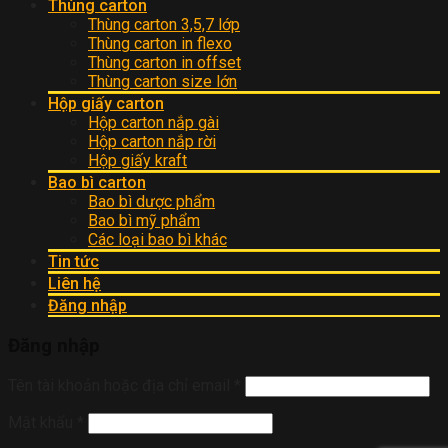
Thùng carton
Thùng carton 3,5,7 lớp
Thùng carton in flexo
Thùng carton in offset
Thùng carton size lớn
Hộp giấy carton
Hộp carton nắp gài
Hộp carton nắp rời
Hộp giấy kraft
Bao bì carton
Bao bì dược phẩm
Bao bì mỹ phẩm
Các loại bao bì khác
Tin tức
Liên hệ
Đăng nhập
Đăng nhập
Tên tài khoản hoặc địa chỉ email
*
Mật khẩu
*