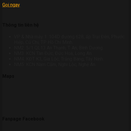
Gọi ngay
Thông tin liên hệ
VP & Nhà máy 1: 104D đường 628, ấp Trại Đèn, Phước
Hiệp, Củ Chi, TP Hồ Chí Minh.
NM2: 5/1 QL13 An Thạnh, T. An, Bình Dương.
NM3: KCN Tân Đức, Đức Hoà, Long An.
NM4: KĐT K3, Gia Lộc, Trảng Bàng, Tây Ninh.
NM5: KCN Nam Cấm, Nghi Lộc, Nghệ An.
Maps
Fanpage Facebook