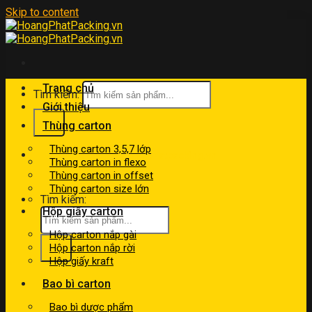
Skip to content
Trang chủ
Tìm kiếm:
Giới thiệu
Thùng carton
Thùng carton 3,5,7 lớp
kinhdoanh@hoangphatpacking.vn
Thùng carton in flexo
0919046246
Thùng carton in offset
Thùng carton size lớn
Tìm kiếm:
Hộp giấy carton
Hộp carton nắp gài
Hộp carton nắp rời
Hộp giấy kraft
Bao bì carton
Bao bì dược phẩm