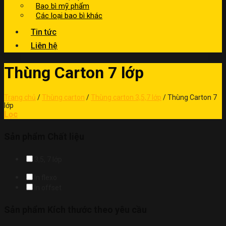
Bao bì mỹ phẩm
Các loại bao bì khác
Tin tức
Liên hệ
Thùng Carton 7 lớp
Trang chủ
/
Thùng carton
/
Thùng carton 3,5,7 lớp
/
Thùng Carton 7
lớp
Lọc
Sản phẩm Chất liệu
3,5, 7 lớp
In flexo
In offset
Sản phẩm Kích thước theo yêu cầu