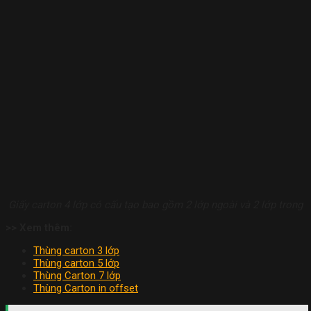
Giấy carton 4 lớp có cấu tạo bao gồm 2 lớp ngoài và 2 lớp trong
>> Xem thêm:
Thùng carton 3 lớp
Thùng carton 5 lớp
Thùng Carton 7 lớp
Thùng Carton in offset