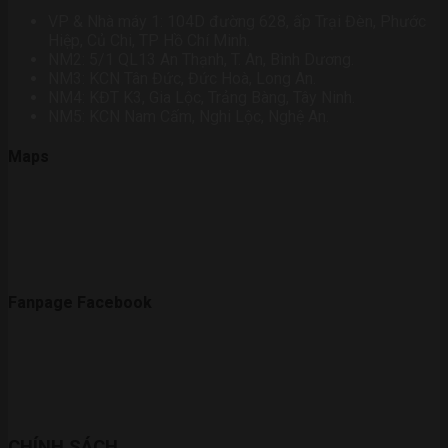
VP & Nhà máy 1: 104D đường 628, ấp Trại Đèn, Phước
Hiệp, Củ Chi, TP Hồ Chí Minh.
NM2: 5/1 QL13 An Thạnh, T. An, Bình Dương.
NM3: KCN Tân Đức, Đức Hoà, Long An.
NM4: KĐT K3, Gia Lộc, Trảng Bàng, Tây Ninh.
NM5: KCN Nam Cấm, Nghi Lộc, Nghệ An.
Maps
Fanpage Facebook
CHÍNH SÁCH