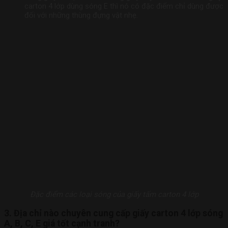
carton 4 lớp dùng sóng E thì nó có đặc điểm chỉ dùng được
đối với những thùng đựng vật nhẹ.
Đặc điểm các loại sóng của giấy tấm carton 4 lớp
3. Địa chỉ nào chuyên cung cấp giấy carton 4
lớp sóng
A, B, C, E giá tốt cạnh tranh?