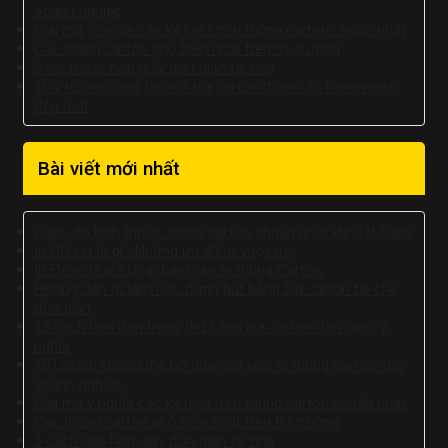
doanh nghiệp
Giải mã ý nghĩa các ký hiệu trên thùng carton chuẩn nhất
Các thùng carton phổ biến nhất trên thị trường
5 cách gấp hộp giấy đơn giản tại nhà
16 ý tưởng sáng tạo với bìa carton thành đồ handmade
đẹp mắt
Bài viết mới nhất
Cách đo kích thước thùng carton chuẩn nhất khi đặt hàng
In Offset là gì? Những ưu điểm vượt trội
In Flexo là gì? Ứng dụng vào in thùng Carton
Hướng dẫn tự làm hộp đựng bút bằng bìa carton tái chế
đơn giản
12 cách làm đèn trung thu bằng bìa carton đơn giản, ý
nghĩa
10 Lợi ích không thể bỏ qua của việc in thùng carton cho
doanh nghiệp
Giải mã ý nghĩa các ký hiệu trên thùng carton chuẩn nhất
Các thùng carton phổ biến nhất trên thị trường
5 cách gấp hộp giấy đơn giản tại nhà