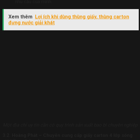
nhu cầu của mình.
Xem thêm
Lợi ích khi dùng thùng giấy, thùng carton
đựng nước giải khát
Một địa chỉ uy tín cần có quy trình sản xuất bao bì chuyên nghiệp
3.2. Hoàng Phát – Chuyên cung cấp giấy carton 4 lớp sóng