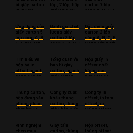
bì giấy carton
lớp, 7 lớp, hộp
carton 7 lớp
uy tín tại
giấy Duplex
sóng A, B, C, E
TPHCM
chất lượng giá
tốt
Ứng dụng của
Đánh giá chất
Đặc điểm giấy
giấy carton 5
lượng giấy
carton 2 lớp
lớp sóng A, B,
carton 3 lớp
sóng A, B, C, E
C, E vào sản
sóng A, B, C, E
trong sản xuất
xuất
giá rẻ
Tìm hiểu về
Tổng quan về
Hộp giấy in
hộp bế in
bao bì giấy
offset chất
offset ngành
carton, ngành
lượng cao
công nghiệp
giấy carton
đựng thuốc,
sản xuất
hiện nay
dược phẩm
Thùng carton,
Công ty xuất
Công ty in
hộp đựng văn
khẩu thùng
offset, in tem
phòng phẩm
carton, thùng
offset, in
chất lượng
giấy, hộp giấy
thùng offset
cao, giá rẻ
ra nước ngoài
uy tín giá rẻ
Kinh nghiệm
Giấy tấm
Hộp offset,
chọn mua
carton, thùng
thùng offset