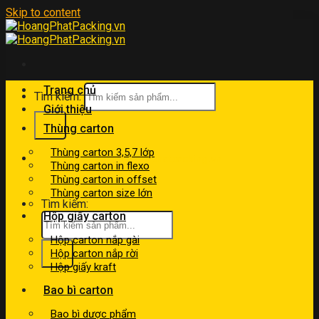
Skip to content
Trang chủ
Tìm kiếm:
Giới thiệu
Thùng carton
Thùng carton 3,5,7 lớp
kinhdoanh@hoangphatpacking.vn
Thùng carton in flexo
0919046246
Thùng carton in offset
Thùng carton size lớn
Tìm kiếm:
Hộp giấy carton
Hộp carton nắp gài
Hộp carton nắp rời
Hộp giấy kraft
Bao bì carton
Bao bì dược phẩm