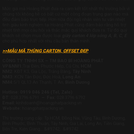
Mức giá mà Hoàng Phát đưa ra cam kết tốt nhất thị trường bởi vì
chúng tôi không hề có bất cứ một công đoạn trung gian nào mà
đều đảm bảo trực tiếp. Hơn nữa đội ngũ nhân viên tư vấn nhiệt
tình giàu kinh nghiệm tại Hoàng Phát cũng đảm bảo rằng hỗ trợ
nhiệt tình mọi câu hỏi và thắc mắc quý khách đưa ra. Từ đó quý
khách sẽ chọn mua được loại
giấy carton 4 lớp sóng A, B, C, E
cho phù hợp nhất với nhu cầu bản thân mình.
>>MẪU MÃ THÙNG CARTON, OFFSET ĐẸP
CÔNG TY TNHH SX – TM BAO BÌ HOÀNG PHÁT
VP&
NM1:
Trại Đèn, Phước Hiệp, Củ Chi,
HCM
NM2
: KĐT K3, Gia Lộc, Trảng Bàng,
Tây Ninh
NM3:
KCN Tân Đức, Đức Hoà,
Long An
NM4:
5/1 QL13 An Thạnh, T. An,
Bình Dương
Hotline: 0919 046 246 (Tel, Zalo)
ĐT:
028.3796 6791
– Fax:
028.3796 6792
Email:
kinhdoanh@hoangphatpacking.vn
Website:
hoangphatpacking.vn
Thị trường cung cấp: Tp.HCM, Đồng Nai, Vũng Tàu, Bình Dương,
Bình Phước, Bình Thuận, Tây Ninh, Gia Lai, Long An, Tiền Giang,
Bến Tre, Kiên Giang… &#9742; &#9742