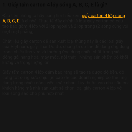
1. Giấy tấm carton 4 lớp sóng A, B, C, E là gì?
Đầu tiên chúng ta hãy cùng tìm hiểu xem
giấy carton 4 lớp sóng
A, B, C, E
là gì nhé. Thực tế đây chính là loại giấy carton có cấu
tạo bao gồm 4 lớp với 2 lớp ngoài và 2 lớp trong (2 sóng cùng với
một mặt phẳng).
Chất liệu giấy carton để sản xuất loại thùng này là các loại giấy
của Việt nam, giấy Thái.
Do đó, chúng ta có thể dễ dàng ứng dụng
trong nhiều lĩnh vực và thường ứng dụng nhiều nhất trong việc
đóng gói hàng hoá, máy móc, nội thất… Những sản phẩm có khối
lượng và trọng lượng lớn.
Giấy tấm carton 4 lớp đảm bảo rằng sẽ tạo ra được độ bền, độ
cứng tốt cùng sức chịu lực cao để các doanh nghiệp có thể ứng
dụng trong nhiều công việc khác nhau. Tùy thuộc vào nhu cầu của
khách hàng mà nhà sản xuất sẽ chọn loại giấy carton 4 lớp với
loại sóng sao cho phù hợp nhất.