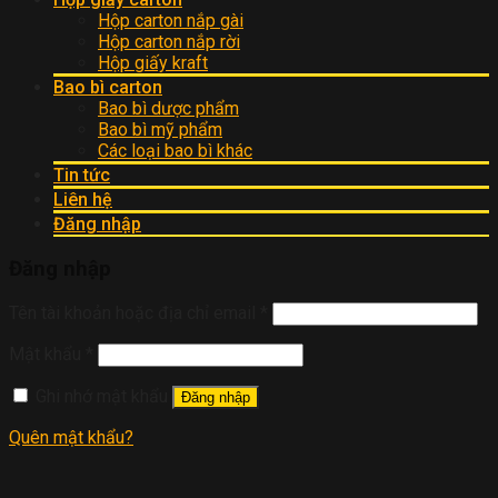
Hộp carton nắp gài
Hộp carton nắp rời
Hộp giấy kraft
Bao bì carton
Bao bì dược phẩm
Bao bì mỹ phẩm
Các loại bao bì khác
Tin tức
Liên hệ
Đăng nhập
Đăng nhập
Tên tài khoản hoặc địa chỉ email
*
Mật khẩu
*
Ghi nhớ mật khẩu
Đăng nhập
Quên mật khẩu?