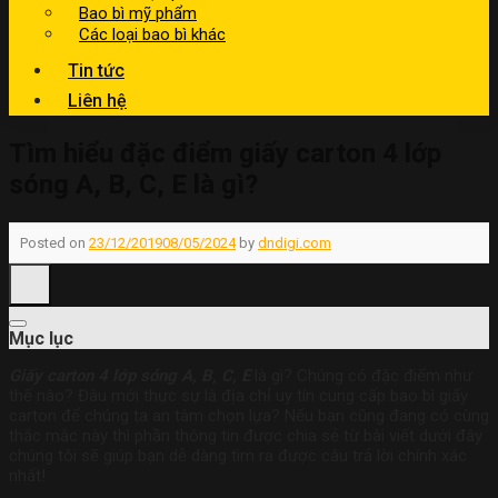
Bao bì mỹ phẩm
Các loại bao bì khác
Tin tức
Liên hệ
Tìm hiểu đặc điểm giấy carton 4 lớp
sóng A, B, C, E là gì?
Posted on
23/12/2019
08/05/2024
by
dndigi.com
Mục lục
Giấy carton 4 lớp sóng A, B, C, E
là gì? Chúng có đặc điểm như
thế nào? Đâu mới thực sự là địa chỉ uy tín cung cấp bao bì giấy
carton để chúng ta an tâm chọn lựa? Nếu bạn cũng đang có cùng
thắc mắc này thì phần thông tin được chia sẻ từ bài viết dưới đây
chúng tôi sẽ giúp bạn dễ dàng tìm ra được câu trả lời chính xác
nhất!