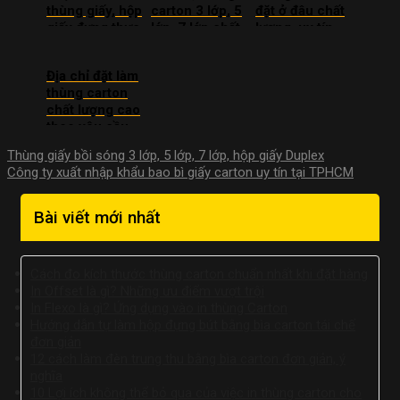
thùng giấy, hộp
carton 3 lớp, 5
đặt ở đâu chất
giấy đựng thực
lớp, 7 lớp chất
lượng, uy tín,
phẩm
lượng
giá rẻ
Địa chỉ đặt làm
thùng carton
chất lượng cao
theo yêu cầu
Thùng giấy bồi sóng 3 lớp, 5 lớp, 7 lớp, hộp giấy Duplex
Công ty xuất nhập khẩu bao bì giấy carton uy tín tại TPHCM
Bài viết mới nhất
Cách đo kích thước thùng carton chuẩn nhất khi đặt hàng
In Offset là gì? Những ưu điểm vượt trội
In Flexo là gì? Ứng dụng vào in thùng Carton
Hướng dẫn tự làm hộp đựng bút bằng bìa carton tái chế
đơn giản
12 cách làm đèn trung thu bằng bìa carton đơn giản, ý
nghĩa
10 Lợi ích không thể bỏ qua của việc in thùng carton cho