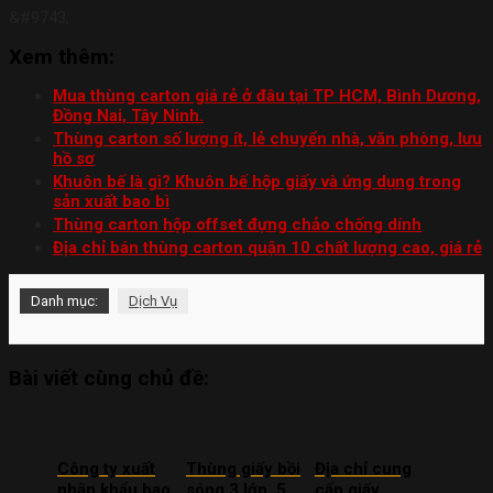
&#9743;
Xem thêm:
Mua thùng carton giá rẻ ở đâu tại TP HCM, Bình Dương,
Đồng Nai, Tây Ninh.
Thùng carton số lượng ít, lẻ chuyển nhà, văn phòng, lưu
hồ sơ
Khuôn bế là gì? Khuôn bế hộp giấy và ứng dụng trong
sản xuất bao bì
Thùng carton hộp offset đựng chảo chống dính
Địa chỉ bán thùng carton quận 10 chất lượng cao, giá rẻ
Danh mục:
Dịch Vụ
Bài viết cùng chủ đề:
Công ty xuất
Thùng giấy bồi
Địa chỉ cung
nhập khẩu bao
sóng 3 lớp, 5
cấp giấy