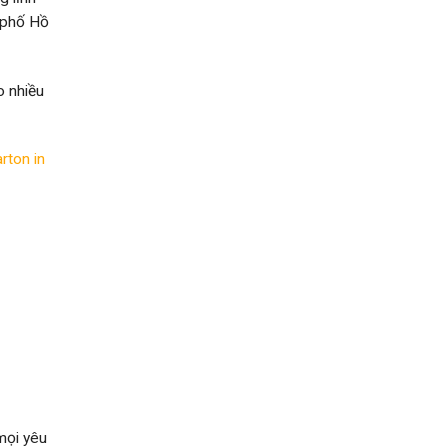
h phố Hồ
o nhiều
rton in
mọi yêu