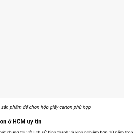
c sản phẩm để chọn hộp giấy carton phù hợp
ton ở HCM uy tín
 chúng tôi với lịch sử hình thành và kinh nghiệm hơn 10 năm tron