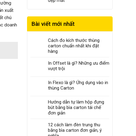
đẹp mắt
trường
ản xuất
ất chú
Bài viết mới nhất
các doanh
Cách đo kích thước thùng
carton chuẩn nhất khi đặt
hàng
In Offset là gì? Những ưu điểm
vượt trội
In Flexo là gì? Ứng dụng vào in
thùng Carton
Hướng dẫn tự làm hộp đựng
bút bằng bìa carton tái chế
đơn giản
12 cách làm đèn trung thu
bằng bìa carton đơn giản, ý
nghĩa