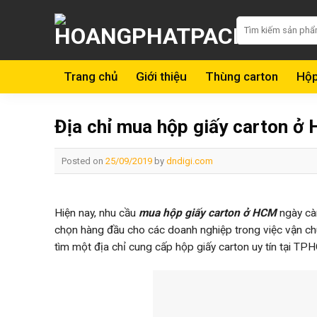
Skip
Tìm
to
kiếm:
content
Trang chủ
Giới thiệu
Thùng carton
Hộp
Địa chỉ mua hộp giấy carton ở 
Posted on
25/09/2019
by
dndigi.com
Hiện nay, nhu cầu
mua hộp giấy carton ở HCM
ngày cà
chọn hàng đầu cho các doanh nghiệp trong việc vận ch
tìm một địa chỉ cung cấp hộp giấy carton uy tín tại TP