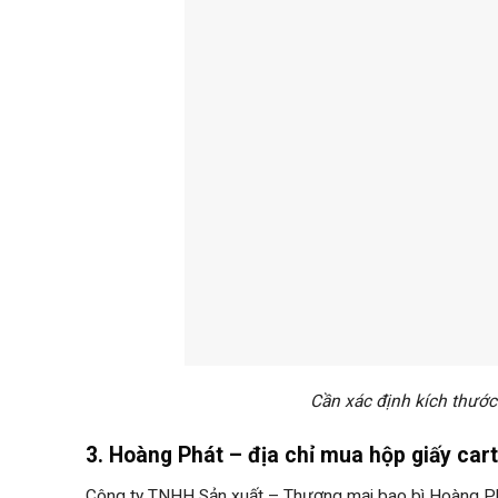
Cần xác định kích thướ
3. Hoàng Phát – địa chỉ mua hộp giấy car
Công ty TNHH Sản xuất – Thương mại bao bì Hoàng Phát