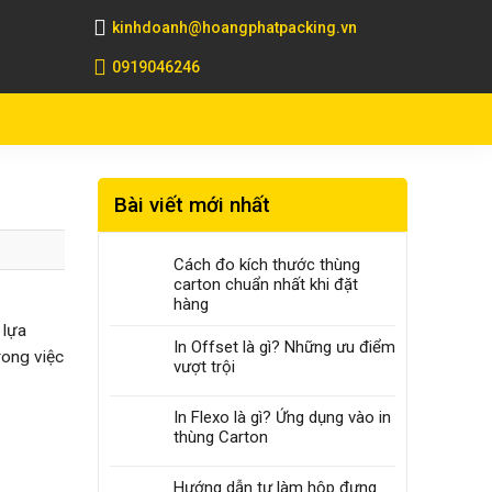
kinhdoanh@hoangphatpacking.vn
0919046246
Bài viết mới nhất
Cách đo kích thước thùng
carton chuẩn nhất khi đặt
hàng
 lựa
In Offset là gì? Những ưu điểm
rong việc
vượt trội
In Flexo là gì? Ứng dụng vào in
thùng Carton
Hướng dẫn tự làm hộp đựng