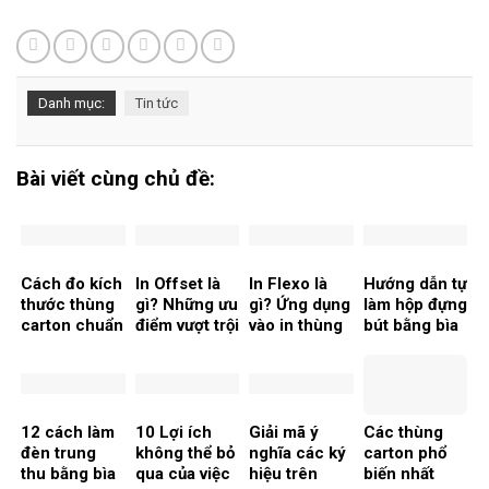
Danh mục:
Tin tức
Bài viết cùng chủ đề:
Cách đo kích
In Offset là
In Flexo là
Hướng dẫn tự
thước thùng
gì? Những ưu
gì? Ứng dụng
làm hộp đựng
carton chuẩn
điểm vượt trội
vào in thùng
bút bằng bìa
nhất khi đặt
Carton
carton tái
hàng
chế đơn giản
12 cách làm
10 Lợi ích
Giải mã ý
Các thùng
đèn trung
không thể bỏ
nghĩa các ký
carton phổ
thu bằng bìa
qua của việc
hiệu trên
biến nhất