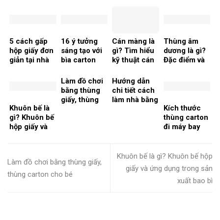
carton đơn
in thùng
thùng carton
trên thị
giản, ý nghĩa
carton cho
chuẩn nhất
trường
doanh
nghiệp
5 cách gấp
16 ý tưởng
Cán màng là
Thùng âm
hộp giấy đơn
sáng tạo với
gì? Tìm hiểu
dương là gì?
giản tại nhà
bìa carton
kỹ thuật cán
Đặc điểm và
thành đồ
màng trong
ứng dụng của
handmade
ngành in ấn
chúng
Làm đồ chơi
Hướng dẫn
đẹp mắt
bằng thùng
chi tiết cách
giấy, thùng
làm nhà bằng
Khuôn bế là
Kích thước
carton cho
thùng giấy,
gì? Khuôn bế
thùng carton
bé
bìa carton
hộp giấy và
đi máy bay
ứng dụng
chuẩn nhất
trong sản
xuất bao bì
Khuôn bế là gì? Khuôn bế hộp
Làm đồ chơi bằng thùng giấy,
giấy và ứng dụng trong sản
thùng carton cho bé
xuất bao bì