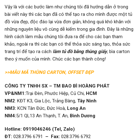
Vậy là với các bước làm như chúng tôi đã hướng dẫn ở trong
bài viết này thì các bạn đã có thể tạo ra cho mình được một tủ
đồ vừa đẹp, độc đáo lại vừa đơn giản, không quá khó khăn với
những nguyên liệu vô cùng dễ kiếm trong gia đình. Đây là những
hình cách làm mẫu chúng tôi đưa ra để cho các bạn tham
khảo, ngoài ra thì các bạn có thể thỏa sức sáng tạo, thỏa sức
trang trí để tạo ra cách
làm tủ đồ bằng thùng giấy
, bìa carton
theo ý muốn của mình. Chúc các bạn thành công!
>>MẪU MÃ THÙNG CARTON, OFFSET ĐẸP
CÔNG TY TNHH SX – TM BAO BÌ HOÀNG PHÁT
VP&
NM1:
Trại Đèn, Phước Hiệp, Củ Chi,
HCM
NM2
: KĐT K3, Gia Lộc, Trảng Bàng,
Tây Ninh
NM3:
KCN Tân Đức, Đức Hoà,
Long An
NM4:
5/1 QL13 An Thạnh, T. An,
Bình Dương
Hotline: 0919046246 (Tel, Zalo)
ĐT:
028.3796 6791
– Fax:
028.3796 6792