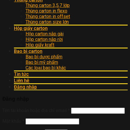
Thùng carton 3,5,7 lớp
Thùng carton in flexo
Thùng carton in offset
Thùng carton size lớn
Hộp giấy carton
Hộp carton nắp gài
Hộp carton nắp rời
Hộp giấy kraft
Bao bì carton
Bao bì dược phẩm
Bao bì mỹ phẩm
Các loại bao bì khác
Tin tức
Liên hệ
Đăng nhập
Đăng nhập
Tên tài khoản hoặc địa chỉ email
*
Mật khẩu
*