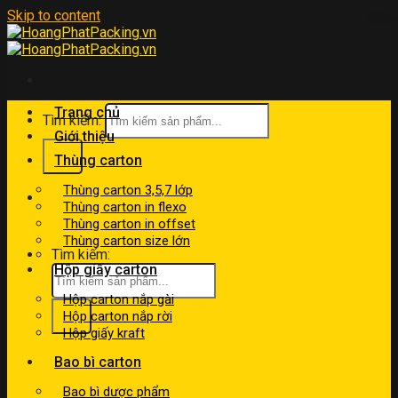
Skip to content
Trang chủ
Tìm kiếm:
Giới thiệu
Thùng carton
Thùng carton 3,5,7 lớp
kinhdoanh@hoangphatpacking.vn
Thùng carton in flexo
0919046246
Thùng carton in offset
Thùng carton size lớn
Tìm kiếm:
Hộp giấy carton
Hộp carton nắp gài
Hộp carton nắp rời
Hộp giấy kraft
Bao bì carton
Bao bì dược phẩm