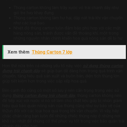
Thùng carton không làm trầy xước vỏ trái chanh dây như
giỏ tre hay khay đựng.
Thùng carton không làm hư hại, dập nát trái khi vận chuyển
như các loại bao.
Nhiệt độ thùng carton luôn đảm bảo phù hợp với các mặt
hàng nông sản, tránh được vấn đề thoáng khí, một trong
những nguyên nhân chính khiến hoa quả nông sản dễ bị hư.
Xem thêm
Thùng Carton 7 lớp
Hơn thế nữa trên cả những yếu tố này, việc
sử dụng thùng carton
đựng trái chanh dây
sẽ giúp bạn dễ dàng hơn trong quá trình vận
chuyển, tăng hiệu quả sản xuất và buôn bán, diện tích thùng lớn
giúp tiết kiệm hơn trong việc sắp xếp hoa quả.
Bên cạnh đó cũng có một số lưu ý nên cẩn trọng trong việc sử
dụng
thùng carton đựng trái chanh dây
, thùng carton không nên
để tiếp xúc với nước vì nó sẽ làm cho chất liệu giấy bị nhũn giảm
hiệu quả bảo quản nông sản của thùng cũng như sự bảo vệ của
th2un đối với các loại hoa quả trong khi vận chuyển. Vì vậy, hãy
chắc chắn rằng bạn luôn để những chiếc thùng này ở những nơi
khô ráo nhất để chúng có thể phục vụ tốt trong việc bảo quản trái
chanh dây cho bạn.