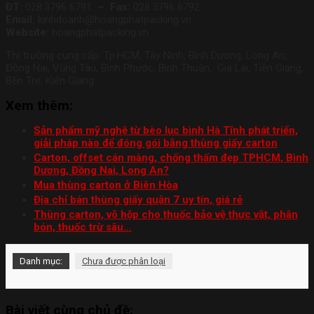
ĐT:
028.3796 6791
– Fax:
028.3796 6792
Email:
kinhdoanh@hoangphatpacking.vn
Website:
hoangphatpacking.vn
Thị trường cung cấp: Tp.HCM, Tây Ninh, Bình Dương, Long An,
Đồng Nai, Vũng Tàu, Bình Phước, Bình Thuận, Gia Lai, Tiền Giang,
Bến Tre, Kiên Giang…
Xem thêm:
Sản phẩm mỹ nghệ từ bèo lục bình Hà Tĩnh phát triển,
giải pháp nào để đóng gói bằng thùng giấy carton
Carton, offset cán màng, chống thấm đẹp TPHCM, Bình
Dương, Đồng Nai, Long An?
Mua thùng carton ở Biên Hòa
Địa chỉ bán thùng giấy quận 7 uy tín, giá rẻ
Thùng carton, võ hộp cho thuốc bảo vệ thực vật, phân
bón, thuốc trừ sâu…
Danh mục:
Chưa được phân loại
Bài viết cùng chủ đề: