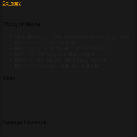
Gọi ngay
Thông tin liên hệ
VP & Nhà máy 1: 104D đường 628, ấp Trại Đèn, Phước
Hiệp, Củ Chi, TP Hồ Chí Minh.
NM2: 5/1 QL13 An Thạnh, T. An, Bình Dương.
NM3: KCN Tân Đức, Đức Hoà, Long An.
NM4: KĐT K3, Gia Lộc, Trảng Bàng, Tây Ninh.
NM5: KCN Nam Cấm, Nghi Lộc, Nghệ An.
Maps
Fanpage Facebook