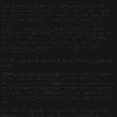
Ngay tại Hoàng Phát, những chiếc thùng carton khi sản xuất ra
đều đã được kiểm tra đạt chuẩn quốc tế đủ sức mạnh để giúp
những doanh nghiệp bảo quản và mang những
trái chanh dây
này vươn tầm thế giới bằng chất lượng nông sản tuyệt đối.
Những chiếc thùng carton không chỉ có 3 lớp 5 lớp như bình
thường, mà hiện nay Hoàng Phát với kĩ thuật công nghệ cao đã
nâng cao trình độ lên 7 lớp để phục vụ cho nhu cầu của khách
hàng cũng như đảm bảo tốt chất lượng sản phẩm bên trong
thùng giấy, để giúp bạn giữ uy tín, lòng tin giữa những bên cung
ứng loại trái cây này.
Có nên sử dụng thùng carton đựng trái chanh dây tại Hoàng
Phát?
Thùng carton đựng trái chanh dây
tại Hoàng Phát với công nghệ
sản xuất cao giúp doanh nghiệp của bạn có thể dễ dàng in ấn
những logo, sản phẩm đặc biệt là thương hiệu của bạn lên trên bề
mặt
thùng carton
để
đựng
những
trái chanh dây
của bạn. Nhờ
sự giúp đỡ của đội ngũ thiết kế, chắc chắn thương hiệu của bạn
sẽ nhanh chóng lọt vào mắt xanh của những người tiêu dùng khó
tính.
Chính nhờ vậy, bạn không cần phải mất công đi quảng bá thương
hiệu! Bởi việc in “đứa con” của bạn khi vân chuyển sẽ giúp chúng