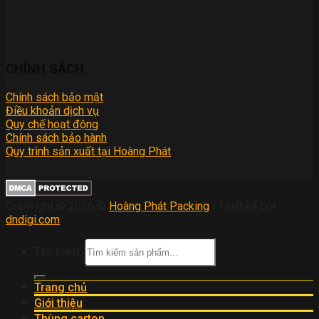
CHÍNH SÁCH
Chính sách bảo mật
Điều khoản dịch vụ
Quy chế hoạt động
Chính sách bảo hành
Quy trình sản xuất tại Hoàng Phát
Copyright © 2026 ©
Hoàng Phát Packing
| Thiết kế bởi
dndigi.com
Tìm kiếm:
Trang chủ
Giới thiệu
Thùng carton