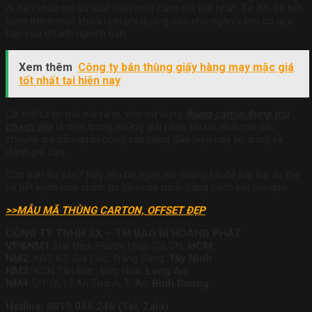
đi đến khắp nơi và xuất hiện một cách nổi bật nhất. Từ đó, sẽ tiết
kiệm thêm một khoản chi phí quảng cáo cho ngân sách có giới
hạn của doanh nghiệp bạn.
Xem thêm
Công ty bán thùng giấy hàng may mặc giá
tốt nhất tại hiện nay
Có thể tự tin mà nói rằng, việc sử dụng
thùng carton đựng trái
chanh dây
là một trong những giải pháp tối ưu nhất mà các
chuyên gia bảo quản nông sản hàng đầu hiện nay tin dùng và
đánh giá cao.
Còn bạn thì sao? Hãy liên hệ ngay với chúng tôi để bắt kịp xu thế
và tiết kiệm cho chính túi tiền của mình bằng cách kết nối qua:
>>MẪU MÃ THÙNG CARTON, OFFSET ĐẸP
CÔNG TY TNHH SX – TM BAO BÌ HOÀNG PHÁT
VP&
NM1:
Trại Đèn, Phước Hiệp, Củ Chi,
HCM
NM2
: KĐT K3, Gia Lộc, Trảng Bàng,
Tây Ninh
NM3:
KCN Tân Đức, Đức Hoà,
Long An
NM4:
5/1 QL13 An Thạnh, T. An,
Bình Dương
Hotline: 0919 046 246 (Tel, Zalo)