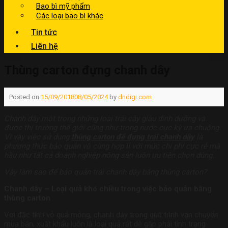
Bao bì mỹ phẩm
Các loại bao bì khác
Tin tức
Liên hệ
Thùng carton đựng chanh dây
Posted on
15/09/2018
08/05/2024
by
dndigi.com
Chanh dây một trong những loại trái cây giàu dinh dưỡng và
được thị trường thế giới cũng như trong nước cực kỳ ưa chuộng.
Vì vậy việc sử dụng
thùng carton để đựng trái chanh dây
là
phương thức bảo quản vô cùng hợp lí với mức chi phí cực rẻ mà
hầu như tất cả doanh nghiệp nông sản luôn ưu tiên chọn dùng.
Vậy làm sao để bảo quản trái chanh dây bằng thùng carton?
Chanh dây – Loại quả khó chiều trong việc bảo quản bằng
thùng carton
Với đặc tính vỏ quả mỏng, chanh dây trong quá trình vận chuyển
mua bán, xuất khẩu luôn là loại quả rất dễ gặp phải tình trạng