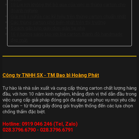
10 Lợi ích không thể bỏ qua của việc in thùng carton cho
doanh nghiệp
Giải mã ý nghĩa các ký hiệu trên thùng carton chuẩn nhất
Các thùng carton phổ biến nhất trên thị trường
5 cách gấp hộp giấy đơn giản tại nhà
16 ý tưởng sáng tạo với bìa carton thành đồ handmade
đẹp mắt
Công ty TNHH SX - TM Bao bì Hoàng Phát
Tự hào là nhà sản xuất và cung cấp thùng carton chất lượng hàng
đầu, với hơn 10 năm kinh nghiệm, khẳng định vị thế dẫn đầu trong
việc cung cấp giải pháp đóng gói đa dạng và phục vụ mọi yêu cầu
của bạn – từ thùng giấy đóng gói truyền thống đến các lựa chọn
chống thấm đặc biệt.
Hotline: 0919 046 246 (Tel, Zalo)
028.3796.6790 - 028.3796.6791