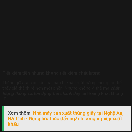
Tiết kiệm tiền nhưng không tiết kiệm chất lượng!
Thùng giấy so với các loại bao bì khác mặt bằng chung có thể
thấy giá thành rẻ hơn một phần. Nhưng không vì thế mà
chất
lượng thùng carton đựng trái chanh dây
tại Hoàng Phát không
tốt.
Xem thêm
Nhà máy sản xuất thùng giấy tại Nghệ An,
Hà Tĩnh - Động lực thúc đẩy ngành công nghiệp xuất
khẩu