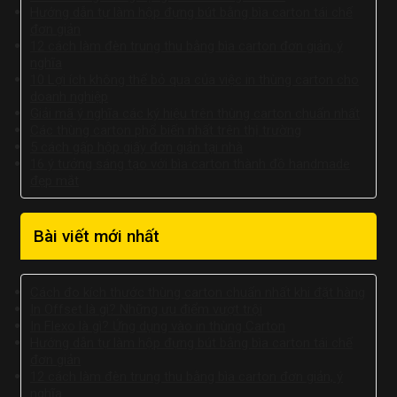
Hướng dẫn tự làm hộp đựng bút bằng bìa carton tái chế
đơn giản
12 cách làm đèn trung thu bằng bìa carton đơn giản, ý
nghĩa
10 Lợi ích không thể bỏ qua của việc in thùng carton cho
doanh nghiệp
Giải mã ý nghĩa các ký hiệu trên thùng carton chuẩn nhất
Các thùng carton phổ biến nhất trên thị trường
5 cách gấp hộp giấy đơn giản tại nhà
16 ý tưởng sáng tạo với bìa carton thành đồ handmade
đẹp mắt
Bài viết mới nhất
Cách đo kích thước thùng carton chuẩn nhất khi đặt hàng
In Offset là gì? Những ưu điểm vượt trội
In Flexo là gì? Ứng dụng vào in thùng Carton
Hướng dẫn tự làm hộp đựng bút bằng bìa carton tái chế
đơn giản
12 cách làm đèn trung thu bằng bìa carton đơn giản, ý
nghĩa