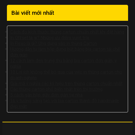
Bài viết mới nhất
Cách đo kích thước thùng carton chuẩn nhất khi đặt hàng
In Offset là gì? Những ưu điểm vượt trội
In Flexo là gì? Ứng dụng vào in thùng Carton
Hướng dẫn tự làm hộp đựng bút bằng bìa carton tái chế
đơn giản
12 cách làm đèn trung thu bằng bìa carton đơn giản, ý
nghĩa
10 Lợi ích không thể bỏ qua của việc in thùng carton cho
doanh nghiệp
Giải mã ý nghĩa các ký hiệu trên thùng carton chuẩn nhất
Các thùng carton phổ biến nhất trên thị trường
5 cách gấp hộp giấy đơn giản tại nhà
16 ý tưởng sáng tạo với bìa carton thành đồ handmade
đẹp mắt