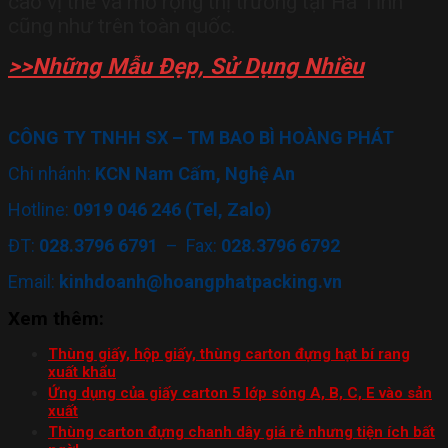
cao vị thế và mở rộng thị trường tại Hà Tĩnh
cũng như trên toàn quốc.
>>Những Mẫu Đẹp, Sử Dụng Nhiều
CÔNG TY TNHH SX – TM BAO BÌ HOÀNG PHÁT
Chi nhánh:
KCN Nam Cấm, Nghệ An
Hotline:
0919 046 246 (Tel, Zalo)
ĐT:
028.3796 6791
– Fax:
028.3796 6792
Email:
kinhdoanh@hoangphatpacking.vn
Xem thêm:
Thùng giấy, hộp giấy, thùng carton đựng hạt bí rang
xuất khẩu
Ứng dụng của giấy carton 5 lớp sóng A, B, C, E vào sản
xuất
Thùng carton đựng chanh dây giá rẻ nhưng tiện ích bất