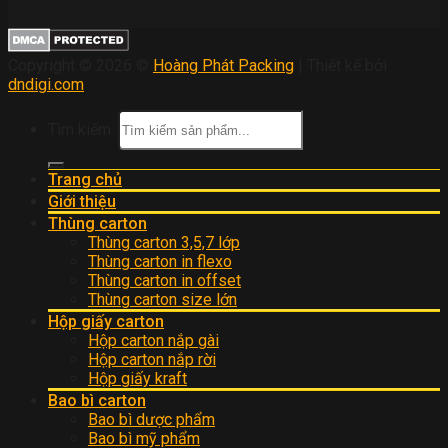
Copyright © 2026 ©
Hoàng Phát Packing
| Thiết kế bởi
dndigi.com
Tìm kiếm:
Trang chủ
Giới thiệu
Thùng carton
Thùng carton 3,5,7 lớp
Thùng carton in flexo
Thùng carton in offset
Thùng carton size lớn
Hộp giấy carton
Hộp carton nắp gài
Hộp carton nắp rời
Hộp giấy kraft
Bao bì carton
Bao bì dược phẩm
Bao bì mỹ phẩm