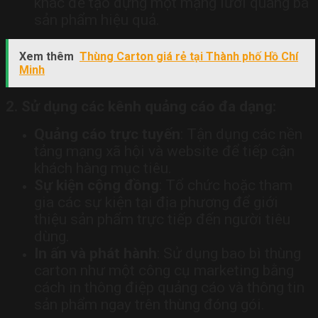
khác để tạo dựng một mạng lưới quảng bá
sản phẩm hiệu quả.
Xem thêm
Thùng Carton giá rẻ tại Thành phố Hồ Chí
Minh
2. Sử dụng các kênh quảng cáo đa dạng:
Quảng cáo trực tuyến
: Tận dụng các nền
tảng mạng xã hội và website để tiếp cận
khách hàng mục tiêu.
Sự kiện cộng đồng
: Tổ chức hoặc tham
gia các sự kiện tại địa phương để giới
thiệu sản phẩm trực tiếp đến người tiêu
dùng.
In ấn và phát hành
: Sử dụng bao bì thùng
carton như một công cụ marketing bằng
cách in thông điệp quảng cáo và thông tin
sản phẩm ngay trên thùng đóng gói.