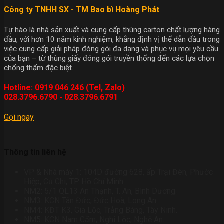
Công ty TNHH SX - TM Bao bì Hoàng Phát
Tự hào là nhà sản xuất và cung cấp thùng carton chất lượng hàng
đầu, với hơn 10 năm kinh nghiệm, khẳng định vị thế dẫn đầu trong
việc cung cấp giải pháp đóng gói đa dạng và phục vụ mọi yêu cầu
của bạn – từ thùng giấy đóng gói truyền thống đến các lựa chọn
chống thấm đặc biệt.
Hotline: 0919 046 246 (Tel, Zalo)
028.3796.6790 - 028.3796.6791
Gọi ngay
Thông tin liên hệ
VP & Nhà máy 1: 104D đường 628, ấp Trại Đèn, Phước
Hiệp, Củ Chi, TP Hồ Chí Minh.
NM2: 5/1 QL13 An Thạnh, T. An, Bình Dương.
NM3: KCN Tân Đức, Đức Hoà, Long An.
NM4: KĐT K3, Gia Lộc, Trảng Bàng, Tây Ninh.
NM5: KCN Nam Cấm, Nghi Lộc, Nghệ An.