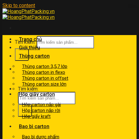
Skip to content
Trang chủ
Tìm kiếm:
Giới thiệu
Thùng carton
Thùng carton 3,5,7 lớp
kinhdoanh@hoangphatpacking.vn
Thùng carton in flexo
0919046246
Thùng carton in offset
Thùng carton size lớn
Tìm kiếm:
Hộp giấy carton
Hộp carton nắp gài
Hộp carton nắp rời
Hộp giấy kraft
Bao bì carton
Bao bì dược phẩm