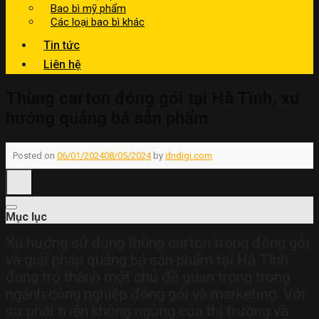
Bao bì mỹ phẩm
Các loại bao bì khác
Tin tức
Liên hệ
Thùng carton đóng gói tại Hà Tĩnh, xu
hướng quảng bá sản phẩm
Posted on
06/01/2024
08/05/2024
by
dndigi.com
Mục lục
Xu hướng sử dụng thùng carton trong đóng gói
và giải pháp quảng bá sản phẩm tại Hà Tĩnh
đang trở thành một chủ đề quan trọng trong
ngành công nghiệp đóng gói và marketing. Với
sự phát triển không ngừng của thị trường và