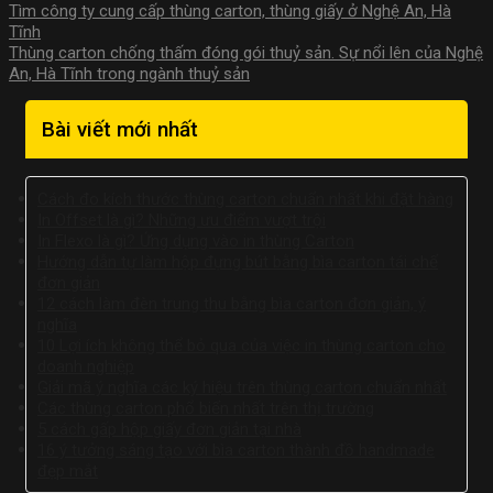
Tìm công ty cung cấp thùng carton, thùng giấy ở Nghệ An, Hà
Tĩnh
Thùng carton chống thấm đóng gói thuỷ sản. Sự nổi lên của Nghệ
An, Hà Tĩnh trong ngành thuỷ sản
Bài viết mới nhất
Cách đo kích thước thùng carton chuẩn nhất khi đặt hàng
In Offset là gì? Những ưu điểm vượt trội
In Flexo là gì? Ứng dụng vào in thùng Carton
Hướng dẫn tự làm hộp đựng bút bằng bìa carton tái chế
đơn giản
12 cách làm đèn trung thu bằng bìa carton đơn giản, ý
nghĩa
10 Lợi ích không thể bỏ qua của việc in thùng carton cho
doanh nghiệp
Giải mã ý nghĩa các ký hiệu trên thùng carton chuẩn nhất
Các thùng carton phổ biến nhất trên thị trường
5 cách gấp hộp giấy đơn giản tại nhà
16 ý tưởng sáng tạo với bìa carton thành đồ handmade
đẹp mắt