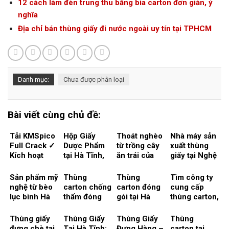
12 cách làm đèn trung thu bằng bìa carton đơn giản, ý
nghĩa
Địa chỉ bán thùng giấy đi nước ngoài uy tín tại TPHCM
Danh mục:
Chưa được phân loại
Bài viết cùng chủ đề:
Tải KMSpico
Hộp Giấy
Thoát nghèo
Nhà máy sản
Full Crack ✓
Dược Phẩm
từ trồng cây
xuất thùng
Kích hoạt
tại Hà Tĩnh,
ăn trái của
giấy tại Nghệ
Windows &
Nghệ An –
Nghệ An, Hà
An, Hà Tĩnh
Office 2024
Giải Pháp
Tĩnh – Tạo
– Động lực
Sản phẩm mỹ
Thùng
Thùng
Tìm công ty
Thiết Kế Tiếp
thương hiệu
thúc đẩy
nghệ từ bèo
carton chống
carton đóng
cung cấp
Cận Thị
từ hộp giấy
ngành công
lục bình Hà
thấm đóng
gói tại Hà
thùng carton,
Trường
carton
nghiệp xuất
Tĩnh phát
gói thuỷ sản.
Tĩnh, xu
thùng giấy ở
khẩu
triển, giải
Sự nổi lên
hướng quảng
Nghệ An, Hà
Thùng giấy
Thùng Giấy
Thùng Giấy
Thùng
pháp nào để
của Nghệ An,
bá sản phẩm
Tĩnh
đựng chè tại
Tại Hà Tĩnh:
Đựng Hàng –
carton tại