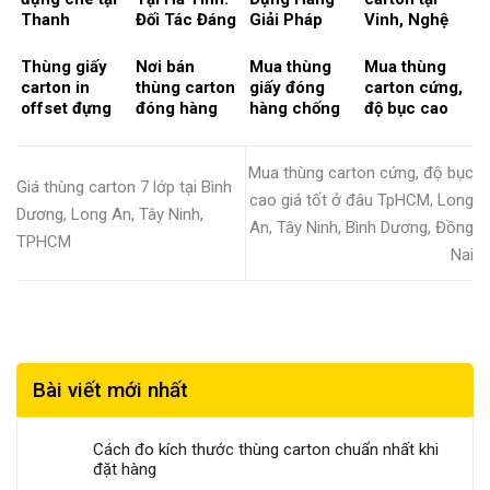
đóng gói
Hà Tĩnh
Thanh
Đối Tác Đáng
Giải Pháp
Vinh, Nghệ
bằng thùng
trong ngành
Chương,
Tin Cậy Để
Đóng Gói Uy
An và các
giấy carton
thuỷ sản
Nghệ An
Đựng Kẹo Cu
Tín tại Nghệ
vùng lân cận
Thùng giấy
Nơi bán
Mua thùng
Mua thùng
Đơ, Cam Và
An, Hà Tĩnh
Hà Tĩnh,
carton in
thùng carton
giấy đóng
carton cứng,
Các Sản
và Quảng
Quảng Bình…
offset đựng
đóng hàng
hàng chống
độ bục cao
Phẩm Thủ
Bình
cháo dinh
chống thấm
thấm chất
giá tốt ở đâu
Công Mỹ
dưỡng và giải
giá tốt tại
lượng ở đâu
TpHCM,
Nghệ, May
pháp giá cả
HCM, Đồng
tại Tp.HCM,
Long An, Tây
Mua thùng carton cứng, độ bục
Mặc…
Giá thùng carton 7 lớp tại Bình
Nai, Bình
Đồng Nai,
Ninh, Bình
cao giá tốt ở đâu TpHCM, Long
Dương, Long
Bình Dương,
Dương, Đồng
Dương, Long An, Tây Ninh,
An, Tây Ninh, Bình Dương, Đồng
An?
…?
Nai
TPHCM
Nai
Bài viết mới nhất
Cách đo kích thước thùng carton chuẩn nhất khi
đặt hàng