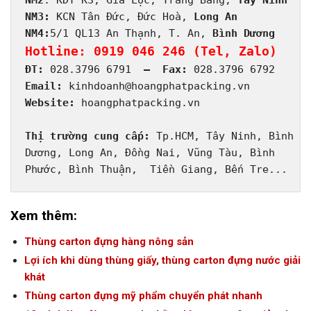
NM3:
 KCN Tân Đức, Đức Hoà, 
NM4:
5/1 QL13 An Thạnh, T. An, 
Bình Dương
Hotline: 0919 046 246 (Tel, Zalo)
ĐT: 
028.3796 6791
  –  Fax: 
Email:
Website:
 hoangphatpacking.vn

Thị trường cung cấp:
 Tp.HCM, Tây Ninh, Bình

Dương, Long An, Đồng Nai, Vũng Tàu, Bình 

Phước, Bình Thuận,  Tiền Giang, Bến Tre...
Xem thêm:
Thùng carton đựng hàng nông sản
Lợi ích khi dùng thùng giấy, thùng carton đựng nước giải
khát
Thùng carton đựng mỹ phẩm chuyển phát nhanh