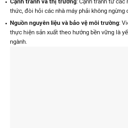
Cạnh tranh và thị trường
: Cạnh tranh từ các
thức, đòi hỏi các nhà máy phải không ngừng c
Nguồn nguyên liệu và bảo vệ môi trường
: V
thực hiện sản xuất theo hướng bền vững là yếu
ngành.