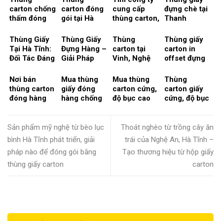
Thiết Kế Tiếp
thương hiệu
pháp nào để
carton chống
carton đóng
cung cấp
đựng chè tại
Cận Thị
từ hộp giấy
đóng gói
thấm đóng
gói tại Hà
thùng carton,
Thanh
Trường
carton
bằng thùng
gói thuỷ sản.
Tĩnh, xu
thùng giấy ở
Chương,
giấy carton
Sự nổi lên
hướng quảng
Nghệ An, Hà
Nghệ An
Thùng Giấy
Thùng Giấy
Thùng
Thùng giấy
của Nghệ An,
bá sản phẩm
Tĩnh
Tại Hà Tĩnh:
Đựng Hàng –
carton tại
carton in
Hà Tĩnh
Đối Tác Đáng
Giải Pháp
Vinh, Nghệ
offset đựng
trong ngành
Tin Cậy Để
Đóng Gói Uy
An và các
cháo dinh
thuỷ sản
Đựng Kẹo Cu
Tín tại Nghệ
vùng lân cận
dưỡng và giải
Nơi bán
Mua thùng
Mua thùng
Thùng
Đơ, Cam Và
An, Hà Tĩnh
Hà Tĩnh,
pháp giá cả
thùng carton
giấy đóng
carton cứng,
carton giấy
Các Sản
và Quảng
Quảng Bình…
đóng hàng
hàng chống
độ bục cao
cứng, độ bục
Phẩm Thủ
Bình
chống thấm
thấm chất
giá tốt ở đâu
cao TpHCM,
Công Mỹ
giá tốt tại
lượng ở đâu
TpHCM,
Long An, Tây
Nghệ, May
HCM, Đồng
tại Tp.HCM,
Long An, Tây
Ninh…
Sản phẩm mỹ nghệ từ bèo lục
Thoát nghèo từ trồng cây ăn
Mặc…
Nai, Bình
Đồng Nai,
Ninh, Bình
bình Hà Tĩnh phát triển, giải
trái của Nghệ An, Hà Tĩnh –
Dương, Long
Bình Dương,
Dương, Đồng
pháp nào để đóng gói bằng
Tạo thương hiệu từ hộp giấy
An?
…?
Nai
thùng giấy carton
carton