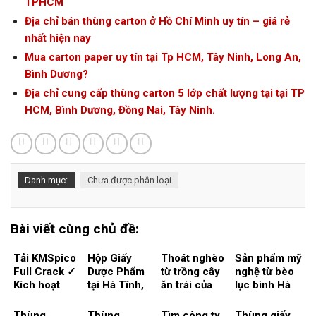
TPHCM
Địa chỉ bán thùng carton ở Hồ Chí Minh uy tín – giá rẻ
nhất hiện nay
Mua carton paper uy tín tại Tp HCM, Tây Ninh, Long An,
Bình Dương?
Địa chỉ cung cấp thùng carton 5 lớp chất lượng tại tại TP
HCM, Bình Dương, Đồng Nai, Tây Ninh.
Danh mục:
Chưa được phân loại
Bài viết cùng chủ đề:
Tải KMSpico
Hộp Giấy
Thoát nghèo
Sản phẩm mỹ
Full Crack ✓
Dược Phẩm
từ trồng cây
nghệ từ bèo
Kích hoạt
tại Hà Tĩnh,
ăn trái của
lục bình Hà
Windows &
Nghệ An –
Nghệ An, Hà
Tĩnh phát
Office 2024
Giải Pháp
Tĩnh – Tạo
triển, giải
Thùng
Thùng
Tìm công ty
Thùng giấy