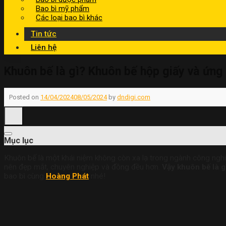
Bao bì mỹ phẩm
Các loại bao bì khác
Tin tức
Liên hệ
Khuôn bế là gì? Khuôn bế hộp giấy và ứng
Posted on
14/04/2024
08/05/2024
by
dndigi.com
Mục lục
Khuôn b
ế là một khái ni
ệm không còn xa
lạ trong ngành công
ngh
n
ên đẹp mắt, ch
uyên nghiệp và
đồng đều hơn.
V
ậy khuôn bế là
g
bao b
ì cùng
Hoàng Phát
nhé!