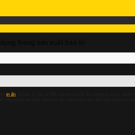
 dụng trong sản xuất bao bì
iệp
in ấn
và
bao bì. Sự ra
đời của khuôn b
ế đã mang lại cu
ộc cách 
ì?
Hãy cùng t
ìm hiểu sâu h
ơn về loại khuôn này
, đặc biệt là
khuôn bế