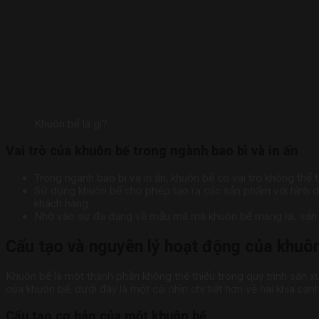
Khuôn bế là gì?
Vai trò của khuôn bế trong ngành bao bì và in ấn
Trong ngành bao bì và in ấn, khuôn bế có vai trò không thể th
Sử dụng khuôn bế cho phép tạo ra các sản phẩm với hình d
khách hàng.
Nhờ vào sự đa dạng về mẫu mã mà khuôn bế mang lại, sản 
Cấu tạo và nguyên lý hoạt động của khuô
Khuôn bế là một thành phần không thể thiếu trong quy trình sản xu
của khuôn bế, dưới đây là một cái nhìn chi tiết hơn về hai khía cạnh
Cấu tạo cơ bản của một khuôn bế