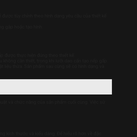
ể được tùy chỉnh theo hình dạng yêu cầu của thiết kế
ng gập hoặc tạo hình.
ấp được thực hiện đúng theo thiết kế.
không cần thiết, trong khi lưỡi dao cấn tạo nếp gấp.
vật liệu thừa. Sản phẩm sau cùng sẽ có hình dạng và
thuật và chức năng của sản phẩm cuối cùng. Việc sử
ng kích thước và kiểu dáng. Để hiểu rõ hơn về đặc