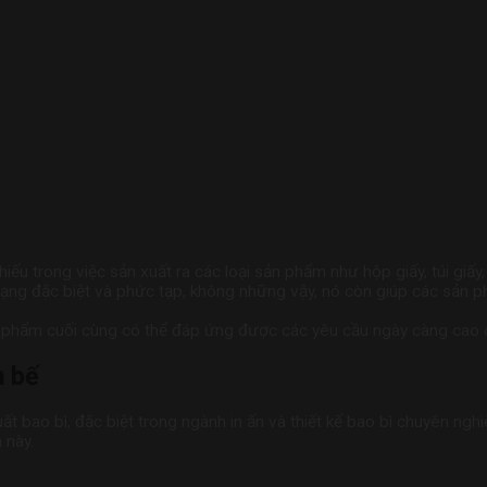
iếu trong việc sản xuất ra các loại sản phẩm như hộp giấy, túi giấy, 
ạng đặc biệt và phức tạp, không những vậy, nó còn giúp các sản p
phẩm cuối cùng có thể đáp ứng được các yêu cầu ngày càng cao củ
n bế
ất bao bì, đặc biệt trong ngành in ấn và thiết kế bao bì chuyên ngh
 này.