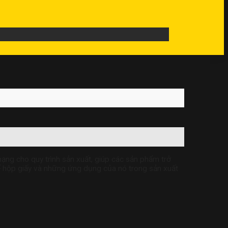
mạng cho
quy trình sản xu
ất, giúp các s
ản phẩm trở
 hộp gi
ấy và những ứng d
ụng của nó trong
sản xuất