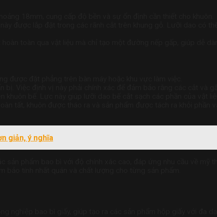
hoảng 18mm, cung cấp độ bền và sự ổn định cần thiết cho khuôn.
 này được lắp đặt trong các rãnh cắt trên khung gỗ. Lưỡi dao có th
ắt hoàn toàn qua vật liệu mà chỉ tạo một đường nếp gấp, giúp dễ dà
 cứng được đặt phẳng trên bàn máy hoặc khu vực làm việc.
ẩn bị. Việc định vị này phải chính xác để đảm bảo rằng các cắt và g
khuôn bế. Lực này giúp lưỡi dao bế cắt sạch các phần của vật liệu 
p hoàn tất, khuôn được tháo ra và sản phẩm được tách ra khỏi phần 
n giản, ý nghĩa
các sản phẩm bao bì với độ chính xác cao, đáp ứng nhu cầu về mỹ 
ảm bảo tính nhất quán và chất lượng cho từng sản phẩm.
g nghiệp bao bì giấy, giúp tạo ra các sản phẩm hộp giấy với đa dạ