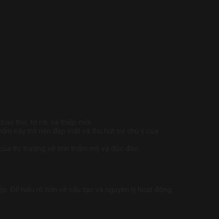
bao thư, tờ rơi, và thiệp mời.
hẩm này trở nên đẹp mắt và thu hút sự chú ý của
a thị trường về tính thẩm mỹ và độc đáo.
iệp. Để hiểu rõ hơn về cấu tạo và nguyên lý hoạt động