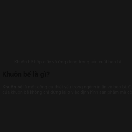
Khuôn bế hộp giấy và ứng dụng trong sản xuất bao bì
Khuôn bế là gì?
Khuôn bế
là một công cụ thiết yếu trong ngành in ấn và bao bì, đư
của khuôn bế không chỉ dừng lại ở việc định hình sản phẩm mà c