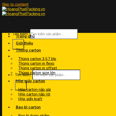
Skip to content
Tìm kiếm:
Trang chủ
Giới thiệu
Thùng carton
kinhdoanh@hoangphatpacking.vn
Thùng carton 3,5,7 lớp
0919046246
Thùng carton in flexo
Thùng carton in offset
Thùng carton size lớn
Tìm kiếm:
Hộp giấy carton
Hộp carton nắp gài
Hộp carton nắp rời
Hộp giấy kraft
Bao bì carton
Bao bì dược phẩm