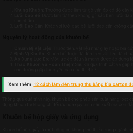
Khung Khuôn
: Thường được làm từ gỗ ván ép có độ dày k
Lưỡi Dao Bế
: Được làm từ thép không gỉ, sắc bén, lưỡi dao
sản phẩm.
Lưỡi Dao Cấn
: Khác với lưỡi dao bế, lưỡi dao cấn không c
Nguyên lý hoạt động của khuôn bế
Chuẩn Bị Vật Liệu
: Trước tiên, vật liệu như giấy hoặc bìa
Định Vị Khuôn
: Khuôn bế được đặt lên trên vật liệu đã chu
Áp Dụng Lực Ép
: Một lực ép đều và mạnh được áp dụng lên 
Tháo Khuôn và Hoàn Thiện
: Sau khi quá trình cắt và gấ
các đường gấp theo yêu cầu của thiết kế.
Xem thêm
12 cách làm đèn trung thu bằng bìa carton đơ
Thông qua quá trình này, khuôn bế cho phép sản xuất hàng loạt 
dụng khuôn bế không chỉ tối ưu hóa quy trình sản xuất mà còn đ
Khuôn bế hộp giấy và ứng dụng
Khuôn bế hộp giấy là một công cụ không thể thiếu trong ngành côn