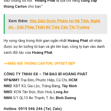
sao chúng tôi nói: “
Hoàng Phát
là địa chỉ vàng
cung cấp
thùng Carton
cho bạn.”
Xem thêm
Hộp Giấy Dược Phẩm tại Hà Tĩnh, Nghệ
An - Giải Pháp Thiết Kế Tiếp Cận Thị Trường
Hy vọng rằng trong thời gian ngắn nhất
Hoàng Phát
sẽ nhận
được sự tin tưởng từ bạn và ghi tên bạn, công ty bạn vào danh
sách đối tác của
Hoàng Phát
.
>>MẪU MÃ THÙNG CARTON, OFFSET ĐẸP
CÔNG TY TNHH SX – TM BAO BÌ HOÀNG PHÁT
VP&
NM1:
Trại Đèn, Phước Hiệp, Củ Chi,
HCM
NM2
: KĐT K3, Gia Lộc, Trảng Bàng,
Tây Ninh
NM3:
KCN Tân Đức, Đức Hoà,
Long An
NM4:
5/1 QL13 An Thạnh, T. An,
Bình Dương
Hotline: 0919 046 246 (Tel, Zalo)