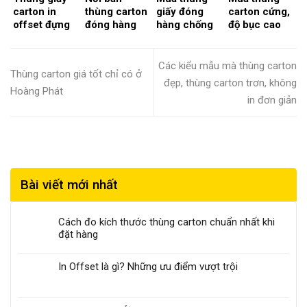
Đơ, Cam Và
An, Hà Tĩnh
Hà Tĩnh,
carton in
thùng carton
giấy đóng
carton cứng,
Các Sản
và Quảng
Quảng Bình…
offset đựng
đóng hàng
hàng chống
độ bục cao
Phẩm Thủ
Bình
cháo dinh
chống thấm
thấm chất
giá tốt ở đâu
Công Mỹ
dưỡng và giải
giá tốt tại
lượng ở đâu
TpHCM,
Nghệ, May
pháp giá cả
HCM, Đồng
tại Tp.HCM,
Long An, Tây
Các kiểu mẫu mà thùng carton
Mặc…
Thùng carton giá tốt chỉ có ở
Nai, Bình
Đồng Nai,
Ninh, Bình
đẹp, thùng carton trơn, không
Dương, Long
Bình Dương,
Dương, Đồng
Hoàng Phát
in đơn giản
An?
…?
Nai
Bài viết mới nhất
Cách đo kích thước thùng carton chuẩn nhất khi
đặt hàng
In Offset là gì? Những ưu điểm vượt trội