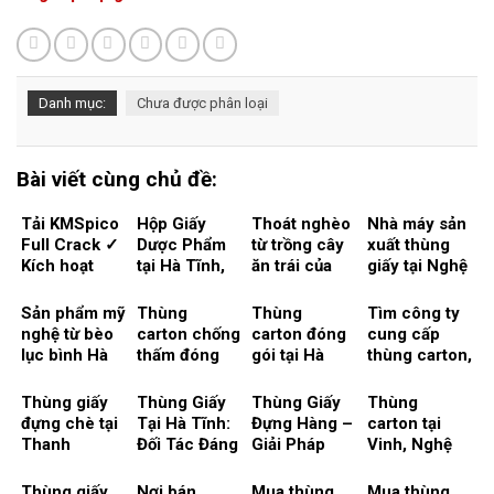
Danh mục:
Chưa được phân loại
Bài viết cùng chủ đề:
Tải KMSpico
Hộp Giấy
Thoát nghèo
Nhà máy sản
Full Crack ✓
Dược Phẩm
từ trồng cây
xuất thùng
Kích hoạt
tại Hà Tĩnh,
ăn trái của
giấy tại Nghệ
Windows &
Nghệ An –
Nghệ An, Hà
An, Hà Tĩnh
Office 2024
Giải Pháp
Tĩnh – Tạo
– Động lực
Sản phẩm mỹ
Thùng
Thùng
Tìm công ty
Thiết Kế Tiếp
thương hiệu
thúc đẩy
nghệ từ bèo
carton chống
carton đóng
cung cấp
Cận Thị
từ hộp giấy
ngành công
lục bình Hà
thấm đóng
gói tại Hà
thùng carton,
Trường
carton
nghiệp xuất
Tĩnh phát
gói thuỷ sản.
Tĩnh, xu
thùng giấy ở
khẩu
triển, giải
Sự nổi lên
hướng quảng
Nghệ An, Hà
Thùng giấy
Thùng Giấy
Thùng Giấy
Thùng
pháp nào để
của Nghệ An,
bá sản phẩm
Tĩnh
đựng chè tại
Tại Hà Tĩnh:
Đựng Hàng –
carton tại
đóng gói
Hà Tĩnh
Thanh
Đối Tác Đáng
Giải Pháp
Vinh, Nghệ
bằng thùng
trong ngành
Chương,
Tin Cậy Để
Đóng Gói Uy
An và các
giấy carton
thuỷ sản
Nghệ An
Đựng Kẹo Cu
Tín tại Nghệ
vùng lân cận
Thùng giấy
Nơi bán
Mua thùng
Mua thùng