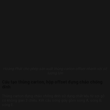
Hoàng Phát cho phép sản xuất thùng carton offset nhanh với số
lượng lớn
Cấu tạo thùng carton, hộp offset đựng chảo chống
dính
Thùng carton đựng chảo chống dính sử dụng chất liệu từ sợi gỗ
có không gian 3 chiều. Kết cấu sóng giấy gồm sóng A, sóng B,
sóng E.