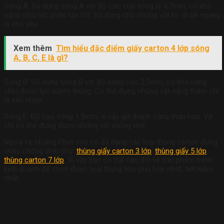
Sóng A: Sử dụng sóng A với độ cao của sóng là 4,7mm, có khả
năng chịu lực phân tán tốt. Sử dụng cho những vật to về bề ngang
là chủ yếu.
Xem thêm
Tìm hiểu đặc điểm giấy carton 4 lớp sóng
A, B, C, E là gì?
Sóng B: Sử dụng sóng B với độ sóng cao 2,5mm, có khả năng
chịu được lực xuyên thủng. Có thể đựng những vật nặng thậm chí
là sắc nhọn.
Sóng E: Độ cao sóng 1.5mm, vì vậy giá thành cũng thấp hơn. Và
chỉ có thể đựng được những vật mỏng nhẹ
Ngoài ra, Hoàng Phát còn có đa dạng các loại thùng carton đựng
chảo chống dính như:
thùng giấy carton 3 lớp
,
thùng giấy 5 lớp
,
thùng carton 7 lớp
. Vì vậy bạn có thể cân đối về sản phẩm mình
kinh doanh để chọn được loại thùng nào phù hợp nhất, tiết kiệm
nhất.