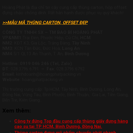
Hoàng Phát là địa chỉ tin cậy cung cấp thùng carton, hộp offset
đựng chảo chống dính. Rất hân hạnh được phục vụ quý khách!
>>MẪU MÃ THÙNG CARTON, OFFSET ĐẸP
CÔNG TY TNHH SX – TM BAO BÌ HOÀNG PHÁT
VP&
NM1:
Trại Đèn, Phước Hiệp, Củ Chi,
HCM
NM2
: KĐT K3, Gia Lộc, Trảng Bàng,
Tây Ninh
NM3:
KCN Tân Đức, Đức Hoà,
Long An
NM4:
5/1 QL13 An Thạnh, T. An,
Bình Dương
Hotline: 0919 046 246 (Tel, Zalo)
ĐT:
028.3796 6791
– Fax:
028.3796 6792
Email:
kinhdoanh@hoangphatpacking.vn
Website:
hoangphatpacking.vn
Thị trường cung cấp: Tp.HCM, Tây Ninh, Bình Dương, Long An,
Đồng Nai, Vũng Tàu, Bình Phước, Bình Thuận, Gia Lai, Tiền Giang,
Bến Tre, Kiên Giang…
Xem thêm:
Công ty đứng Top đầu cung cấp thùng giấy đựng hàng
cao su tại TP HCM, Bình Dương, Đồng Nai.
Thùng carton đựng mỹ phẩm chuyển phát nhanh