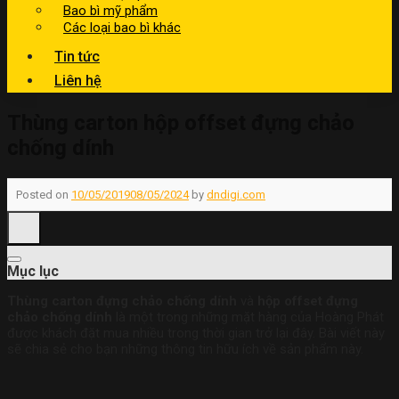
Bao bì mỹ phẩm
Các loại bao bì khác
Tin tức
Liên hệ
Thùng carton hộp offset đựng chảo
chống dính
Posted on
10/05/2019
08/05/2024
by
dndigi.com
Mục lục
Thùng carton đựng chảo chống dính
và
hộp offset đựng
chảo chống dính
là một trong những mặt hàng của Hoàng Phát
được khách đặt mua nhiều trong thời gian trở lại đây. Bài viết này
sẽ chia sẻ cho bạn những thông tin hữu ích về sản phẩm này.