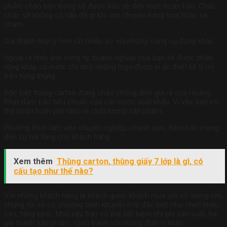
phẩm chảo bên trong sẽ được bảo vệ đến mức hoàn hảo. Chắc
chắn sẽ không có vấn đề gì khi vận chuyển hàng hóa hoặc va
chạm
Giá thành hợp lý hơn rất nhiều so với những công cụ đựng khác.
Ngoài ra hình ảnh công ty, doanh nghiệp của bạn sẽ được nhân
rộng khắp cả nước chỉ nhờ những logo được in ấn thiết kế tỉ mỉ
trên từng thùng
Đặc biệt thùng carton đựng chảo chống dính giá rẻ của Hoàng
Phát đảm bảo tiêu chuẩn của các nước xuất khẩu. Vì vậy, bạn có
thể hoàn toàn yên tâm về chất lượng sản phẩm.
Phương thức làm việc chuyên nghiệp, nhanh gọn, đảm bảo mang
đến sự hài lòng cho khách hàng
Xem thêm
Thùng carton, thùng giấy 7 lớp là gì, có
cấu tạo như thế nào?
Với những khách hàng là khách quen, khách mua với số lượng lớn,
chúng tôi sẽ có chương trình khuyến mãi đặc biệt như chiết khấu
cao, tặng kèm…Nhờ vậy, bạn có thể tiết kiệm chi phí sản xuất, hạ
giá thành sản phẩm, cạnh tranh với những đơn vị khác.