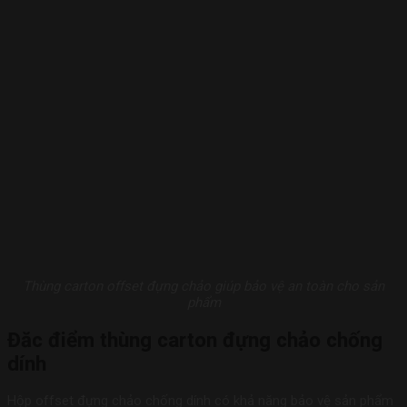
Thùng carton offset đựng chảo giúp bảo vệ an toàn cho sản
phẩm
Đăc điểm thùng carton đựng chảo chống
dính
Hộp offset đựng chảo chống dính có khả năng bảo vệ sản phẩm