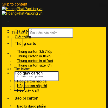
Skip to content
Trang chủ
Tìm kiếm:
Giới thiệu
Thùng carton
Thùng carton 3,5,7 lớp
kinhdoanh@hoangphatpacking.vn
Thùng carton in flexo
0919046246
Thùng carton in offset
Thùng carton size lớn
Tìm kiếm:
Hộp giấy carton
Hộp carton nắp gài
Hộp carton nắp rời
Hộp giấy kraft
Bao bì carton
Bao bì dược phẩm