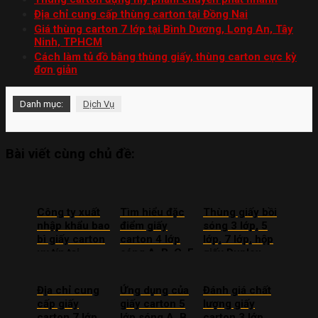
Địa chỉ cung cấp thùng carton tại Đồng Nai
Giá thùng carton 7 lớp tại Bình Dương, Long An, Tây
Ninh, TPHCM
Cách làm tủ đồ bằng thùng giấy, thùng carton cực kỳ
đơn giản
Danh mục:
Dịch Vụ
Bài viết cùng chủ đề:
Công ty xuất
Tìm hiểu đặc
Thùng giấy bồi
nhập khẩu bao
điểm giấy
sóng 3 lớp, 5
bì giấy carton
carton 4 lớp
lớp, 7 lớp, hộp
uy tín tại
sóng A, B, C, E
giấy Duplex
TPHCM
là gì?
Địa chỉ cung
Ứng dụng của
Đánh giá chất
cấp giấy
giấy carton 5
lượng giấy
carton 7 lớp
lớp sóng A, B,
carton 3 lớp