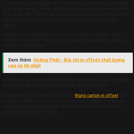
Chất liệu thùng bằng giấy nên thân thiện với môi trường, dễ dàng
xử lý cũng như tái chế lại. Mặt khác, chúng tôi có nhiều loại giấy từ
3 lớp 5 lớp đến 7 lớp để cho bạn lựa chọn sao cho phù hợp nhất
với nhu cầu sử dụng cũng như mức độ tài chính của doanh
nghiệp.
Giá thành của thùng giấy carton, hộp offset đựng chảo chống
dính vô cùng hợp lý đặc biệt là với những doanh nghiệp, đại lý, cửa
hàng lấy số lượng lớn
Xem thêm
Hoàng Phát - Địa chỉ in offset chất lượng
cao uy tín nhất
Hệ thống máy móc phương tiện hiện đại cho phép sản xuất thùng
đựng hàng với số lượng lớn trong thời gian ngắn nhất.
Hoàng Phát có thể sản xuất các loại
thùng carton in offset
với
kích thước khác nhau. Bạn có thể tùy chọn và thậm chí đưa ra
kích thước riêng biệt phù hợp với chảo chống dính mà doanh
nghiệp bạn đang kinh doanh