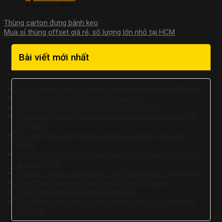
lượng, uy tín,
giá rẻ
Thùng carton đựng bánh kẹo
Mua sỉ thùng offset giá rẻ, số lượng lớn nhỏ tại HCM
Bài viết mới nhất
Cách đo kích thước thùng carton chuẩn nhất khi đặt hàng
In Offset là gì? Những ưu điểm vượt trội
In Flexo là gì? Ứng dụng vào in thùng Carton
Hướng dẫn tự làm hộp đựng bút bằng bìa carton tái chế
đơn giản
12 cách làm đèn trung thu bằng bìa carton đơn giản, ý
nghĩa
10 Lợi ích không thể bỏ qua của việc in thùng carton cho
doanh nghiệp
Giải mã ý nghĩa các ký hiệu trên thùng carton chuẩn nhất
Các thùng carton phổ biến nhất trên thị trường
5 cách gấp hộp giấy đơn giản tại nhà
16 ý tưởng sáng tạo với bìa carton thành đồ handmade
đẹp mắt