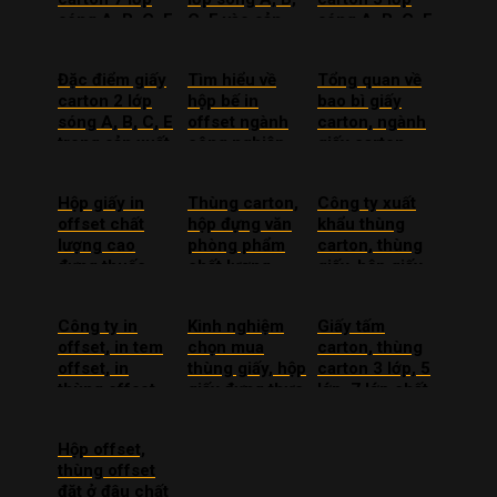
sóng A, B, C, E
C, E vào sản
sóng A, B, C, E
chất lượng giá
xuất
giá rẻ
tốt
Đặc điểm giấy
Tìm hiểu về
Tổng quan về
carton 2 lớp
hộp bế in
bao bì giấy
sóng A, B, C, E
offset ngành
carton, ngành
trong sản xuất
công nghiệp
giấy carton
sản xuất
hiện nay
Hộp giấy in
Thùng carton,
Công ty xuất
offset chất
hộp đựng văn
khẩu thùng
lượng cao
phòng phẩm
carton, thùng
đựng thuốc,
chất lượng
giấy, hộp giấy
dược phẩm
cao, giá rẻ
ra nước ngoài
Công ty in
Kinh nghiệm
Giấy tấm
offset, in tem
chọn mua
carton, thùng
offset, in
thùng giấy, hộp
carton 3 lớp, 5
thùng offset
giấy đựng thực
lớp, 7 lớp chất
uy tín giá rẻ
phẩm
lượng
Hộp offset,
thùng offset
đặt ở đâu chất