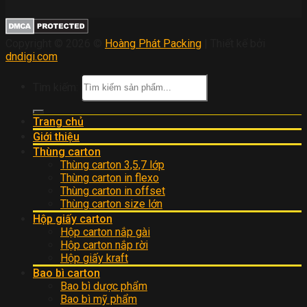
Copyright © 2026 ©
Hoàng Phát Packing
| Thiết kế bởi
dndigi.com
Tìm kiếm:
Trang chủ
Giới thiệu
Thùng carton
Thùng carton 3,5,7 lớp
Thùng carton in flexo
Thùng carton in offset
Thùng carton size lớn
Hộp giấy carton
Hộp carton nắp gài
Hộp carton nắp rời
Hộp giấy kraft
Bao bì carton
Bao bì dược phẩm
Bao bì mỹ phẩm