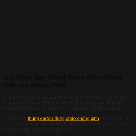
Giới thiệu hộp offset đựng chảo chống
dính của Hoàng Phát
Thùng offset đựng các sản phẩm chảo chống dính của Hoàng
Phát sẽ giúp bảo vệ đến mức tối đa chất lượng sản phẩm bên
trong, đảm bảo không bị méo mó, xây xước khi dịch chuyển.
Trọng lượng
thùng carton đựng chảo chống dính
rất nhẹ, bạn có
thể dễ dàng mang vác, di chuyển hay gấp gọn nếu không sử dụng
mà không gặp bất kì khó khăn nào.