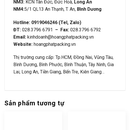
NM3:
KCN Tân Đức, Đức Hoà,
Long An
NM4:
5/1 QL13 An Thạnh, T. An,
Bình Dương
Hotline: 0919046246 (Tel, Zalo)
ĐT:
028.3796 6791
– Fax:
028.3796 6792
Email:
kinhdoanh@hoangphatpacking.vn
Website:
hoangphatpacking.vn
Thị trường cung cấp: Tp.HCM, Đồng Nai, Vũng Tàu,
Bình Dương, Bình Phước, Bình Thuận, Tây Ninh, Gia
Lai, Long An, Tiền Giang, Bến Tre, Kiên Giang…
Sản phẩm tương tự