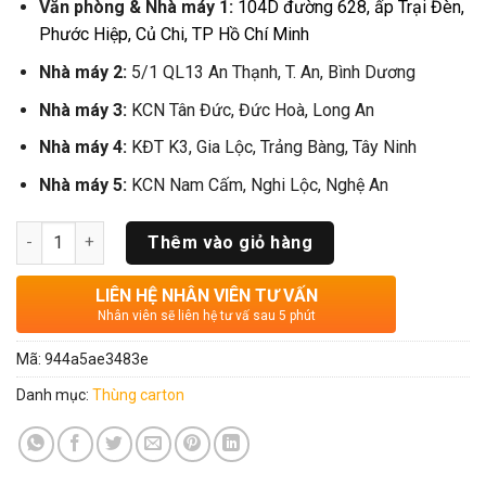
Văn phòng & Nhà máy 1:
104D đường 628, ấp Trại Đèn,
Phước Hiệp, Củ Chi, TP Hồ Chí Minh
Nhà máy 2:
5/1 QL13 An Thạnh, T. An, Bình Dương
Nhà máy 3:
KCN Tân Đức, Đức Hoà, Long An
Nhà máy 4:
KĐT K3, Gia Lộc, Trảng Bàng, Tây Ninh
Nhà máy 5:
KCN Nam Cấm, Nghi Lộc, Nghệ An
Số lượng
Thêm vào giỏ hàng
LIÊN HỆ NHÂN VIÊN TƯ VẤN
Nhân viên sẽ liên hệ tư vấ sau 5 phút
Mã:
944a5ae3483e
Danh mục:
Thùng carton