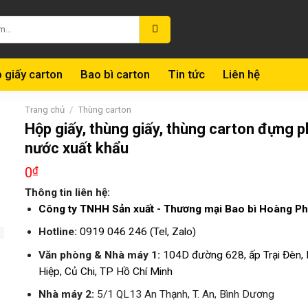
 giấy carton
Bao bì carton
Tin tức
Liên hệ
Trang chủ
/
Thùng carton
Hộp giấy, thùng giấy, thùng carton đựng p
nước xuất khẩu
0
₫
Thông tin liên hệ:
Công ty TNHH Sản xuất - Thương mại Bao bì Hoàng Ph
Hotline:
0919 046 246 (Tel, Zalo)
Văn phòng & Nhà máy 1:
104D đường 628, ấp Trại Đèn,
Hiệp, Củ Chi, TP Hồ Chí Minh
Nhà máy 2:
5/1 QL13 An Thạnh, T. An, Bình Dương