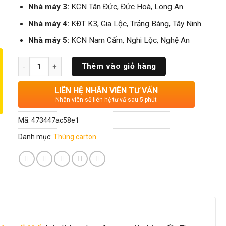
Nhà máy 3:
KCN Tân Đức, Đức Hoà, Long An
Nhà máy 4:
KĐT K3, Gia Lộc, Trảng Bàng, Tây Ninh
Nhà máy 5:
KCN Nam Cấm, Nghi Lộc, Nghệ An
Số lượng
Thêm vào giỏ hàng
LIÊN HỆ NHÂN VIÊN TƯ VẤN
Nhân viên sẽ liên hệ tư vấ sau 5 phút
Mã:
473447ac58e1
Danh mục:
Thùng carton