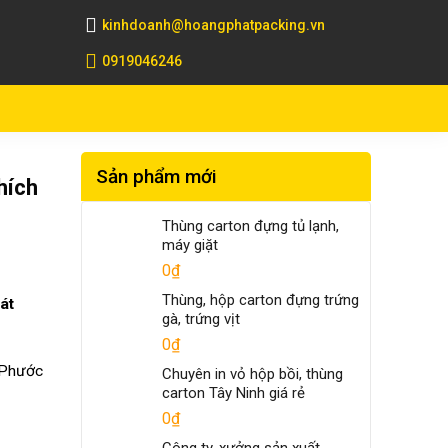
kinhdoanh@hoangphatpacking.vn
0919046246
Sản phẩm mới
hích
Thùng carton đựng tủ lạnh,
máy giặt
0
₫
Thùng, hộp carton đựng trứng
át
gà, trứng vịt
0
₫
 Phước
Chuyên in vỏ hộp bồi, thùng
carton Tây Ninh giá rẻ
0
₫