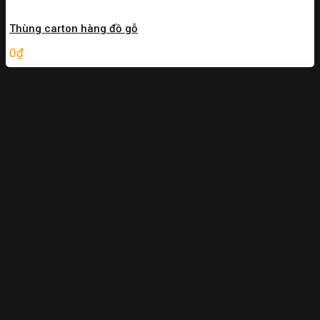
Thùng carton hàng đồ gỗ
0
₫