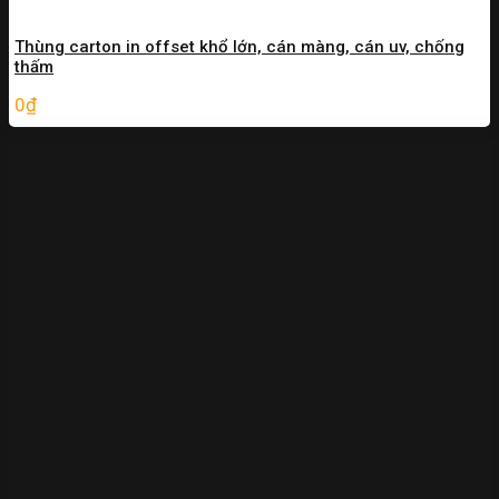
Thùng carton in offset khổ lớn, cán màng, cán uv, chống
thấm
0
₫