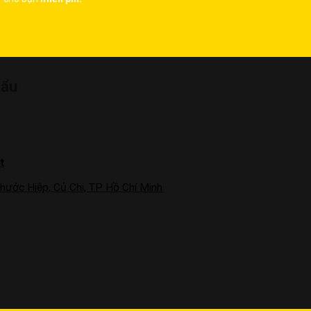
hẩu
t
hước Hiệp, Củ Chi, TP Hồ Chí Minh