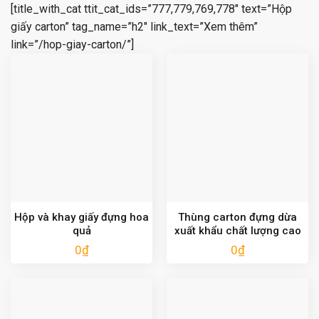
[title_with_cat ttit_cat_ids=”777,779,769,778″ text=”Hộp
giấy carton” tag_name=”h2″ link_text=”Xem thêm”
link=”/hop-giay-carton/”]
Hộp và khay giấy đựng hoa
Thùng carton đựng dừa
quả
xuất khẩu chất lượng cao
0
₫
0
₫