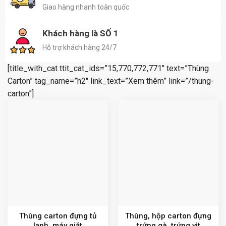
Giao hàng nhanh toàn quốc
Khách hàng là SỐ 1
Hỗ trợ khách hàng 24/7
[title_with_cat ttit_cat_ids=”15,770,772,771″ text=”Thùng
Carton” tag_name=”h2″ link_text=”Xem thêm” link=”/thung-
carton”]
Thùng carton đựng tủ
Thùng, hộp carton đựng
lạnh, máy giặt
trứng gà, trứng vịt