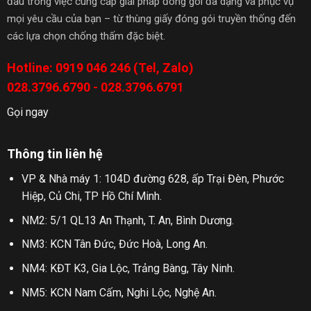
đầu trong việc cung cấp giải pháp đóng gói đa dạng và phục vụ
mọi yêu cầu của bạn – từ thùng giấy đóng gói truyền thống đến
các lựa chọn chống thấm đặc biệt.
Hotline: 0919 046 246 (Tel, Zalo)
028.3796.6790 - 028.3796.6791
Gọi ngay
Thông tin liên hệ
VP & Nhà máy 1: 104D đường 628, ấp Trại Đèn, Phước
Hiệp, Củ Chi, TP Hồ Chí Minh.
NM2: 5/1 QL13 An Thạnh, T. An, Bình Dương.
NM3: KCN Tân Đức, Đức Hoà, Long An.
NM4: KĐT K3, Gia Lộc, Trảng Bàng, Tây Ninh.
NM5: KCN Nam Cấm, Nghi Lộc, Nghệ An.