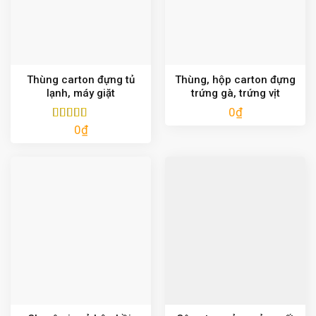
Thùng carton đựng tủ
Thùng, hộp carton đựng
lạnh, máy giặt
trứng gà, trứng vịt
0
₫
0
₫
Được xếp
hạng
5.00
5
sao