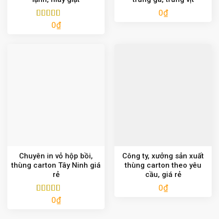
0
₫
0
₫
Được xếp
hạng
5.00
5
sao
Chuyên in vỏ hộp bồi,
Công ty, xưởng sản xuất
thùng carton Tây Ninh giá
thùng carton theo yêu
rẻ
cầu, giá rẻ
0
₫
0
₫
Được xếp
hạng
5.00
5
sao