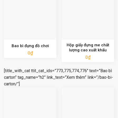
Hộp giấy đựng me chất
Bao bì đựng đồ chơi
lượng cao xuất khẩu
0
₫
0
₫
[title_with_cat ttit_cat_ids=”773,775,774,776″ text=”Bao bì
carton” tag_name=”h2″ link_text=”Xem thêm” link=”/bao-bi-
carton/”]