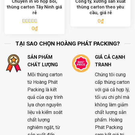
Chuyên in vỏ hộp bồi,
Công ty, xưởng sản xuất
thùng carton Tây Ninh giá
thùng carton theo yêu
rẻ
cầu, giá rẻ
0
₫
0
₫
Được xếp
hạng
5.00
5
sao
TẠI SAO CHỌN HOÀNG PHÁT PACKING?
SẢN PHẨM
GIÁ CẢ CẠNH
CHẤT LƯỢNG
TRANH
Mỗi thùng carton
Chúng tôi cung
từ Hoàng Phát
cấp thùng carton
Packing là kết
với giá cả hợp lý,
quả của quy trình
tối ưu chi phí mà
lựa chọn nguyên
không làm giảm
liệu và kiểm soát
chất lượng sản
chất lượng
phẩm. Hoàng
nghiêm ngặt, từ
Phát Packing
sản xuất đến
cam kết giá trị