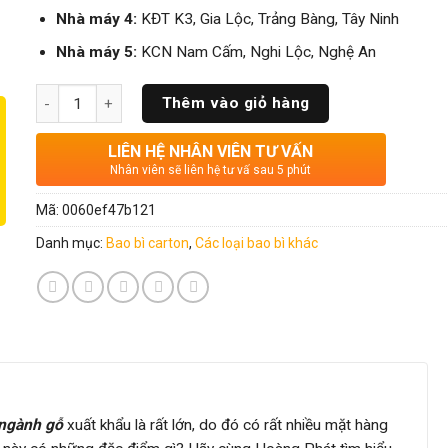
Nhà máy 4:
KĐT K3, Gia Lộc, Trảng Bàng, Tây Ninh
Nhà máy 5:
KCN Nam Cấm, Nghi Lộc, Nghệ An
Số lượng
Thêm vào giỏ hàng
LIÊN HỆ NHÂN VIÊN TƯ VẤN
Nhân viên sẽ liên hệ tư vấ sau 5 phút
Mã:
0060ef47b121
Danh mục:
Bao bì carton
,
Các loại bao bì khác
 ngành gỗ
xuất khẩu là rất lớn, do đó có rất nhiều mặt hàng