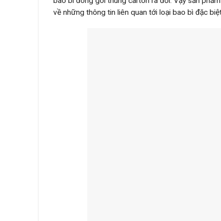
bao bì đóng gói thùng carton ra đời. Vậy sản phẩ
về những thông tin liên quan tới loại bao bì đặc biệ