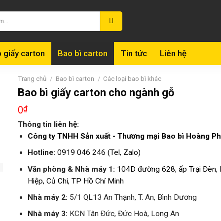
 giấy carton
Bao bì carton
Tin tức
Liên hệ
Trang chủ
/
Bao bì carton
/
Các loại bao bì khác
Bao bì giấy carton cho ngành gỗ
0
₫
Thông tin liên hệ:
Công ty TNHH Sản xuất - Thương mại Bao bì Hoàng Ph
Hotline:
0919 046 246 (Tel, Zalo)
Văn phòng & Nhà máy 1:
104D đường 628, ấp Trại Đèn,
Hiệp, Củ Chi, TP Hồ Chí Minh
Nhà máy 2:
5/1 QL13 An Thạnh, T. An, Bình Dương
Nhà máy 3:
KCN Tân Đức, Đức Hoà, Long An