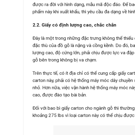
được ra đời với hình dạng, mẫu mã độc đáo. Để ba
phẩm này khi xuất khẩu, thì yêu cầu đa dạng về hìn
2.2. Giấy có định lượng cao, chắc chắn
Đây là một trong những đặc trưng không thể thiếu đ
đặc thù của đồ gỗ là nặng và cồng kềnh. Do đó, bao
lượng cao, độ cứng lớn, phải chịu được lực va đậ
gỗ bên trong không bị va chạm.
Trên thực tế, có ít địa chỉ có thể cung cấp giấy ca
carton này, phải có hệ thống máy móc dây chuyền s
nhỏ. Hơn nữa, việc vận hành hệ thống máy móc này
cao, được đào tạo bài bản.
Đối với bao bì giấy carton cho ngành gỗ thì thường
khoảng 275 lbs vì loại carton này có thể chịu đượ