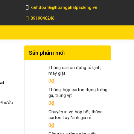
kinhdoanh@hoangphatpacking.vn
0919046246
Sản phẩm mới
Thùng carton đựng tủ lạnh,
máy giặt
0
₫
át
Thùng, hộp carton đựng trứng
gà, trứng vịt
 Phước
0
₫
Chuyên in vỏ hộp bồi, thùng
carton Tây Ninh giá rẻ
0
₫