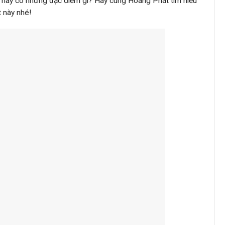
m này có những đặc điểm gì? Hãy cùng Hoàng Phát tìm hiểu
t này nhé!