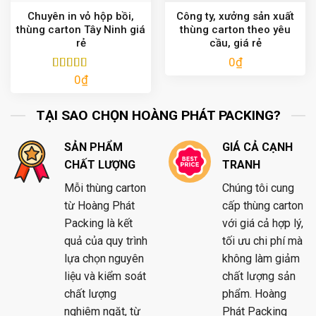
Chuyên in vỏ hộp bồi,
Công ty, xưởng sản xuất
thùng carton Tây Ninh giá
thùng carton theo yêu
rẻ
cầu, giá rẻ
0
₫
0
₫
Được xếp
hạng
5.00
5
sao
TẠI SAO CHỌN HOÀNG PHÁT PACKING?
SẢN PHẨM
GIÁ CẢ CẠNH
CHẤT LƯỢNG
TRANH
Mỗi thùng carton
Chúng tôi cung
từ Hoàng Phát
cấp thùng carton
Packing là kết
với giá cả hợp lý,
quả của quy trình
tối ưu chi phí mà
lựa chọn nguyên
không làm giảm
liệu và kiểm soát
chất lượng sản
chất lượng
phẩm. Hoàng
nghiêm ngặt, từ
Phát Packing