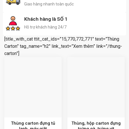
Giao hàng nhanh toàn quốc
Khách hàng là SỐ 1
Hỗ trợ khách hàng 24/7
[title_with_cat ttit_cat_ids=”15,770,772,771″ text=”Thùng
Carton” tag_name=”h2″ link_text=”Xem thêm” link=”/thung-
carton”]
Thùng carton đựng tủ
Thùng, hộp carton đựng
lạnh, máy giặt
trứng gà, trứng vịt