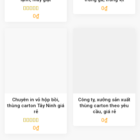
0
₫
0
₫
Được xếp
hạng
5.00
5
sao
Chuyên in vỏ hộp bồi,
Công ty, xưởng sản xuất
thùng carton Tây Ninh giá
thùng carton theo yêu
rẻ
cầu, giá rẻ
0
₫
0
₫
Được xếp
hạng
5.00
5
sao