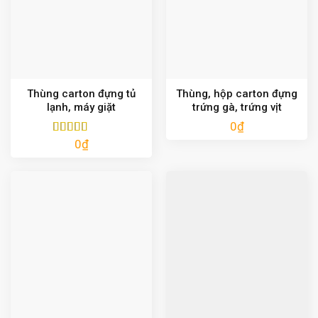
Thùng carton đựng tủ
Thùng, hộp carton đựng
lạnh, máy giặt
trứng gà, trứng vịt
0
₫
0
₫
Được xếp
hạng
5.00
5
sao