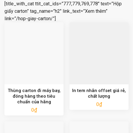
[title_with_cat ttit_cat_ids=”777,779,769,778″ text=”Hộp
giấy carton” tag_name=”h2″ link_text=”Xem thêm”
link=”/hop-giay-carton/”]
Thùng carton đi máy bay,
In tem nhãn offset giá rẻ,
đóng hàng theo tiêu
chất lượng
chuẩn của hãng
0
₫
0
₫