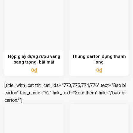
Hộp giấy đựng rượu vang
Thùng carton đựng thanh
sang trọng, bắt mắt
long
0
₫
0
₫
[title_with_cat ttit_cat_ids=”773,775,774,776″ text=”Bao bì
carton” tag_name=”h2″ link_text=”Xem thêm” link=”/bao-bi-
carton/”]