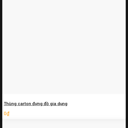
Thùng carton đựng đồ gia dụng
0
₫