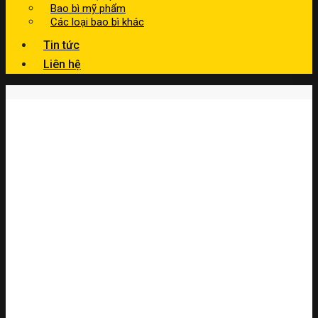
Bao bì mỹ phẩm
Các loại bao bì khác
Tin tức
Liên hệ