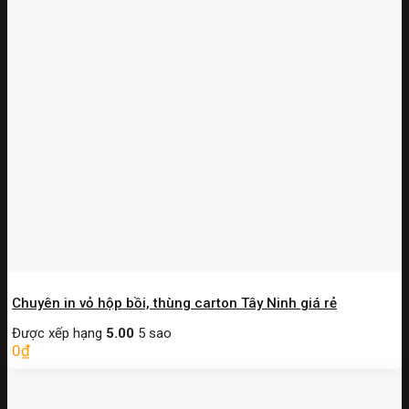
Chuyên in vỏ hộp bồi, thùng carton Tây Ninh giá rẻ
Được xếp hạng
5.00
5 sao
0
₫