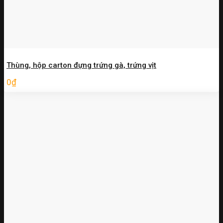
Thùng, hộp carton đựng trứng gà, trứng vịt
0
₫