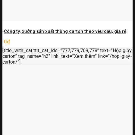
Công ty, xưởng sản xuất thùng carton theo yêu cầu, giá rẻ
0
₫
[title_with_cat ttit_cat_ids=”777,779,769,778″ text=”Hộp giấy
carton” tag_name=”h2″ link_text=”Xem thêm” link=”/hop-giay-
carton/”]