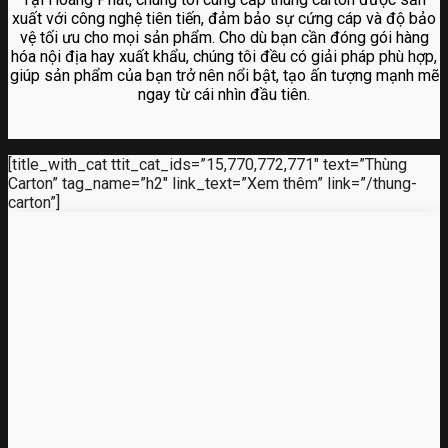
xuất với công nghệ tiên tiến, đảm bảo sự cứng cáp và độ bảo
vệ tối ưu cho mọi sản phẩm. Cho dù bạn cần đóng gói hàng
hóa nội địa hay xuất khẩu, chúng tôi đều có giải pháp phù hợp,
giúp sản phẩm của bạn trở nên nổi bật, tạo ấn tượng mạnh mẽ
ngay từ cái nhìn đầu tiên.
[title_with_cat ttit_cat_ids=”15,770,772,771″ text=”Thùng
Carton” tag_name=”h2″ link_text=”Xem thêm” link=”/thung-
carton”]