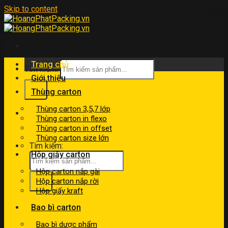
Skip to content
Trang chủ
Tìm kiếm:
Giới thiệu
Thùng carton
Thùng carton 3,5,7 lớp
kinhdoanh@hoangphatpacking.vn
Thùng carton in flexo
0919046246
Thùng carton in offset
Thùng carton size lớn
Tìm kiếm:
Hộp giấy carton
Hộp carton nắp gài
Hộp carton nắp rời
Hộp giấy kraft
Bao bì carton
Bao bì dược phẩm