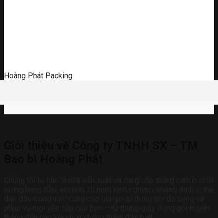
Hoàng Phát Packing
Giới thiệu về Công ty TNHH SX – TM
Bao bì Hoàng Phát
Chúng tôi tự hào là nhà sản xuất và cung cấp thùng carton chất
lượng hàng đầu, với hơn 10 năm kinh nghiệm, khẳng định vị thế
dẫn đầu trong việc cung cấp giải pháp đóng gói đa dạng và
phục vụ mọi yêu cầu của bạn – từ thùng giấy đóng gói truyền
thống đến các lựa chọn chống thấm đặc biệt.