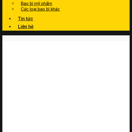
Bao bì mỹ phẩm
Các loại bao bì khác
Tin tức
Liên hệ