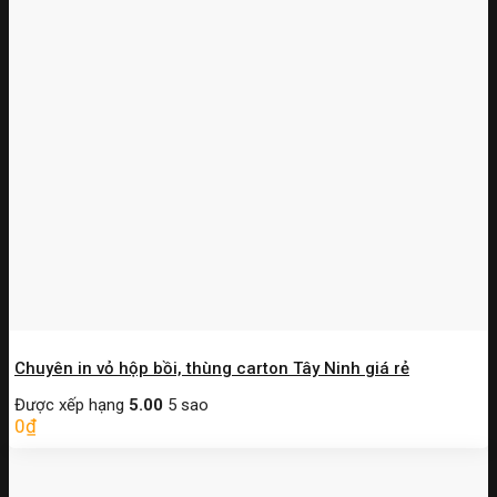
Chuyên in vỏ hộp bồi, thùng carton Tây Ninh giá rẻ
Được xếp hạng
5.00
5 sao
0
₫