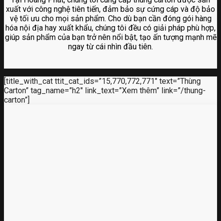
xuất với công nghệ tiên tiến, đảm bảo sự cứng cáp và độ bảo
vệ tối ưu cho mọi sản phẩm. Cho dù bạn cần đóng gói hàng
hóa nội địa hay xuất khẩu, chúng tôi đều có giải pháp phù hợp,
giúp sản phẩm của bạn trở nên nổi bật, tạo ấn tượng mạnh mẽ
ngay từ cái nhìn đầu tiên.
[title_with_cat ttit_cat_ids=”15,770,772,771″ text=”Thùng
Carton” tag_name=”h2″ link_text=”Xem thêm” link=”/thung-
carton”]