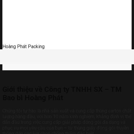
Hoàng Phát Packing
Giới thiệu về Công ty TNHH SX – TM
Bao bì Hoàng Phát
Chúng tôi tự hào là nhà sản xuất và cung cấp thùng carton chất
lượng hàng đầu, với hơn 10 năm kinh nghiệm, khẳng định vị thế
dẫn đầu trong việc cung cấp giải pháp đóng gói đa dạng và
phục vụ mọi yêu cầu của bạn – từ thùng giấy đóng gói truyền
thống đến các lựa chọn chống thấm đặc biệt.