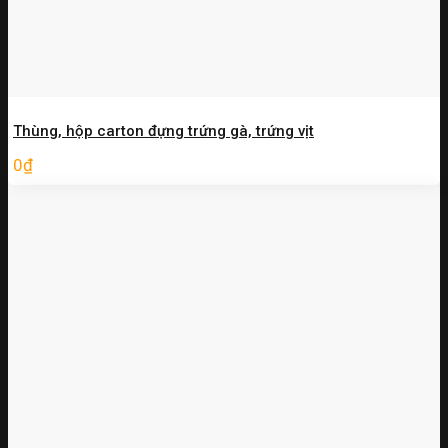
Thùng, hộp carton đựng trứng gà, trứng vịt
0
₫