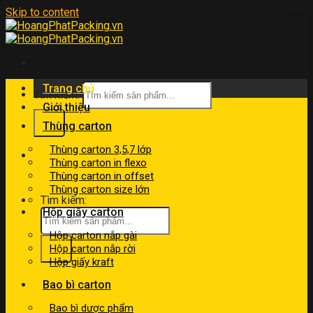
Skip to content
Trang chủ
Tìm kiếm:
Giới thiệu
Thùng carton
Thùng carton 3,5,7 lớp
kinhdoanh@hoangphatpacking.vn
Thùng carton in flexo
0919046246
Thùng carton in offset
Thùng carton size lớn
Tìm kiếm:
Hộp giấy carton
Hộp carton nắp gài
Hộp carton nắp rời
Hộp giấy kraft
Bao bì carton
Bao bì dược phẩm