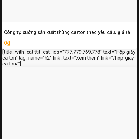
Công ty, xưởng sản xuất thùng carton theo yêu cầu, giá rẻ
0
₫
[title_with_cat ttit_cat_ids=”777,779,769,778″ text=”Hộp giấy
carton” tag_name=”h2″ link_text=”Xem thêm” link=”/hop-giay-
carton/”]