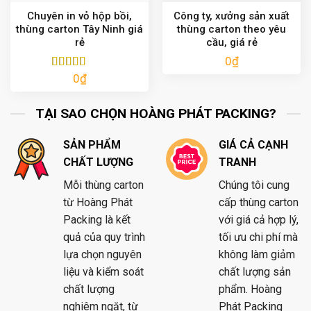
Chuyên in vỏ hộp bồi,
Công ty, xưởng sản xuất
thùng carton Tây Ninh giá
thùng carton theo yêu
rẻ
cầu, giá rẻ
0
₫
0
₫
Được xếp
hạng
5.00
5
sao
TẠI SAO CHỌN HOÀNG PHÁT PACKING?
SẢN PHẨM
GIÁ CẢ CẠNH
CHẤT LƯỢNG
TRANH
Mỗi thùng carton
Chúng tôi cung
từ Hoàng Phát
cấp thùng carton
Packing là kết
với giá cả hợp lý,
quả của quy trình
tối ưu chi phí mà
lựa chọn nguyên
không làm giảm
liệu và kiểm soát
chất lượng sản
chất lượng
phẩm. Hoàng
nghiêm ngặt, từ
Phát Packing