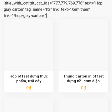
[title_with_cat ttit_cat_ids=”777,779,769,778″ text=”Hộp
giấy carton” tag_name=”h2″ link_text=”Xem thêm”
link=”/hop-giay-carton/”]
Hộp offset đựng thực
Thùng carton in offset
phẩm, trái cây
đựng nồi cơm điện
0
₫
0
₫