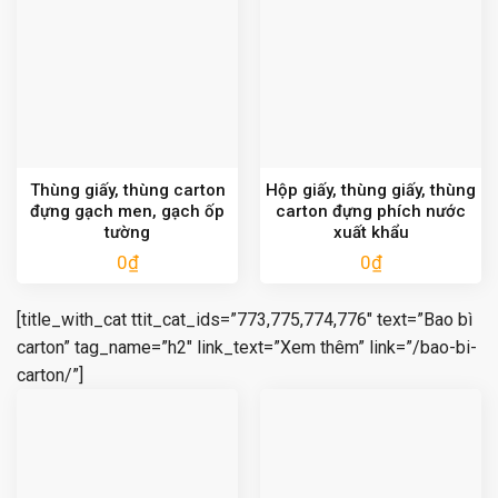
Thùng giấy, thùng carton
Hộp giấy, thùng giấy, thùng
đựng gạch men, gạch ốp
carton đựng phích nước
tường
xuất khẩu
0
₫
0
₫
[title_with_cat ttit_cat_ids=”773,775,774,776″ text=”Bao bì
carton” tag_name=”h2″ link_text=”Xem thêm” link=”/bao-bi-
carton/”]