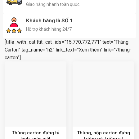
Giao hàng nhanh toàn quốc
Khách hàng là SỐ 1
Hỗ trợ khách hàng 24/7
[title_with_cat ttit_cat_ids=”15,770,772,771″ text=”Thùng
Carton” tag_name=”h2″ link_text=”Xem thêm” link=”/thung-
carton”]
Thùng carton đựng tủ
Thùng, hộp carton đựng
lạnh, máy giặt
trứng gà, trứng vịt