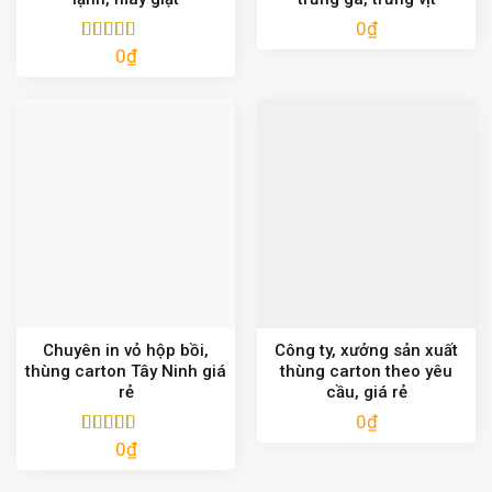
0
₫
0
₫
Được xếp
hạng
5.00
5
sao
Chuyên in vỏ hộp bồi,
Công ty, xưởng sản xuất
thùng carton Tây Ninh giá
thùng carton theo yêu
rẻ
cầu, giá rẻ
0
₫
0
₫
Được xếp
hạng
5.00
5
sao