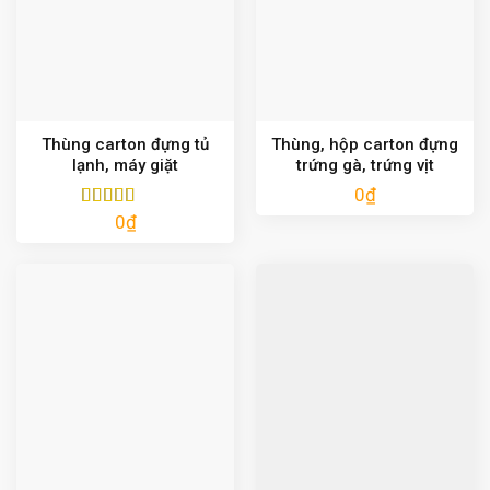
Thùng carton đựng tủ
Thùng, hộp carton đựng
lạnh, máy giặt
trứng gà, trứng vịt
0
₫
0
₫
Được xếp
hạng
5.00
5
sao