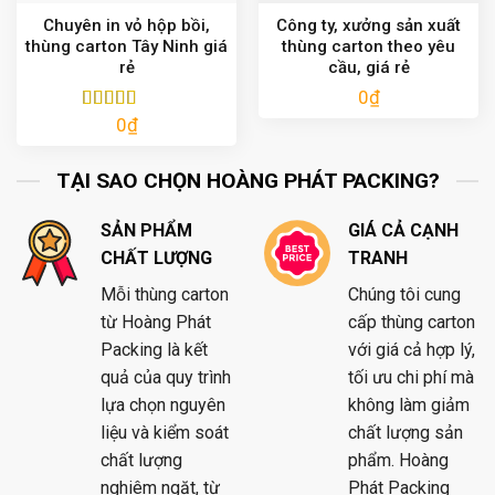
Chuyên in vỏ hộp bồi,
Công ty, xưởng sản xuất
thùng carton Tây Ninh giá
thùng carton theo yêu
rẻ
cầu, giá rẻ
0
₫
0
₫
Được xếp
hạng
5.00
5
sao
TẠI SAO CHỌN HOÀNG PHÁT PACKING?
SẢN PHẨM
GIÁ CẢ CẠNH
CHẤT LƯỢNG
TRANH
Mỗi thùng carton
Chúng tôi cung
từ Hoàng Phát
cấp thùng carton
Packing là kết
với giá cả hợp lý,
quả của quy trình
tối ưu chi phí mà
lựa chọn nguyên
không làm giảm
liệu và kiểm soát
chất lượng sản
chất lượng
phẩm. Hoàng
nghiêm ngặt, từ
Phát Packing