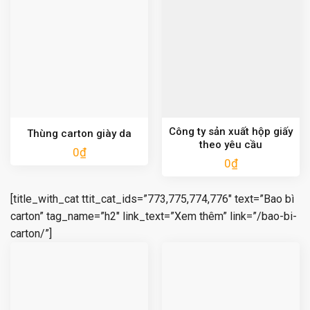
Công ty sản xuất hộp giấy
Thùng carton giày da
theo yêu cầu
0
₫
0
₫
[title_with_cat ttit_cat_ids=”773,775,774,776″ text=”Bao bì
carton” tag_name=”h2″ link_text=”Xem thêm” link=”/bao-bi-
carton/”]