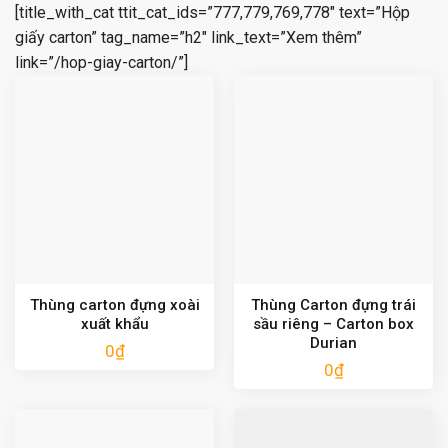
[title_with_cat ttit_cat_ids=”777,779,769,778″ text=”Hộp
giấy carton” tag_name=”h2″ link_text=”Xem thêm”
link=”/hop-giay-carton/”]
Thùng carton đựng xoài
Thùng Carton đựng trái
xuất khẩu
sầu riêng – Carton box
Durian
0
₫
0
₫