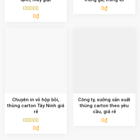
0
₫
0
₫
Được xếp
hạng
5.00
5
sao
Chuyên in vỏ hộp bồi,
Công ty, xưởng sản xuất
thùng carton Tây Ninh giá
thùng carton theo yêu
rẻ
cầu, giá rẻ
0
₫
0
₫
Được xếp
hạng
5.00
5
sao