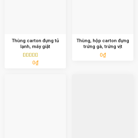
Thùng carton đựng tủ
Thùng, hộp carton đựng
lạnh, máy giặt
trứng gà, trứng vịt
0
₫
0
₫
Được xếp
hạng
5.00
5
sao