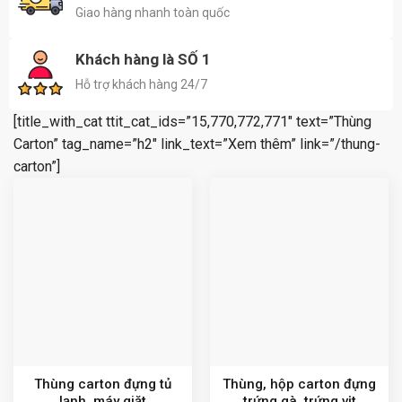
Giao hàng nhanh toàn quốc
Khách hàng là SỐ 1
Hỗ trợ khách hàng 24/7
[title_with_cat ttit_cat_ids=”15,770,772,771″ text=”Thùng
Carton” tag_name=”h2″ link_text=”Xem thêm” link=”/thung-
carton”]
Thùng carton đựng tủ
Thùng, hộp carton đựng
lạnh, máy giặt
trứng gà, trứng vịt