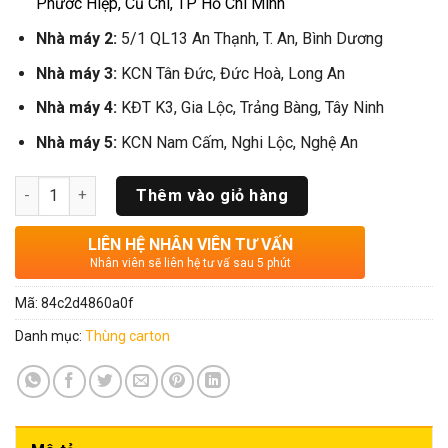
Phước Hiệp, Củ Chi, TP Hồ Chí Minh
Nhà máy 2:
5/1 QL13 An Thạnh, T. An, Bình Dương
Nhà máy 3:
KCN Tân Đức, Đức Hoà, Long An
Nhà máy 4:
KĐT K3, Gia Lộc, Trảng Bàng, Tây Ninh
Nhà máy 5:
KCN Nam Cấm, Nghi Lộc, Nghệ An
Số lượng
Thêm vào giỏ hàng
LIÊN HỆ NHÂN VIÊN TƯ VẤN
Nhân viên sẽ liên hệ tư vấ sau 5 phút
Mã:
84c2d4860a0f
Danh mục:
Thùng carton