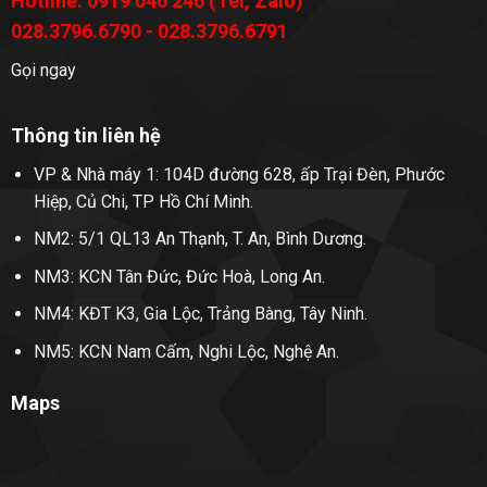
Hotline: 0919 046 246 (Tel, Zalo)
028.3796.6790 - 028.3796.6791
Gọi ngay
Thông tin liên hệ
VP & Nhà máy 1: 104D đường 628, ấp Trại Đèn, Phước
Hiệp, Củ Chi, TP Hồ Chí Minh.
NM2: 5/1 QL13 An Thạnh, T. An, Bình Dương.
NM3: KCN Tân Đức, Đức Hoà, Long An.
NM4: KĐT K3, Gia Lộc, Trảng Bàng, Tây Ninh.
NM5: KCN Nam Cấm, Nghi Lộc, Nghệ An.
Maps