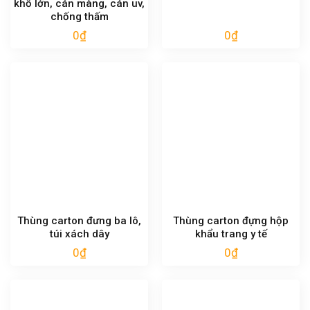
khổ lớn, cán màng, cán uv,
chống thấm
0
₫
0
₫
Thùng carton đưng ba lô,
Thùng carton đựng hộp
túi xách dây
khẩu trang y tế
0
₫
0
₫