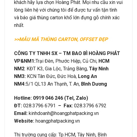
khách hãy lựa chọn Hoàng Phát. Mọi nhu cầu xin vui
lòng liên hệ với chúng tôi để được tư vấn tận tình
và báo giá thùng carton khổ lớn đựng gỗ chính xác
nhất.
>>MẪU MÃ THÙNG CARTON, OFFSET ĐẸP
CÔNG TY TNHH SX – TM BAO BÌ HOÀNG PHÁT
VP&
NM1:
Trại Đèn, Phước Hiệp, Củ Chi,
HCM
NM2
: KĐT K3, Gia Lộc, Trảng Bàng,
Tây Ninh
NM3:
KCN Tân Đức, Đức Hoà,
Long An
NM4:
5/1 QL13 An Thạnh, T. An,
Bình Dương
Hotline: 0919 046 246 (Tel, Zalo)
ĐT:
028.3796 6791
– Fax:
028.3796 6792
Email:
kinhdoanh@hoangphatpacking.vn
Website:
hoangphatpacking.vn
Thị trường cung cấp: Tp.HCM, Tây Ninh, Bình