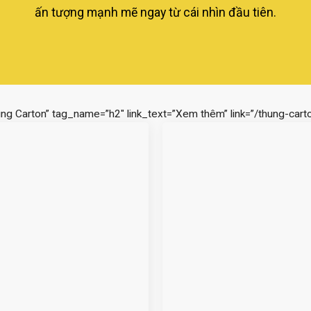
ấn tượng mạnh mẽ ngay từ cái nhìn đầu tiên.
ùng Carton” tag_name=”h2″ link_text=”Xem thêm” link=”/thung-carto