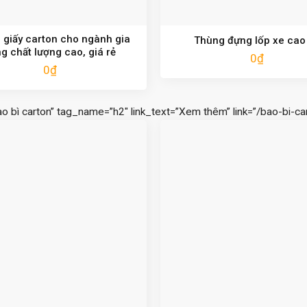
 giấy carton cho ngành gia
Thùng đựng lốp xe cao
g chất lượng cao, giá rẻ
0
₫
0
₫
ao bì carton” tag_name=”h2″ link_text=”Xem thêm” link=”/bao-bi-car