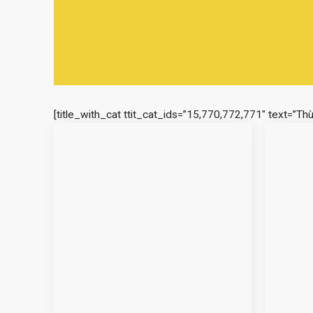
[title_with_cat ttit_cat_ids=”15,770,772,771″ text=”Th