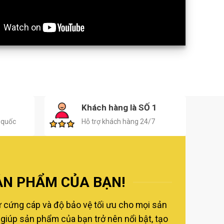
H
Khách hàng là SỐ 1
 quốc
Hỗ trợ khách hàng 24/7
ẢN PHẨM CỦA BẠN!
ự cứng cáp và độ bảo vệ tối ưu cho mọi sản
giúp sản phẩm của bạn trở nên nổi bật, tạo