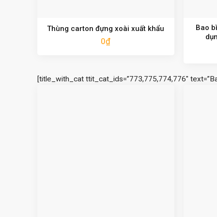
Bao bì
Thùng carton đựng xoài xuất khẩu
dụn
0
₫
[title_with_cat ttit_cat_ids=”773,775,774,776″ text=”B