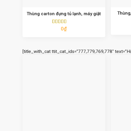
Thùng,
Thùng carton đựng tủ lạnh, máy giặt
0
₫
Được xếp
hạng
5.00
5
sao
[title_with_cat ttit_cat_ids=”777,779,769,778″ text=”H