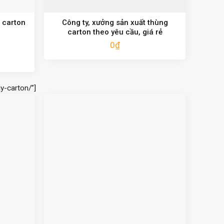
 carton
Công ty, xưởng sản xuất thùng
carton theo yêu cầu, giá rẻ
0
₫
y-carton/”]