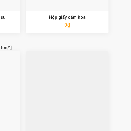
 su
Hộp giấy cắm hoa
0
₫
ton/”]