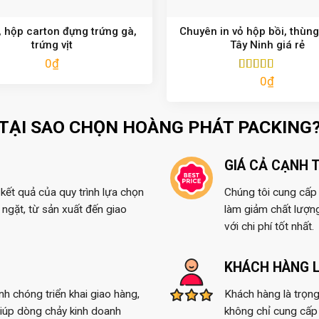
 hộp carton đựng trứng gà,
Chuyên in vỏ hộp bồi, thùng
trứng vịt
Tây Ninh giá rẻ
0
₫
0
₫
Được xếp
hạng
5.00
5
sao
TẠI SAO CHỌN HOÀNG PHÁT PACKING
GIÁ CẢ CẠNH 
kết quả của quy trình lựa chọn
Chúng tôi cung cấp t
ngặt, từ sản xuất đến giao
làm giảm chất lượn
với chi phí tốt nhất.
KHÁCH HÀNG L
anh chóng triển khai giao hàng,
Khách hàng là trọng
giúp dòng chảy kinh doanh
không chỉ cung cấp