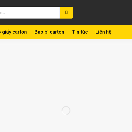
 giấy carton
Bao bì carton
Tin tức
Liên hệ