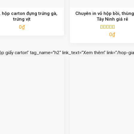
 hộp carton đựng trứng gà,
Chuyên in vỏ hộp bồi, thùng
trứng vịt
Tây Ninh giá rẻ
0
₫
0
₫
Được xếp
hạng
5.00
5
sao
ộp giấy carton” tag_name=”h2″ link_text=”Xem thêm” link=”/hop-gia