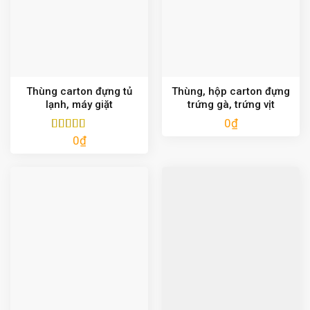
Thùng carton đựng tủ
Thùng, hộp carton đựng
lạnh, máy giặt
trứng gà, trứng vịt
0
₫
0
₫
Được xếp
hạng
5.00
5
sao