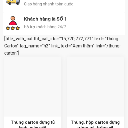
Giao hàng nhanh toàn quốc
Khách hàng là SỐ 1
Hỗ trợ khách hàng 24/7
[title_with_cat ttit_cat_ids=”15,770,772,771″ text=”Thùng
Carton” tag_name=”h2″ link_text=”Xem thêm” link=”/thung-
carton”]
Thùng carton đựng tủ
Thùng, hộp carton đựng
lạnh, máy giặt
trứng gà, trứng vịt