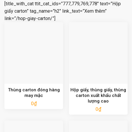
[title_with_cat ttit_cat_ids=”777,779,769,778″ text=”Hộp
giấy carton” tag_name=”h2″ link_text=”Xem thêm”
link=”/hop-giay-carton/”]
Thùng carton đóng hàng
Hộp giấy, thùng giấy, thùng
may mặc
carton xuất khẩu chất
lượng cao
0
₫
0
₫