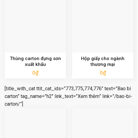
Thùng carton đựng sơn
Hộp giấy cho ngành
xuất khẩu
thương mại
0
₫
0
₫
[title_with_cat ttit_cat_ids=”773,775,774,776″ text=”Bao bì
carton” tag_name=”h2″ link_text=”Xem thêm” link=”/bao-bi-
carton/”]