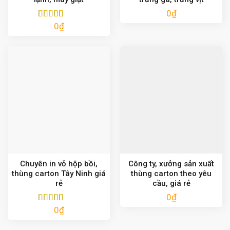
0
₫
0
₫
Được xếp
hạng
5.00
5
sao
Chuyên in vỏ hộp bồi,
Công ty, xưởng sản xuất
thùng carton Tây Ninh giá
thùng carton theo yêu
rẻ
cầu, giá rẻ
0
₫
0
₫
Được xếp
hạng
5.00
5
sao