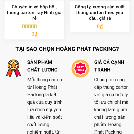
Chuyên in vỏ hộp bồi,
Công ty, xưởng sản xuất
thùng carton Tây Ninh giá
thùng carton theo yêu
rẻ
cầu, giá rẻ
0
₫
0
₫
Được xếp
hạng
5.00
5
sao
TẠI SAO CHỌN HOÀNG PHÁT PACKING?
SẢN PHẨM
GIÁ CẢ CẠNH
CHẤT LƯỢNG
TRANH
Mỗi thùng carton
Chúng tôi cung
từ Hoàng Phát
cấp thùng carton
Packing là kết
với giá cả hợp lý,
quả của quy trình
tối ưu chi phí mà
lựa chọn nguyên
không làm giảm
liệu và kiểm soát
chất lượng sản
chất lượng
phẩm. Hoàng
nghiêm ngặt, từ
Phát Packing