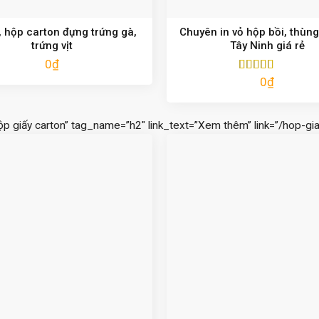
 hộp carton đựng trứng gà,
Chuyên in vỏ hộp bồi, thùng
trứng vịt
Tây Ninh giá rẻ
0
₫
0
₫
Được xếp
hạng
5.00
5
sao
ộp giấy carton” tag_name=”h2″ link_text=”Xem thêm” link=”/hop-gia