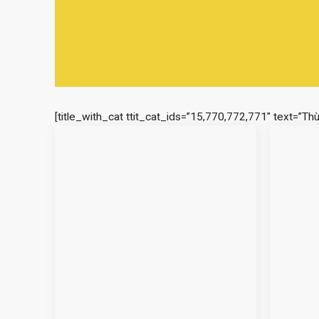
[title_with_cat ttit_cat_ids=”15,770,772,771″ text=”Th