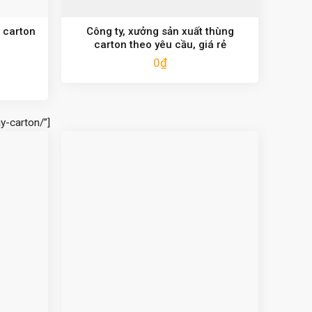
 carton
Công ty, xưởng sản xuất thùng
carton theo yêu cầu, giá rẻ
0
₫
y-carton/”]