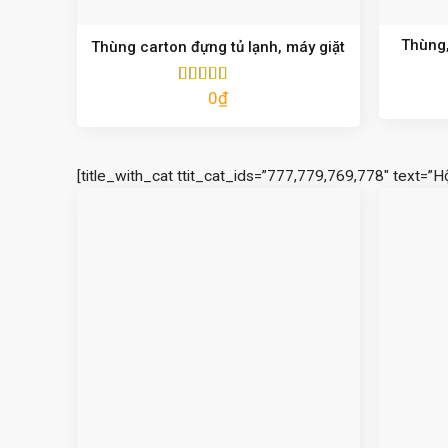
Thùng,
Thùng carton đựng tủ lạnh, máy giặt
0
₫
Được xếp
hạng
5.00
5
sao
[title_with_cat ttit_cat_ids=”777,779,769,778″ text=”H