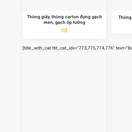
Thùng giấy, thùng carton đựng gạch
Thùng 
men, gạch ốp tường
0
₫
[title_with_cat ttit_cat_ids=”773,775,774,776″ text=”B