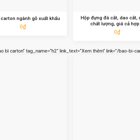
Hộp đựng đá cắt, dao cắt,
carton ngành gỗ xuất khẩu
chất lượng, giá cả hợp 
0
₫
0
₫
ao bì carton” tag_name=”h2″ link_text=”Xem thêm” link=”/bao-bi-car