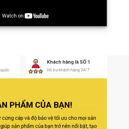
H
Khách hàng là SỐ 1
 quốc
Hỗ trợ khách hàng 24/7
ẢN PHẨM CỦA BẠN!
ự cứng cáp và độ bảo vệ tối ưu cho mọi sản
giúp sản phẩm của bạn trở nên nổi bật, tạo