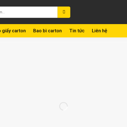
 giấy carton
Bao bì carton
Tin tức
Liên hệ