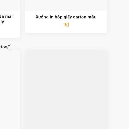
 đá mài
Xưởng in hộp giấy carton màu
lý
0
₫
ton/”]