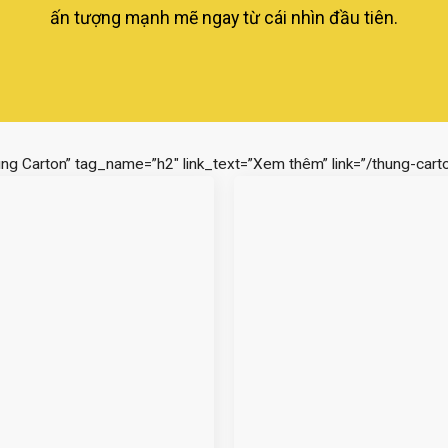
ấn tượng mạnh mẽ ngay từ cái nhìn đầu tiên.
ùng Carton” tag_name=”h2″ link_text=”Xem thêm” link=”/thung-carto