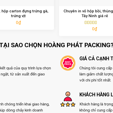
 hộp carton đựng trứng gà,
Chuyên in vỏ hộp bồi, thùng
trứng vịt
Tây Ninh giá rẻ
0
₫
0
₫
Được xếp
hạng
5.00
5
sao
TẠI SAO CHỌN HOÀNG PHÁT PACKING
GIÁ CẢ CẠNH 
kết quả của quy trình lựa chọn
Chúng tôi cung cấp t
ngặt, từ sản xuất đến giao
làm giảm chất lượn
với chi phí tốt nhất.
KHÁCH HÀNG L
anh chóng triển khai giao hàng,
Khách hàng là trọng
giúp dòng chảy kinh doanh
không chỉ cung cấp