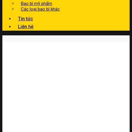
Bao bì mỹ phẩm
Các loại bao bì khác
Tin tức
Liên hệ