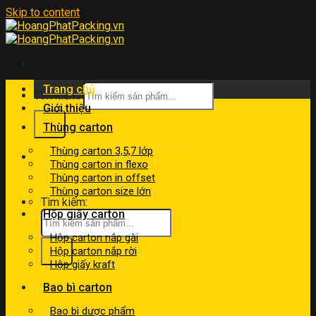
Skip to content
Trang chủ
Tìm kiếm:
Giới thiệu
Thùng carton
Thùng carton 3,5,7 lớp
kinhdoanh@hoangphatpacking.vn
Thùng carton in flexo
0919046246
Thùng carton in offset
Thùng carton size lớn
Tìm kiếm:
Hộp giấy carton
Hộp carton nắp gài
Hộp carton nắp rời
Hộp giấy kraft
Bao bì carton
Bao bì dược phẩm