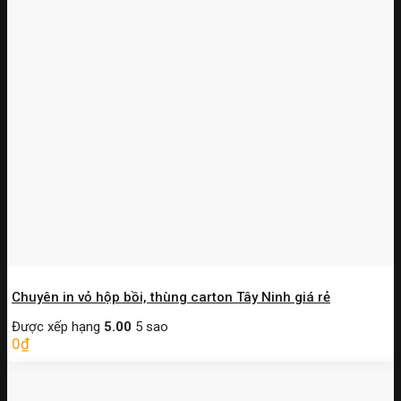
Chuyên in vỏ hộp bồi, thùng carton Tây Ninh giá rẻ
Được xếp hạng
5.00
5 sao
0
₫