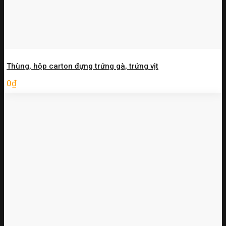
Thùng, hộp carton đựng trứng gà, trứng vịt
0
₫