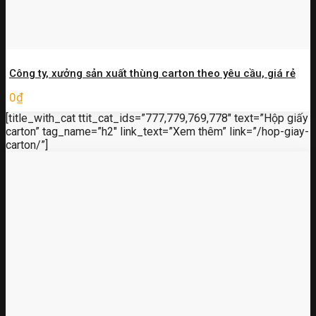
Công ty, xưởng sản xuất thùng carton theo yêu cầu, giá rẻ
0
₫
[title_with_cat ttit_cat_ids=”777,779,769,778″ text=”Hộp giấy
carton” tag_name=”h2″ link_text=”Xem thêm” link=”/hop-giay-
carton/”]