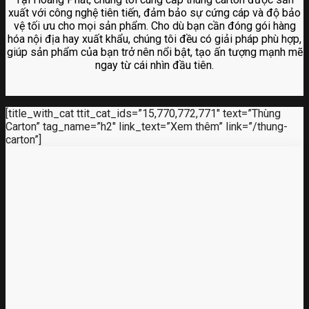
xuất với công nghệ tiên tiến, đảm bảo sự cứng cáp và độ bảo
vệ tối ưu cho mọi sản phẩm. Cho dù bạn cần đóng gói hàng
hóa nội địa hay xuất khẩu, chúng tôi đều có giải pháp phù hợp,
giúp sản phẩm của bạn trở nên nổi bật, tạo ấn tượng mạnh mẽ
ngay từ cái nhìn đầu tiên.
[title_with_cat ttit_cat_ids=”15,770,772,771″ text=”Thùng
Carton” tag_name=”h2″ link_text=”Xem thêm” link=”/thung-
carton”]