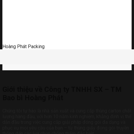
Hoàng Phát Packing
Giới thiệu về Công ty TNHH SX – TM
Bao bì Hoàng Phát
Chúng tôi tự hào là nhà sản xuất và cung cấp thùng carton chất
lượng hàng đầu, với hơn 10 năm kinh nghiệm, khẳng định vị thế
dẫn đầu trong việc cung cấp giải pháp đóng gói đa dạng và
phục vụ mọi yêu cầu của bạn – từ thùng giấy đóng gói truyền
thống đến các lựa chọn chống thấm đặc biệt.