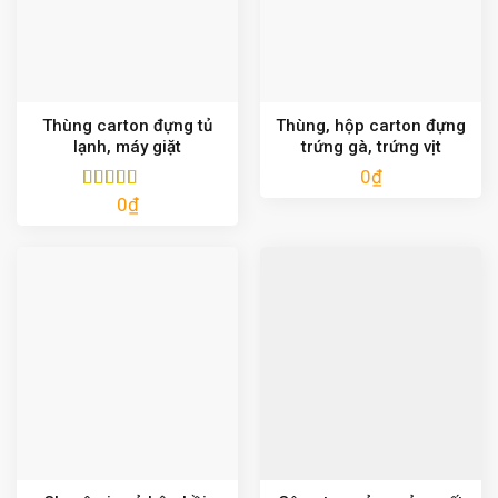
Thùng carton đựng tủ
Thùng, hộp carton đựng
lạnh, máy giặt
trứng gà, trứng vịt
0
₫
0
₫
Được xếp
hạng
5.00
5
sao