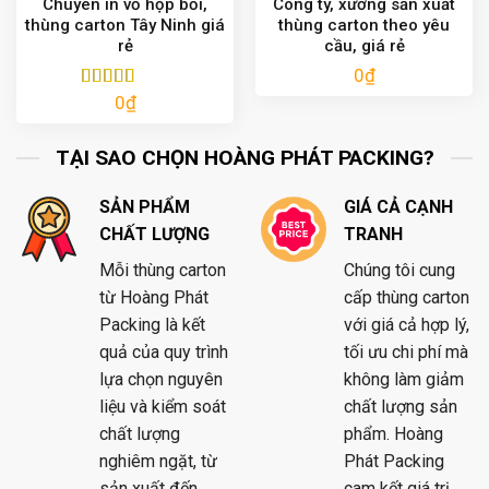
Chuyên in vỏ hộp bồi,
Công ty, xưởng sản xuất
thùng carton Tây Ninh giá
thùng carton theo yêu
rẻ
cầu, giá rẻ
0
₫
0
₫
Được xếp
hạng
5.00
5
sao
TẠI SAO CHỌN HOÀNG PHÁT PACKING?
SẢN PHẨM
GIÁ CẢ CẠNH
CHẤT LƯỢNG
TRANH
Mỗi thùng carton
Chúng tôi cung
từ Hoàng Phát
cấp thùng carton
Packing là kết
với giá cả hợp lý,
quả của quy trình
tối ưu chi phí mà
lựa chọn nguyên
không làm giảm
liệu và kiểm soát
chất lượng sản
chất lượng
phẩm. Hoàng
nghiêm ngặt, từ
Phát Packing
sản xuất đến
cam kết giá trị