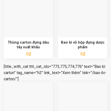
Thùng carton đựng dâu
Bao bì vỏ hộp đựng dược
tây xuất khẩu
phẩm
0
₫
0
₫
[title_with_cat ttit_cat_ids=”773,775,774,776″ text=”Bao bì
carton” tag_name=”h2″ link_text=”Xem thêm” link=”/bao-bi-
carton/”]