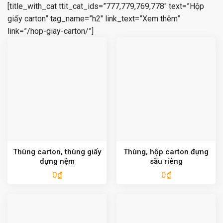
[title_with_cat ttit_cat_ids=”777,779,769,778″ text=”Hộp
giấy carton” tag_name=”h2″ link_text=”Xem thêm”
link=”/hop-giay-carton/”]
Thùng carton, thùng giấy
Thùng, hộp carton đựng
đựng nệm
sầu riêng
0
₫
0
₫