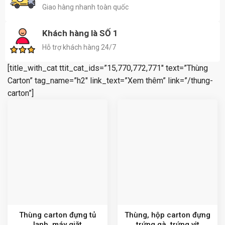
Giao hàng nhanh toàn quốc
Khách hàng là SỐ 1
Hỗ trợ khách hàng 24/7
[title_with_cat ttit_cat_ids=”15,770,772,771″ text=”Thùng
Carton” tag_name=”h2″ link_text=”Xem thêm” link=”/thung-
carton”]
Thùng carton đựng tủ
Thùng, hộp carton đựng
lạnh, máy giặt
trứng gà, trứng vịt