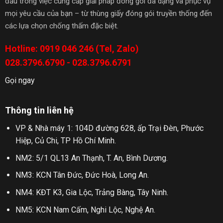
đầu trong việc cung cấp giải pháp đóng gói đa dạng và phục vụ
mọi yêu cầu của bạn – từ thùng giấy đóng gói truyền thống đến
các lựa chọn chống thấm đặc biệt.
Hotline: 0919 046 246 (Tel, Zalo)
028.3796.6790 - 028.3796.6791
Gọi ngay
Thông tin liên hệ
VP & Nhà máy 1: 104D đường 628, ấp Trại Đèn, Phước
Hiệp, Củ Chi, TP Hồ Chí Minh.
NM2: 5/1 QL13 An Thạnh, T. An, Bình Dương.
NM3: KCN Tân Đức, Đức Hoà, Long An.
NM4: KĐT K3, Gia Lộc, Trảng Bàng, Tây Ninh.
NM5: KCN Nam Cấm, Nghi Lộc, Nghệ An.