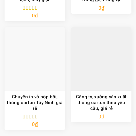
0
₫
0
₫
Được xếp
hạng
5.00
5
sao
Chuyên in vỏ hộp bồi,
Công ty, xưởng sản xuất
thùng carton Tây Ninh giá
thùng carton theo yêu
rẻ
cầu, giá rẻ
0
₫
0
₫
Được xếp
hạng
5.00
5
sao