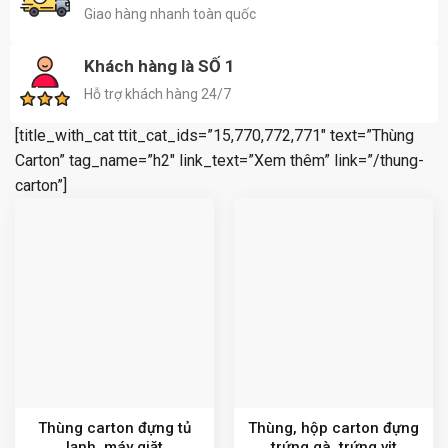
Giao hàng nhanh toàn quốc
Khách hàng là SỐ 1
Hỗ trợ khách hàng 24/7
[title_with_cat ttit_cat_ids=”15,770,772,771″ text=”Thùng
Carton” tag_name=”h2″ link_text=”Xem thêm” link=”/thung-
carton”]
Thùng carton đựng tủ
Thùng, hộp carton đựng
lạnh, máy giặt
trứng gà, trứng vịt