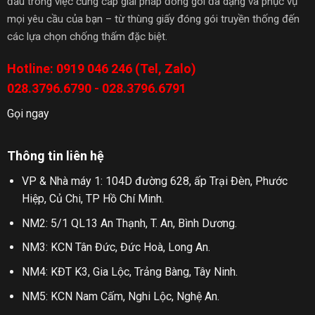
đầu trong việc cung cấp giải pháp đóng gói đa dạng và phục vụ
mọi yêu cầu của bạn – từ thùng giấy đóng gói truyền thống đến
các lựa chọn chống thấm đặc biệt.
Hotline: 0919 046 246 (Tel, Zalo)
028.3796.6790 - 028.3796.6791
Gọi ngay
Thông tin liên hệ
VP & Nhà máy 1: 104D đường 628, ấp Trại Đèn, Phước
Hiệp, Củ Chi, TP Hồ Chí Minh.
NM2: 5/1 QL13 An Thạnh, T. An, Bình Dương.
NM3: KCN Tân Đức, Đức Hoà, Long An.
NM4: KĐT K3, Gia Lộc, Trảng Bàng, Tây Ninh.
NM5: KCN Nam Cấm, Nghi Lộc, Nghệ An.