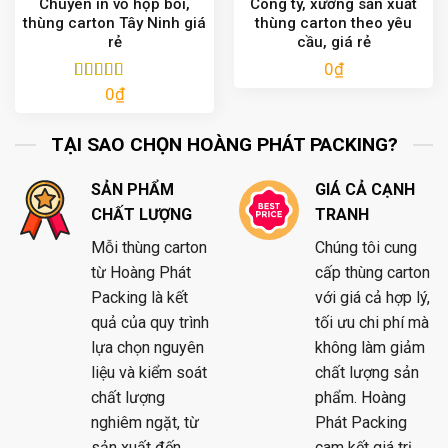
Chuyên in vỏ hộp bồi,
Công ty, xưởng sản xuất
thùng carton Tây Ninh giá
thùng carton theo yêu
rẻ
cầu, giá rẻ
0
₫
0
₫
Được xếp
hạng
5.00
5
sao
TẠI SAO CHỌN HOÀNG PHÁT PACKING?
SẢN PHẨM
GIÁ CẢ CẠNH
CHẤT LƯỢNG
TRANH
Mỗi thùng carton
Chúng tôi cung
từ Hoàng Phát
cấp thùng carton
Packing là kết
với giá cả hợp lý,
quả của quy trình
tối ưu chi phí mà
lựa chọn nguyên
không làm giảm
liệu và kiểm soát
chất lượng sản
chất lượng
phẩm. Hoàng
nghiêm ngặt, từ
Phát Packing
sản xuất đến
cam kết giá trị