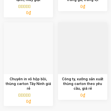
0
₫
0
₫
Được xếp
hạng
5.00
5
sao
Chuyên in vỏ hộp bồi,
Công ty, xưởng sản xuất
thùng carton Tây Ninh giá
thùng carton theo yêu
rẻ
cầu, giá rẻ
0
₫
0
₫
Được xếp
hạng
5.00
5
sao