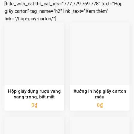
[title_with_cat ttit_cat_ids=”777,779,769,778″ text=”Hộp
giấy carton” tag_name=”h2″ link_text=”Xem thêm”
link=”/hop-giay-carton/”]
Hộp giấy đựng rượu vang
Xưởng in hộp giấy carton
sang trọng, bắt mắt
màu
0
₫
0
₫