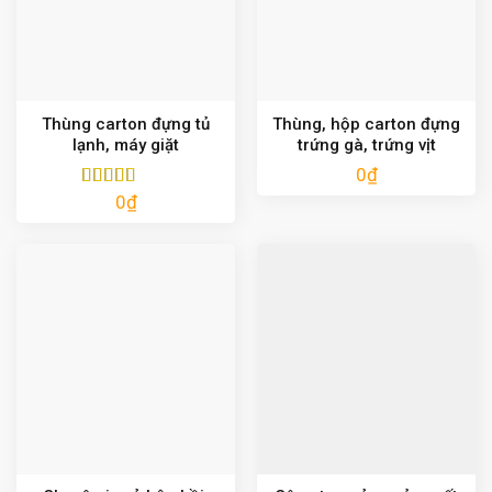
Thùng carton đựng tủ
Thùng, hộp carton đựng
lạnh, máy giặt
trứng gà, trứng vịt
0
₫
0
₫
Được xếp
hạng
5.00
5
sao