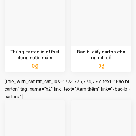
Thùng carton in offset
Bao bì giấy carton cho
đựng nước mắm
ngành gỗ
0
₫
0
₫
[title_with_cat ttit_cat_ids=”773,775,774,776″ text=”Bao bì
carton” tag_name=”h2″ link_text=”Xem thêm” link=”/bao-bi-
carton/”]