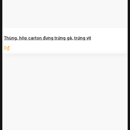
Thùng, hộp carton đựng trứng gà, trứng vịt
0
₫