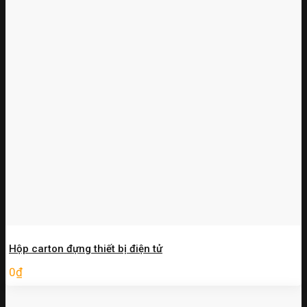
Hộp carton đựng thiết bị điện tử
0
₫