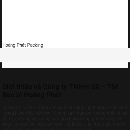
Hoàng Phát Packing
Giới thiệu về Công ty TNHH SX – TM
Bao bì Hoàng Phát
Chúng tôi tự hào là nhà sản xuất và cung cấp thùng carton chất
lượng hàng đầu, với hơn 10 năm kinh nghiệm, khẳng định vị thế
dẫn đầu trong việc cung cấp giải pháp đóng gói đa dạng và
phục vụ mọi yêu cầu của bạn – từ thùng giấy đóng gói truyền
thống đến các lựa chọn chống thấm đặc biệt.