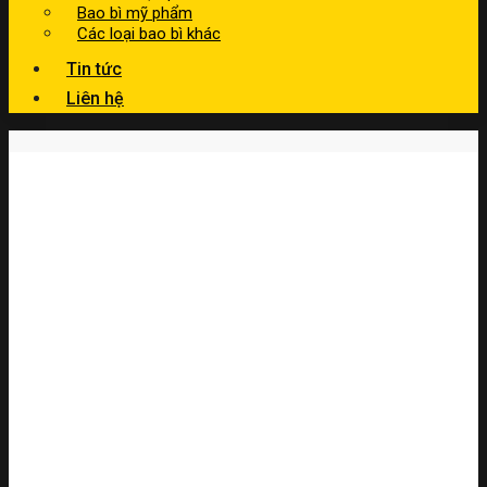
Bao bì mỹ phẩm
Các loại bao bì khác
Tin tức
Liên hệ