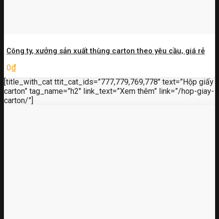
Công ty, xưởng sản xuất thùng carton theo yêu cầu, giá rẻ
0
₫
[title_with_cat ttit_cat_ids=”777,779,769,778″ text=”Hộp giấy
carton” tag_name=”h2″ link_text=”Xem thêm” link=”/hop-giay-
carton/”]