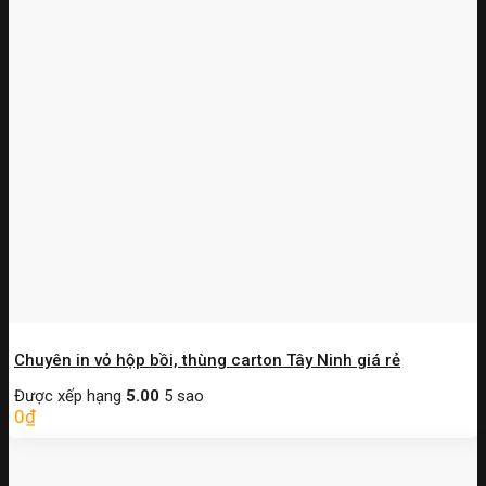
Chuyên in vỏ hộp bồi, thùng carton Tây Ninh giá rẻ
Được xếp hạng
5.00
5 sao
0
₫