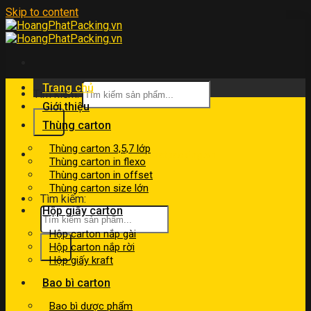
Skip to content
Trang chủ
Tìm kiếm:
Giới thiệu
Thùng carton
Thùng carton 3,5,7 lớp
kinhdoanh@hoangphatpacking.vn
Thùng carton in flexo
0919046246
Thùng carton in offset
Thùng carton size lớn
Tìm kiếm:
Hộp giấy carton
Hộp carton nắp gài
Hộp carton nắp rời
Hộp giấy kraft
Bao bì carton
Bao bì dược phẩm