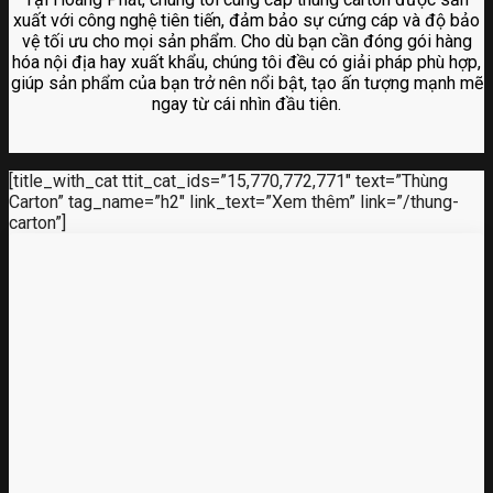
xuất với công nghệ tiên tiến, đảm bảo sự cứng cáp và độ bảo
vệ tối ưu cho mọi sản phẩm. Cho dù bạn cần đóng gói hàng
hóa nội địa hay xuất khẩu, chúng tôi đều có giải pháp phù hợp,
giúp sản phẩm của bạn trở nên nổi bật, tạo ấn tượng mạnh mẽ
ngay từ cái nhìn đầu tiên.
[title_with_cat ttit_cat_ids=”15,770,772,771″ text=”Thùng
Carton” tag_name=”h2″ link_text=”Xem thêm” link=”/thung-
carton”]