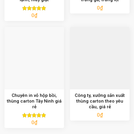
0
₫
0
₫
Được xếp
hạng
5.00
5 sao
Chuyên in vỏ hộp bồi,
Công ty, xưởng sản xuất
thùng carton Tây Ninh giá
thùng carton theo yêu
rẻ
cầu, giá rẻ
0
₫
0
₫
Được xếp
hạng
5.00
5 sao