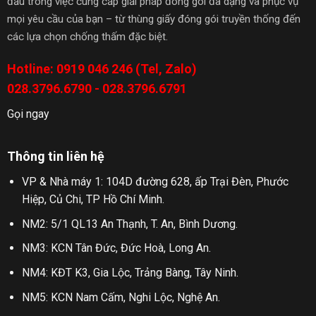
đầu trong việc cung cấp giải pháp đóng gói đa dạng và phục vụ
mọi yêu cầu của bạn – từ thùng giấy đóng gói truyền thống đến
các lựa chọn chống thấm đặc biệt.
Hotline: 0919 046 246 (Tel, Zalo)
028.3796.6790 - 028.3796.6791
Gọi ngay
Thông tin liên hệ
VP & Nhà máy 1: 104D đường 628, ấp Trại Đèn, Phước
Hiệp, Củ Chi, TP Hồ Chí Minh.
NM2: 5/1 QL13 An Thạnh, T. An, Bình Dương.
NM3: KCN Tân Đức, Đức Hoà, Long An.
NM4: KĐT K3, Gia Lộc, Trảng Bàng, Tây Ninh.
NM5: KCN Nam Cấm, Nghi Lộc, Nghệ An.