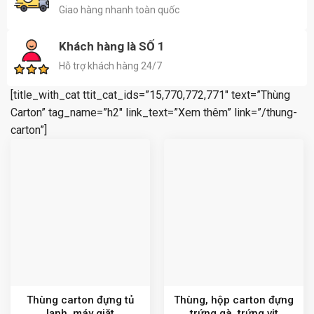
Giao hàng nhanh toàn quốc
Khách hàng là SỐ 1
Hỗ trợ khách hàng 24/7
[title_with_cat ttit_cat_ids=”15,770,772,771″ text=”Thùng
Carton” tag_name=”h2″ link_text=”Xem thêm” link=”/thung-
carton”]
Thùng carton đựng tủ
Thùng, hộp carton đựng
lạnh, máy giặt
trứng gà, trứng vịt