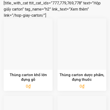
[title_with_cat ttit_cat_ids=”777,779,769,778″ text=”Hộp
giấy carton” tag_name=”h2″ link_text=”Xem thêm”
link=”/hop-giay-carton/”]
Thùng carton khổ lớn
Thùng carton dược phẩm,
đựng gỗ
đựng thuốc
0
₫
0
₫