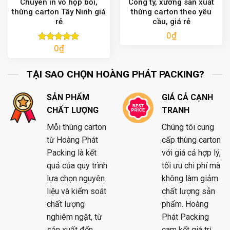
Chuyên in vỏ hộp bồi,
Công ty, xưởng sản xuất
thùng carton Tây Ninh giá
thùng carton theo yêu
rẻ
cầu, giá rẻ
0
₫
0
₫
Được xếp
hạng
5.00
5 sao
TẠI SAO CHỌN HOÀNG PHÁT PACKING?
SẢN PHẨM
GIÁ CẢ CẠNH
CHẤT LƯỢNG
TRANH
Mỗi thùng carton
Chúng tôi cung
từ Hoàng Phát
cấp thùng carton
Packing là kết
với giá cả hợp lý,
quả của quy trình
tối ưu chi phí mà
lựa chọn nguyên
không làm giảm
liệu và kiểm soát
chất lượng sản
chất lượng
phẩm. Hoàng
nghiêm ngặt, từ
Phát Packing
sản xuất đến
cam kết giá trị