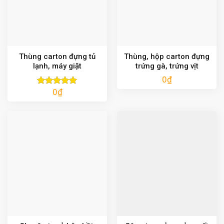
Thùng carton đựng tủ
Thùng, hộp carton đựng
lạnh, máy giặt
trứng gà, trứng vịt
0
₫
0
₫
Được xếp
hạng
5.00
5 sao