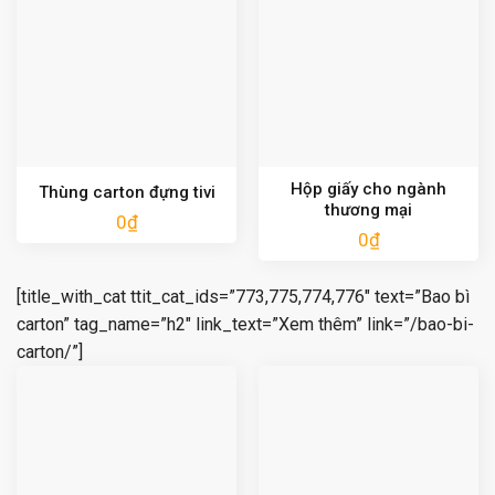
Hộp giấy cho ngành
Thùng carton đựng tivi
thương mại
0
₫
0
₫
[title_with_cat ttit_cat_ids=”773,775,774,776″ text=”Bao bì
carton” tag_name=”h2″ link_text=”Xem thêm” link=”/bao-bi-
carton/”]