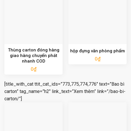
Thùng carton đóng hàng
hộp đựng văn phòng phẩm
giao hàng chuyển phát
0
₫
nhanh COD
0
₫
[title_with_cat ttit_cat_ids=”773,775,774,776″ text=”Bao bì
carton” tag_name=”h2″ link_text=”Xem thêm” link=”/bao-bi-
carton/”]