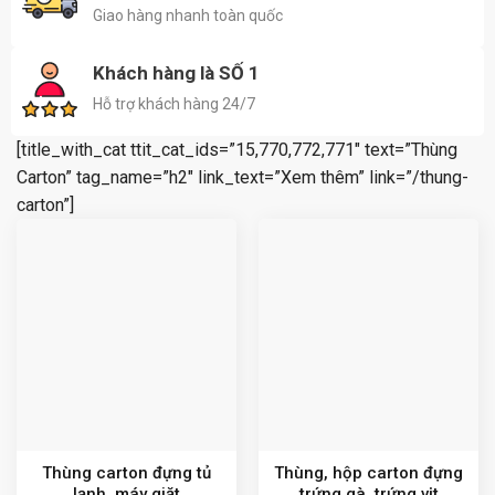
Giao hàng nhanh toàn quốc
Khách hàng là SỐ 1
Hỗ trợ khách hàng 24/7
[title_with_cat ttit_cat_ids=”15,770,772,771″ text=”Thùng
Carton” tag_name=”h2″ link_text=”Xem thêm” link=”/thung-
carton”]
Thùng carton đựng tủ
Thùng, hộp carton đựng
lạnh, máy giặt
trứng gà, trứng vịt