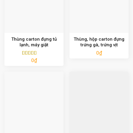
Thùng carton đựng tủ
Thùng, hộp carton đựng
lạnh, máy giặt
trứng gà, trứng vịt
0
₫
0
₫
Được xếp
hạng
5.00
5
sao