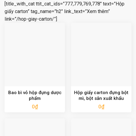
[title_with_cat ttit_cat_ids=”777,779,769,778″ text=”Hộp
giấy carton” tag_name=”h2″ link_text=”Xem thêm”
link=”/hop-giay-carton/”]
Bao bì vỏ hộp đựng dược
Hộp giấy carton đựng bột
phẩm
mì, bột sắn xuất khẩu
0
₫
0
₫