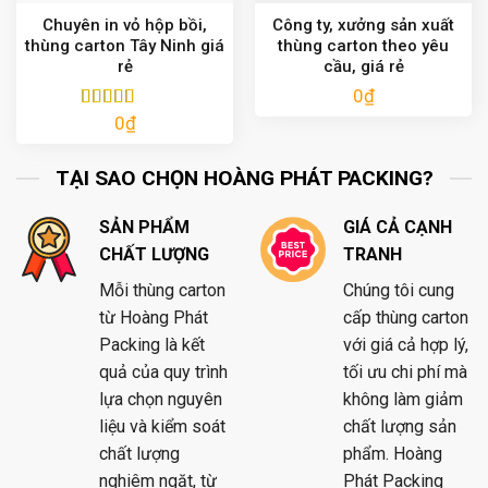
Chuyên in vỏ hộp bồi,
Công ty, xưởng sản xuất
thùng carton Tây Ninh giá
thùng carton theo yêu
rẻ
cầu, giá rẻ
0
₫
0
₫
Được xếp
hạng
5.00
5
sao
TẠI SAO CHỌN HOÀNG PHÁT PACKING?
SẢN PHẨM
GIÁ CẢ CẠNH
CHẤT LƯỢNG
TRANH
Mỗi thùng carton
Chúng tôi cung
từ Hoàng Phát
cấp thùng carton
Packing là kết
với giá cả hợp lý,
quả của quy trình
tối ưu chi phí mà
lựa chọn nguyên
không làm giảm
liệu và kiểm soát
chất lượng sản
chất lượng
phẩm. Hoàng
nghiêm ngặt, từ
Phát Packing