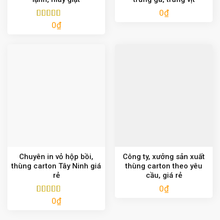
0
₫
0
₫
Được xếp
hạng
5.00
5
sao
Chuyên in vỏ hộp bồi,
Công ty, xưởng sản xuất
thùng carton Tây Ninh giá
thùng carton theo yêu
rẻ
cầu, giá rẻ
0
₫
0
₫
Được xếp
hạng
5.00
5
sao