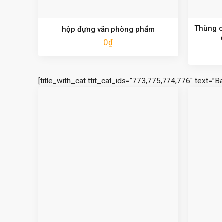
Thùng c
hộp đựng văn phòng phẩm
0
₫
[title_with_cat ttit_cat_ids=”773,775,774,776″ text=”B