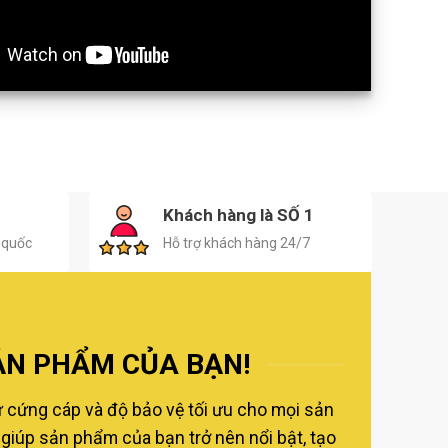
H
Khách hàng là SỐ 1
 quốc
Hỗ trợ khách hàng 24/7
ẢN PHẨM CỦA BẠN!
ự cứng cáp và độ bảo vệ tối ưu cho mọi sản
giúp sản phẩm của bạn trở nên nổi bật, tạo