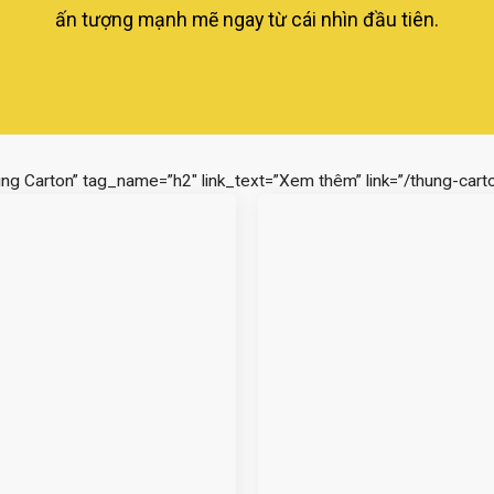
ấn tượng mạnh mẽ ngay từ cái nhìn đầu tiên.
ùng Carton” tag_name=”h2″ link_text=”Xem thêm” link=”/thung-carto