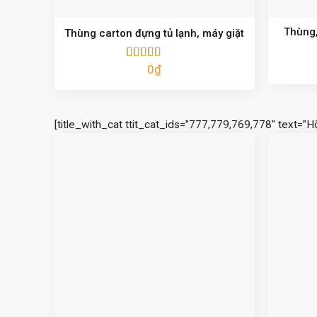
Thùng,
Thùng carton đựng tủ lạnh, máy giặt
0
₫
Được xếp
hạng
5.00
5
sao
[title_with_cat ttit_cat_ids=”777,779,769,778″ text=”H