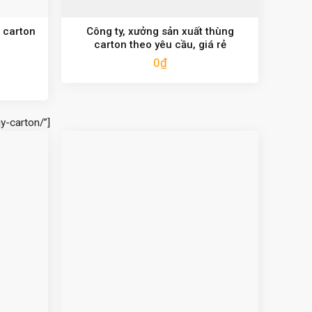
 carton
Công ty, xưởng sản xuất thùng
carton theo yêu cầu, giá rẻ
0
₫
y-carton/”]