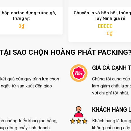
 hộp carton đựng trứng gà,
Chuyên in vỏ hộp bồi, thùng
trứng vịt
Tây Ninh giá rẻ
0
₫
0
₫
Được xếp
hạng
5.00
5
sao
TẠI SAO CHỌN HOÀNG PHÁT PACKING
GIÁ CẢ CẠNH 
kết quả của quy trình lựa chọn
Chúng tôi cung cấp t
ngặt, từ sản xuất đến giao
làm giảm chất lượn
với chi phí tốt nhất.
KHÁCH HÀNG L
anh chóng triển khai giao hàng,
Khách hàng là trọng
giúp dòng chảy kinh doanh
không chỉ cung cấp