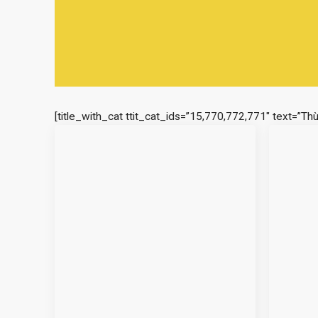
[title_with_cat ttit_cat_ids=”15,770,772,771″ text=”Th