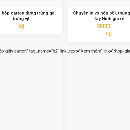
 hộp carton đựng trứng gà,
Chuyên in vỏ hộp bồi, thùng
trứng vịt
Tây Ninh giá rẻ
0
₫
0
₫
Được xếp
hạng
5.00
5
sao
ộp giấy carton” tag_name=”h2″ link_text=”Xem thêm” link=”/hop-gia