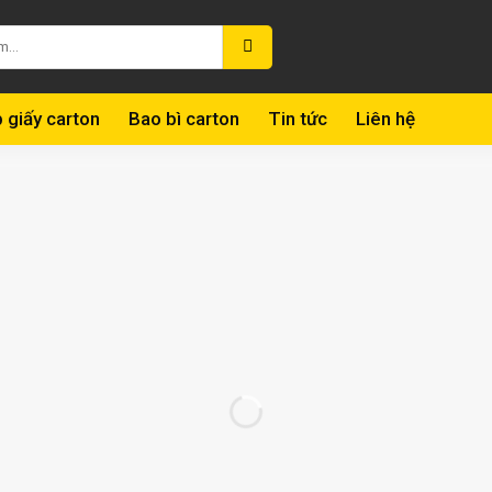
 giấy carton
Bao bì carton
Tin tức
Liên hệ