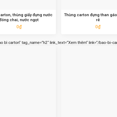
arton, thùng giấy đựng nước
Thùng carton đựng than gáo
đóng chai, nước ngọt
rẻ
0
₫
0
₫
ao bì carton” tag_name=”h2″ link_text=”Xem thêm” link=”/bao-bi-car