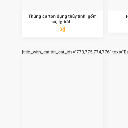
Thùng carton đựng thủy tinh, gốm
sứ, ly, bát…
0
₫
[title_with_cat ttit_cat_ids=”773,775,774,776″ text=”B