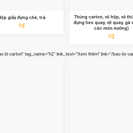
Thùng carton, vỏ hộp, vỏ th
Hộp giấy đựng chè, trà
đựng heo quay, vịt quay, gà 
0
₫
các món nướng)
0
₫
ao bì carton” tag_name=”h2″ link_text=”Xem thêm” link=”/bao-bi-car