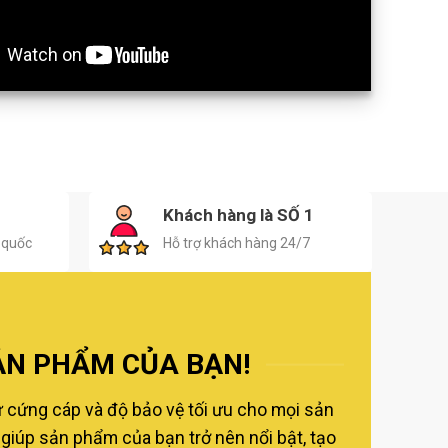
H
Khách hàng là SỐ 1
 quốc
Hỗ trợ khách hàng 24/7
ẢN PHẨM CỦA BẠN!
ự cứng cáp và độ bảo vệ tối ưu cho mọi sản
giúp sản phẩm của bạn trở nên nổi bật, tạo