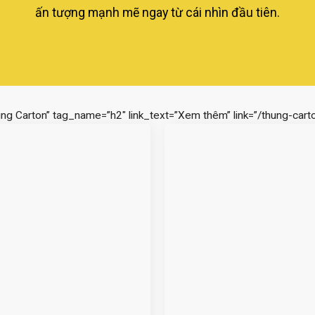
ấn tượng mạnh mẽ ngay từ cái nhìn đầu tiên.
ùng Carton” tag_name=”h2″ link_text=”Xem thêm” link=”/thung-carto