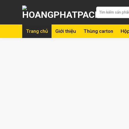
Skip
Tìm
to
kiếm:
content
Trang chủ
Giới thiệu
Thùng carton
Hộp