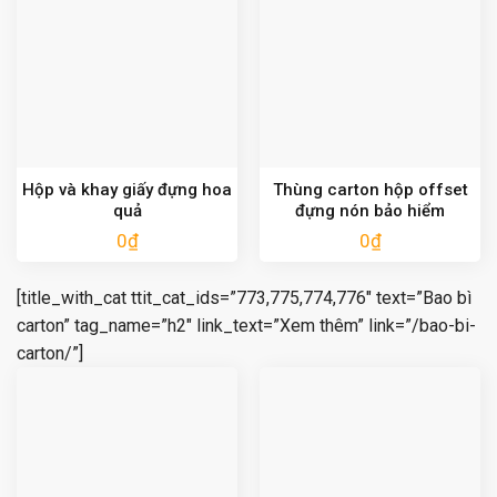
Hộp và khay giấy đựng hoa
Thùng carton hộp offset
quả
đựng nón bảo hiểm
0
₫
0
₫
[title_with_cat ttit_cat_ids=”773,775,774,776″ text=”Bao bì
carton” tag_name=”h2″ link_text=”Xem thêm” link=”/bao-bi-
carton/”]