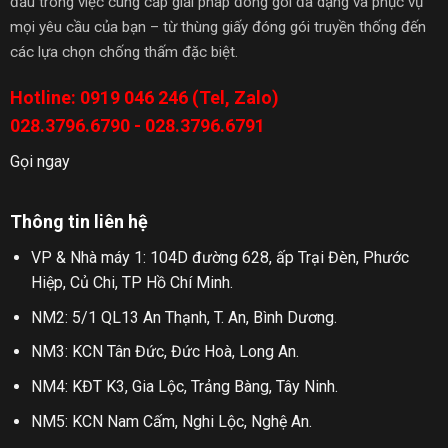
đầu trong việc cung cấp giải pháp đóng gói đa dạng và phục vụ
mọi yêu cầu của bạn – từ thùng giấy đóng gói truyền thống đến
các lựa chọn chống thấm đặc biệt.
Hotline: 0919 046 246 (Tel, Zalo)
028.3796.6790 - 028.3796.6791
Gọi ngay
Thông tin liên hệ
VP & Nhà máy 1: 104D đường 628, ấp Trại Đèn, Phước
Hiệp, Củ Chi, TP Hồ Chí Minh.
NM2: 5/1 QL13 An Thạnh, T. An, Bình Dương.
NM3: KCN Tân Đức, Đức Hoà, Long An.
NM4: KĐT K3, Gia Lộc, Trảng Bàng, Tây Ninh.
NM5: KCN Nam Cấm, Nghi Lộc, Nghệ An.