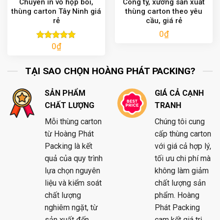
Chuyên in vỏ hộp bồi,
Công ty, xưởng sản xuất
thùng carton Tây Ninh giá
thùng carton theo yêu
rẻ
cầu, giá rẻ
0
₫
0
₫
Được xếp
hạng
5.00
5 sao
TẠI SAO CHỌN HOÀNG PHÁT PACKING?
SẢN PHẨM
GIÁ CẢ CẠNH
CHẤT LƯỢNG
TRANH
Mỗi thùng carton
Chúng tôi cung
từ Hoàng Phát
cấp thùng carton
Packing là kết
với giá cả hợp lý,
quả của quy trình
tối ưu chi phí mà
lựa chọn nguyên
không làm giảm
liệu và kiểm soát
chất lượng sản
chất lượng
phẩm. Hoàng
nghiêm ngặt, từ
Phát Packing
sản xuất đến
cam kết giá trị