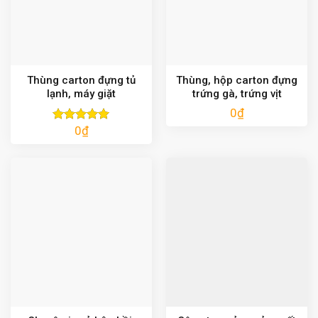
Thùng carton đựng tủ
Thùng, hộp carton đựng
lạnh, máy giặt
trứng gà, trứng vịt
0
₫
0
₫
Được xếp
hạng
5.00
5 sao