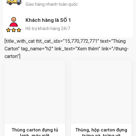
Giao hàng nhanh toàn quốc
Khách hàng là SỐ 1
Hỗ trợ khách hàng 24/7
[title_with_cat ttit_cat_ids=”15,770,772,771″ text=”Thùng
Carton” tag_name=”h2″ link_text=”Xem thêm” link=”/thung-
carton”]
Thùng carton đựng tủ
Thùng, hộp carton đựng
lạnh, máy giặt
trứng gà, trứng vịt