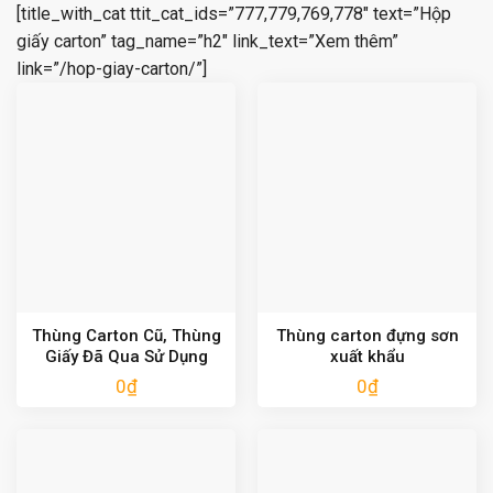
[title_with_cat ttit_cat_ids=”777,779,769,778″ text=”Hộp
giấy carton” tag_name=”h2″ link_text=”Xem thêm”
link=”/hop-giay-carton/”]
Thùng Carton Cũ, Thùng
Thùng carton đựng sơn
Giấy Đã Qua Sử Dụng
xuất khẩu
0
₫
0
₫