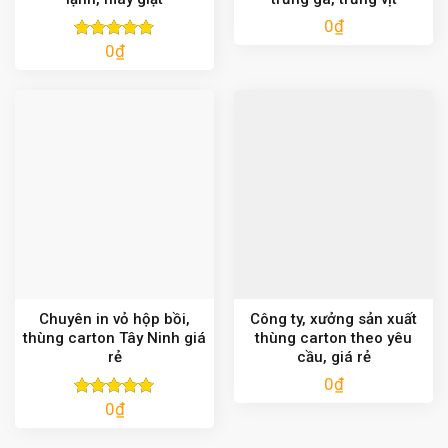
0
₫
0
₫
Được xếp
hạng
5.00
5 sao
Chuyên in vỏ hộp bồi,
Công ty, xưởng sản xuất
thùng carton Tây Ninh giá
thùng carton theo yêu
rẻ
cầu, giá rẻ
0
₫
0
₫
Được xếp
hạng
5.00
5 sao