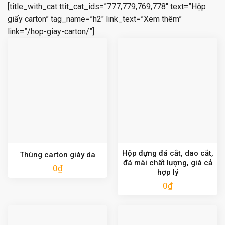
[title_with_cat ttit_cat_ids=”777,779,769,778″ text=”Hộp
giấy carton” tag_name=”h2″ link_text=”Xem thêm”
link=”/hop-giay-carton/”]
Hộp đựng đá cắt, dao cắt,
Thùng carton giày da
đá mài chất lượng, giá cả
0
₫
hợp lý
0
₫