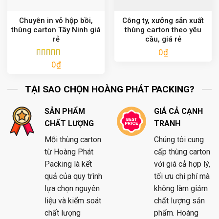
Chuyên in vỏ hộp bồi,
Công ty, xưởng sản xuất
thùng carton Tây Ninh giá
thùng carton theo yêu
rẻ
cầu, giá rẻ
0
₫
0
₫
Được xếp
hạng
5.00
5
sao
TẠI SAO CHỌN HOÀNG PHÁT PACKING?
SẢN PHẨM
GIÁ CẢ CẠNH
CHẤT LƯỢNG
TRANH
Mỗi thùng carton
Chúng tôi cung
từ Hoàng Phát
cấp thùng carton
Packing là kết
với giá cả hợp lý,
quả của quy trình
tối ưu chi phí mà
lựa chọn nguyên
không làm giảm
liệu và kiểm soát
chất lượng sản
chất lượng
phẩm. Hoàng