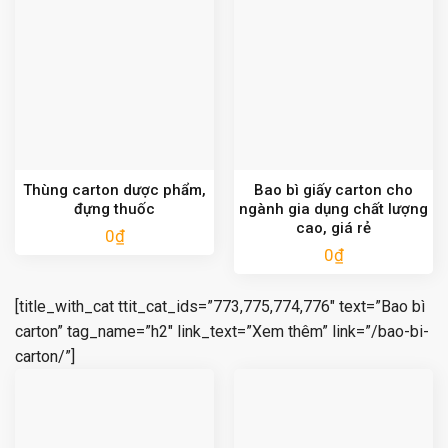
Thùng carton dược phẩm,
Bao bì giấy carton cho
đựng thuốc
ngành gia dụng chất lượng
cao, giá rẻ
0
₫
0
₫
[title_with_cat ttit_cat_ids=”773,775,774,776″ text=”Bao bì
carton” tag_name=”h2″ link_text=”Xem thêm” link=”/bao-bi-
carton/”]