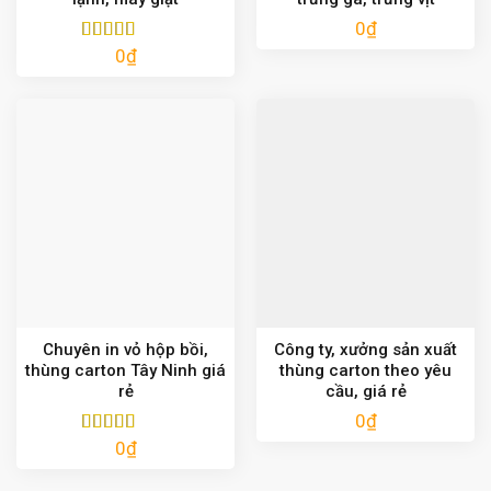
0
₫
0
₫
Được xếp
hạng
5.00
5
sao
Chuyên in vỏ hộp bồi,
Công ty, xưởng sản xuất
thùng carton Tây Ninh giá
thùng carton theo yêu
rẻ
cầu, giá rẻ
0
₫
0
₫
Được xếp
hạng
5.00
5
sao