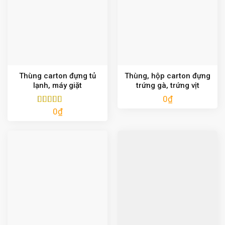
Thùng carton đựng tủ
Thùng, hộp carton đựng
lạnh, máy giặt
trứng gà, trứng vịt
0
₫
0
₫
Được xếp
hạng
5.00
5
sao