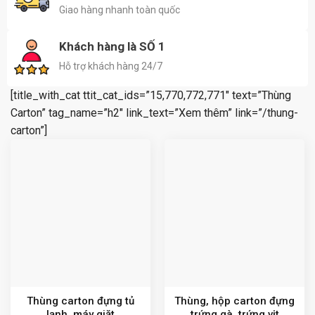
Giao hàng nhanh toàn quốc
Khách hàng là SỐ 1
Hỗ trợ khách hàng 24/7
[title_with_cat ttit_cat_ids=”15,770,772,771″ text=”Thùng
Carton” tag_name=”h2″ link_text=”Xem thêm” link=”/thung-
carton”]
Thùng carton đựng tủ
Thùng, hộp carton đựng
lạnh, máy giặt
trứng gà, trứng vịt