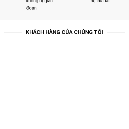
không bị gián
hệ lâu dài.
đoạn.
KHÁCH HÀNG CỦA CHÚNG TÔI