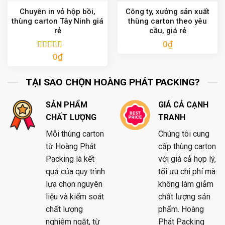
Chuyên in vỏ hộp bồi,
Công ty, xưởng sản xuất
thùng carton Tây Ninh giá
thùng carton theo yêu
rẻ
cầu, giá rẻ
0
₫
0
₫
Được xếp
hạng
5.00
5
sao
TẠI SAO CHỌN HOÀNG PHÁT PACKING?
SẢN PHẨM
GIÁ CẢ CẠNH
CHẤT LƯỢNG
TRANH
Mỗi thùng carton
Chúng tôi cung
từ Hoàng Phát
cấp thùng carton
Packing là kết
với giá cả hợp lý,
quả của quy trình
tối ưu chi phí mà
lựa chọn nguyên
không làm giảm
liệu và kiểm soát
chất lượng sản
chất lượng
phẩm. Hoàng
nghiêm ngặt, từ
Phát Packing