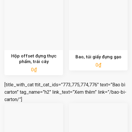
Hộp offset đựng thực
Bao, túi giấy đựng gạo
phẩm, trái cây
0
₫
0
₫
[title_with_cat ttit_cat_ids=”773,775,774,776″ text=”Bao bì
carton” tag_name=”h2″ link_text=”Xem thêm” link=”/bao-bi-
carton/”]