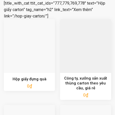
[title_with_cat ttit_cat_ids=”777,779,769,778″ text=”Hộp
giấy carton” tag_name=”h2″ link_text=”Xem thêm”
link=”/hop-giay-carton/”]
Công ty, xưởng sản xuất
Hộp giấy đựng quà
thùng carton theo yêu
0
₫
cầu, giá rẻ
0
₫