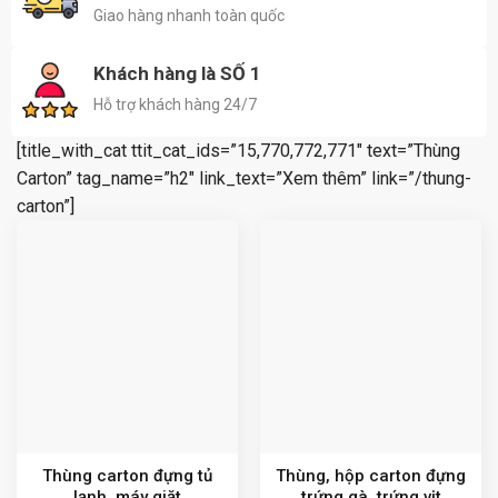
Giao hàng nhanh toàn quốc
Khách hàng là SỐ 1
Hỗ trợ khách hàng 24/7
[title_with_cat ttit_cat_ids=”15,770,772,771″ text=”Thùng
Carton” tag_name=”h2″ link_text=”Xem thêm” link=”/thung-
carton”]
Thùng carton đựng tủ
Thùng, hộp carton đựng
lạnh, máy giặt
trứng gà, trứng vịt