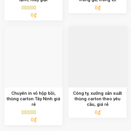
0
₫
0
₫
Được xếp
hạng
5.00
5
sao
Chuyên in vỏ hộp bồi,
Công ty, xưởng sản xuất
thùng carton Tây Ninh giá
thùng carton theo yêu
rẻ
cầu, giá rẻ
0
₫
0
₫
Được xếp
hạng
5.00
5
sao