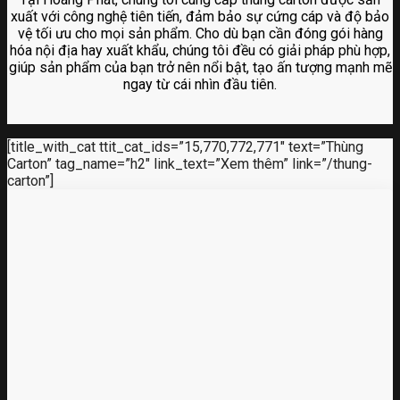
xuất với công nghệ tiên tiến, đảm bảo sự cứng cáp và độ bảo
vệ tối ưu cho mọi sản phẩm. Cho dù bạn cần đóng gói hàng
hóa nội địa hay xuất khẩu, chúng tôi đều có giải pháp phù hợp,
giúp sản phẩm của bạn trở nên nổi bật, tạo ấn tượng mạnh mẽ
ngay từ cái nhìn đầu tiên.
[title_with_cat ttit_cat_ids=”15,770,772,771″ text=”Thùng
Carton” tag_name=”h2″ link_text=”Xem thêm” link=”/thung-
carton”]