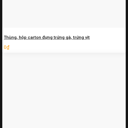
Thùng, hộp carton đựng trứng gà, trứng vịt
0
₫