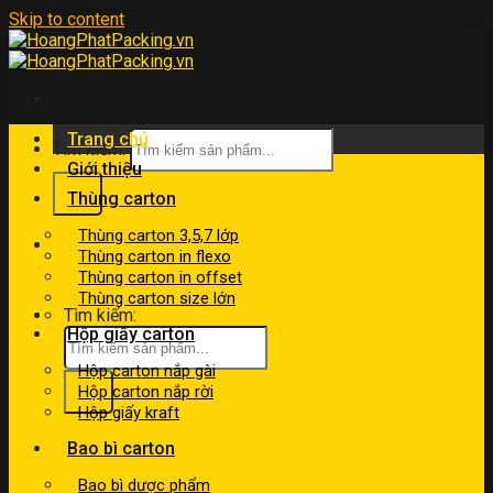
Skip to content
Trang chủ
Tìm kiếm:
Giới thiệu
Thùng carton
Thùng carton 3,5,7 lớp
kinhdoanh@hoangphatpacking.vn
Thùng carton in flexo
0919046246
Thùng carton in offset
Thùng carton size lớn
Tìm kiếm:
Hộp giấy carton
Hộp carton nắp gài
Hộp carton nắp rời
Hộp giấy kraft
Bao bì carton
Bao bì dược phẩm