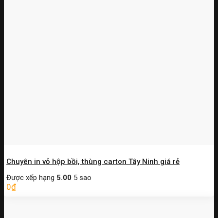
Chuyên in vỏ hộp bồi, thùng carton Tây Ninh giá rẻ
Được xếp hạng
5.00
5 sao
0
₫