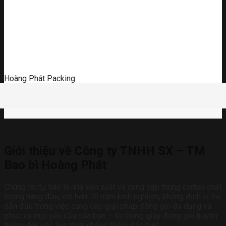
Hoàng Phát Packing
Giới thiệu về Công ty TNHH SX – TM
Bao bì Hoàng Phát
Chúng tôi tự hào là nhà sản xuất và cung cấp thùng carton chất
lượng hàng đầu, với hơn 10 năm kinh nghiệm, khẳng định vị thế
dẫn đầu trong việc cung cấp giải pháp đóng gói đa dạng và
phục vụ mọi yêu cầu của bạn – từ thùng giấy đóng gói truyền
thống đến các lựa chọn chống thấm đặc biệt.