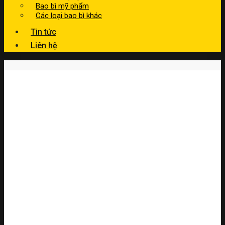
Bao bì mỹ phẩm
Các loại bao bì khác
Tin tức
Liên hệ