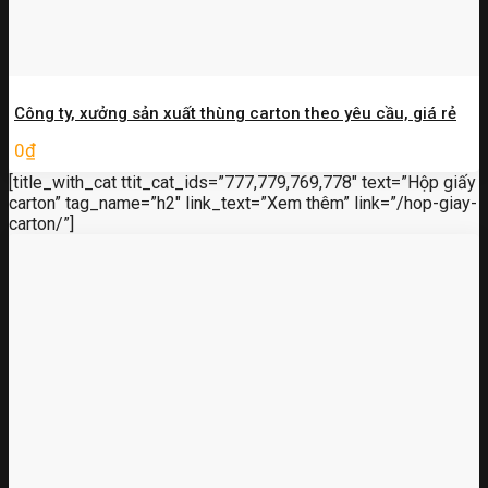
Công ty, xưởng sản xuất thùng carton theo yêu cầu, giá rẻ
0
₫
[title_with_cat ttit_cat_ids=”777,779,769,778″ text=”Hộp giấy
carton” tag_name=”h2″ link_text=”Xem thêm” link=”/hop-giay-
carton/”]