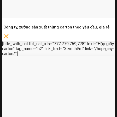
Công ty, xưởng sản xuất thùng carton theo yêu cầu, giá rẻ
0
₫
[title_with_cat ttit_cat_ids=”777,779,769,778″ text=”Hộp giấy
carton” tag_name=”h2″ link_text=”Xem thêm” link=”/hop-giay-
carton/”]