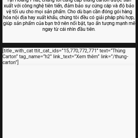
xuất với công nghệ tiên tiến, đảm bảo sự cứng cáp và độ bảo
vệ tối ưu cho mọi sản phẩm. Cho dù bạn cần đóng gói hàng
hóa nội địa hay xuất khẩu, chúng tôi đều có giải pháp phù hợp,
giúp sản phẩm của bạn trở nên nổi bật, tạo ấn tượng mạnh mẽ
ngay từ cái nhìn đầu tiên.
[title_with_cat ttit_cat_ids=”15,770,772,771″ text=”Thùng
Carton” tag_name=”h2″ link_text=”Xem thêm” link=”/thung-
carton”]