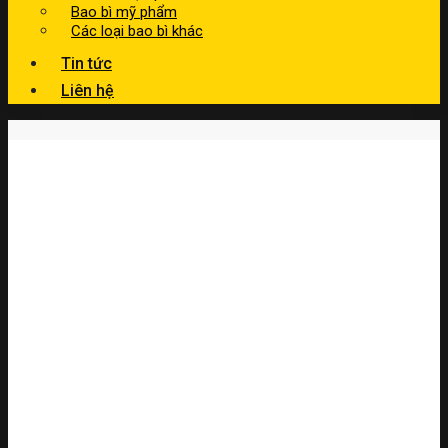
Bao bì mỹ phẩm
Các loại bao bì khác
Tin tức
Liên hệ