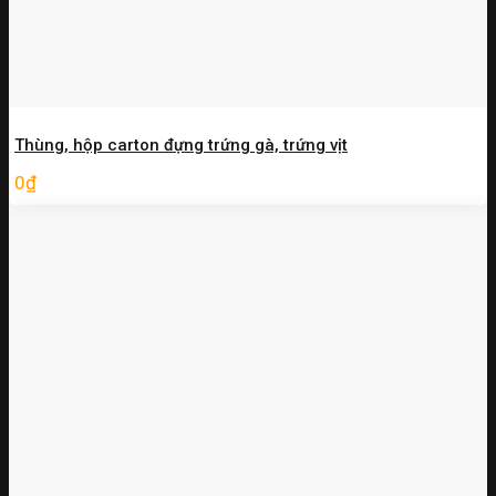
Thùng, hộp carton đựng trứng gà, trứng vịt
0
₫