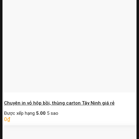
Chuyên in vỏ hộp bồi, thùng carton Tây Ninh giá rẻ
Được xếp hạng
5.00
5 sao
0
₫