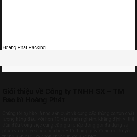
Hoàng Phát Packing
Giới thiệu về Công ty TNHH SX – TM
Bao bì Hoàng Phát
Chúng tôi tự hào là nhà sản xuất và cung cấp thùng carton chất
lượng hàng đầu, với hơn 10 năm kinh nghiệm, khẳng định vị thế
dẫn đầu trong việc cung cấp giải pháp đóng gói đa dạng và
phục vụ mọi yêu cầu của bạn – từ thùng giấy đóng gói truyền
thống đến các lựa chọn chống thấm đặc biệt.