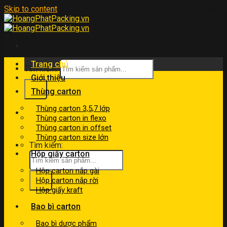
Skip to content
Trang chủ
Tìm kiếm:
Giới thiệu
Thùng carton
Thùng carton 3,5,7 lớp
kinhdoanh@hoangphatpacking.vn
Thùng carton in flexo
0919046246
Thùng carton in offset
Thùng carton size lớn
Tìm kiếm:
Hộp giấy carton
Hộp carton nắp gài
Hộp carton nắp rời
Hộp giấy kraft
Bao bì carton
Bao bì dược phẩm