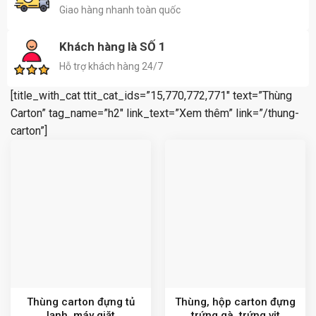
Giao hàng nhanh toàn quốc
Khách hàng là SỐ 1
Hỗ trợ khách hàng 24/7
[title_with_cat ttit_cat_ids=”15,770,772,771″ text=”Thùng
Carton” tag_name=”h2″ link_text=”Xem thêm” link=”/thung-
carton”]
Thùng carton đựng tủ
Thùng, hộp carton đựng
lạnh, máy giặt
trứng gà, trứng vịt