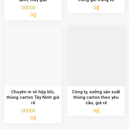
0
₫
0
₫
Được xếp
hạng
5.00
5
sao
Chuyên in vỏ hộp bồi,
Công ty, xưởng sản xuất
thùng carton Tây Ninh giá
thùng carton theo yêu
rẻ
cầu, giá rẻ
0
₫
0
₫
Được xếp
hạng
5.00
5
sao