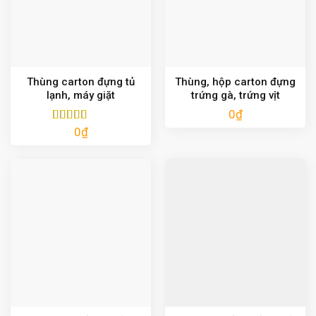
Thùng carton đựng tủ
Thùng, hộp carton đựng
lạnh, máy giặt
trứng gà, trứng vịt
0
₫
0
₫
Được xếp
hạng
5.00
5
sao