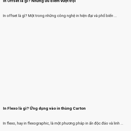
In Offset là gì? Những ưu điểm vượt trội
In offset là gì? Một trong những công nghệ in hiện đại và phổ biến ...
In Flexo là gì? Ứng dụng vào in thùng Carton
In flexo, hay in flexographic, là một phương pháp in ấn độc đáo và linh ...