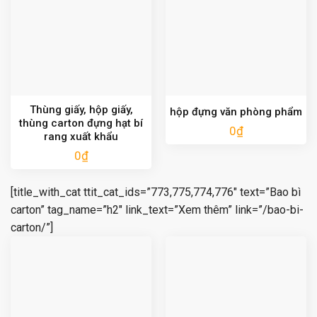
Thùng giấy, hộp giấy,
hộp đựng văn phòng phẩm
thùng carton đựng hạt bí
0
₫
rang xuất khẩu
0
₫
[title_with_cat ttit_cat_ids=”773,775,774,776″ text=”Bao bì
carton” tag_name=”h2″ link_text=”Xem thêm” link=”/bao-bi-
carton/”]