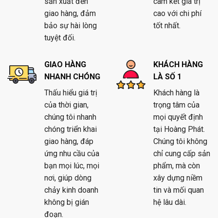
sản xuất đến
cam kết giá trị
giao hàng, đảm
cao với chi phí
bảo sự hài lòng
tốt nhất.
tuyệt đối.
GIAO HÀNG
KHÁCH HÀNG
NHANH CHÓNG
LÀ SỐ 1
Thấu hiểu giá trị
Khách hàng là
của thời gian,
trọng tâm của
chúng tôi nhanh
mọi quyết định
chóng triển khai
tại Hoàng Phát.
giao hàng, đáp
Chúng tôi không
ứng nhu cầu của
chỉ cung cấp sản
bạn mọi lúc, mọi
phẩm, mà còn
nơi, giúp dòng
xây dựng niềm
chảy kinh doanh
tin và mối quan
không bị gián
hệ lâu dài.
đoạn.