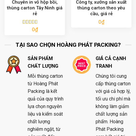
Chuyên in vỏ hộp bồi,
Công ty, xưởng sản xuất
thùng carton Tây Ninh giá
thùng carton theo yêu
rẻ
cầu, giá rẻ
0
₫
0
₫
Được xếp
hạng
5.00
5
sao
TẠI SAO CHỌN HOÀNG PHÁT PACKING?
SẢN PHẨM
GIÁ CẢ CẠNH
CHẤT LƯỢNG
TRANH
Mỗi thùng carton
Chúng tôi cung
từ Hoàng Phát
cấp thùng carton
Packing là kết
với giá cả hợp lý,
quả của quy trình
tối ưu chi phí mà
lựa chọn nguyên
không làm giảm
liệu và kiểm soát
chất lượng sản
chất lượng
phẩm. Hoàng
nghiêm ngặt, từ
Phát Packing