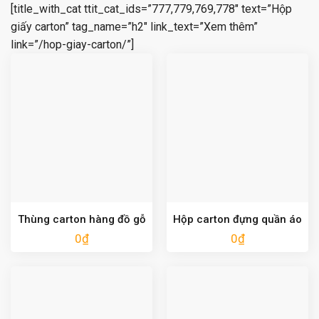
[title_with_cat ttit_cat_ids=”777,779,769,778″ text=”Hộp
giấy carton” tag_name=”h2″ link_text=”Xem thêm”
link=”/hop-giay-carton/”]
Thùng carton hàng đồ gỗ
Hộp carton đựng quần áo
0
₫
0
₫