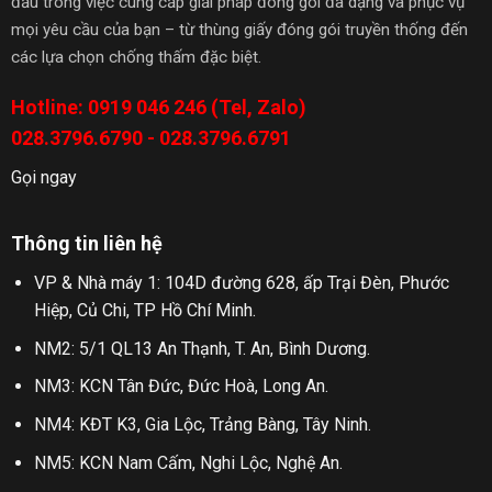
đầu trong việc cung cấp giải pháp đóng gói đa dạng và phục vụ
mọi yêu cầu của bạn – từ thùng giấy đóng gói truyền thống đến
các lựa chọn chống thấm đặc biệt.
Hotline: 0919 046 246 (Tel, Zalo)
028.3796.6790 - 028.3796.6791
Gọi ngay
Thông tin liên hệ
VP & Nhà máy 1: 104D đường 628, ấp Trại Đèn, Phước
Hiệp, Củ Chi, TP Hồ Chí Minh.
NM2: 5/1 QL13 An Thạnh, T. An, Bình Dương.
NM3: KCN Tân Đức, Đức Hoà, Long An.
NM4: KĐT K3, Gia Lộc, Trảng Bàng, Tây Ninh.
NM5: KCN Nam Cấm, Nghi Lộc, Nghệ An.