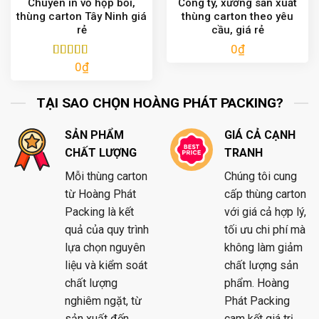
Chuyên in vỏ hộp bồi,
Công ty, xưởng sản xuất
thùng carton Tây Ninh giá
thùng carton theo yêu
rẻ
cầu, giá rẻ
0
₫
0
₫
Được xếp
hạng
5.00
5
sao
TẠI SAO CHỌN HOÀNG PHÁT PACKING?
SẢN PHẨM
GIÁ CẢ CẠNH
CHẤT LƯỢNG
TRANH
Mỗi thùng carton
Chúng tôi cung
từ Hoàng Phát
cấp thùng carton
Packing là kết
với giá cả hợp lý,
quả của quy trình
tối ưu chi phí mà
lựa chọn nguyên
không làm giảm
liệu và kiểm soát
chất lượng sản
chất lượng
phẩm. Hoàng
nghiêm ngặt, từ
Phát Packing
sản xuất đến
cam kết giá trị