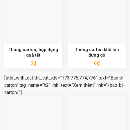
Thùng carton, hộp đựng
Thùng carton khổ lớn
quà tết
đựng gỗ
0
₫
0
₫
[title_with_cat ttit_cat_ids=”773,775,774,776″ text=”Bao bì
carton” tag_name=”h2″ link_text=”Xem thêm” link=”/bao-bi-
carton/”]