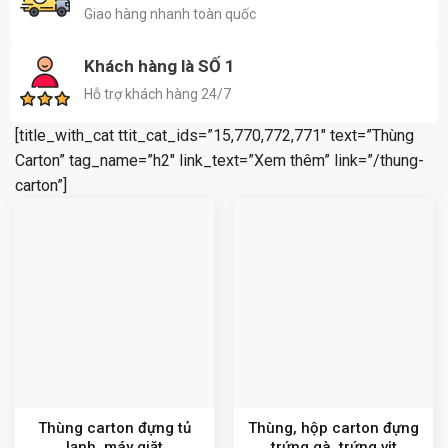
Giao hàng nhanh toàn quốc
Khách hàng là SỐ 1
Hỗ trợ khách hàng 24/7
[title_with_cat ttit_cat_ids=”15,770,772,771″ text=”Thùng
Carton” tag_name=”h2″ link_text=”Xem thêm” link=”/thung-
carton”]
Thùng carton đựng tủ
Thùng, hộp carton đựng
lạnh, máy giặt
trứng gà, trứng vịt