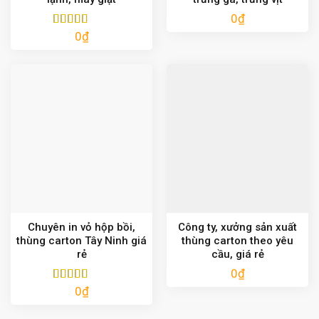
0
₫
0
₫
Được xếp
hạng
5.00
5
sao
Chuyên in vỏ hộp bồi,
Công ty, xưởng sản xuất
thùng carton Tây Ninh giá
thùng carton theo yêu
rẻ
cầu, giá rẻ
0
₫
0
₫
Được xếp
hạng
5.00
5
sao