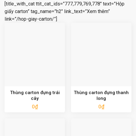
[title_with_cat ttit_cat_ids=”777,779,769,778″ text=”Hộp
giấy carton” tag_name=”h2″ link_text=”Xem thêm”
link=”/hop-giay-carton/”]
Thùng carton đựng trái
Thùng carton đựng thanh
cây
long
0
₫
0
₫