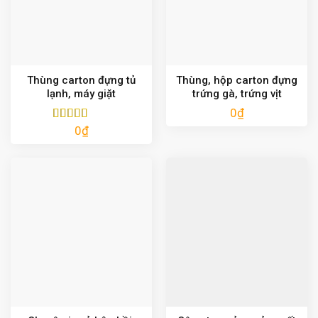
Thùng carton đựng tủ
Thùng, hộp carton đựng
lạnh, máy giặt
trứng gà, trứng vịt
0
₫
0
₫
Được xếp
hạng
5.00
5
sao